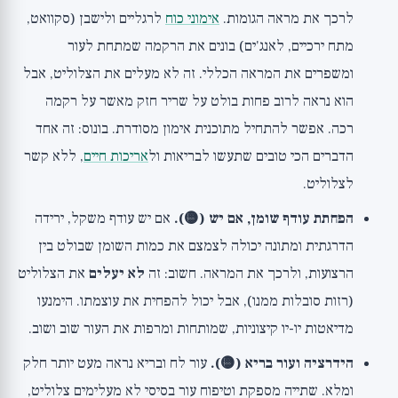
לרכך את מראה הגומות.
אימוני כוח
לרגליים ולישבן (סקוואט,
מתח ירכיים, לאנג'ים) בונים את הרקמה שמתחת לעור
ומשפרים את המראה הכללי. זה לא מעלים את הצלוליט, אבל
הוא נראה לרוב פחות בולט על שריר חזק מאשר על רקמה
רכה. אפשר להתחיל מ
תוכנית אימון
מסודרת. בונוס: זה אחד
הדברים הכי טובים שתעשו לבריאות ול
אריכות חיים
, ללא קשר
לצלוליט.
הפחתת עודף שומן, אם יש (🟡).
אם יש עודף משקל, ירידה
הדרגתית ומתונה יכולה לצמצם את כמות השומן שבולט בין
הרצועות, ולרכך את המראה. חשוב: זה
לא יעלים
את הצלוליט
(רזות סובלות ממנו), אבל יכול להפחית את עוצמתו. הימנעו
מדיאטות יו-יו קיצוניות, שמותחות ומרפות את העור שוב ושוב.
הידרציה ועור בריא (🟡).
עור לח ובריא נראה מעט יותר חלק
ומלא. שתייה מספקת וטיפוח עור בסיסי לא מעלימים צלוליט,