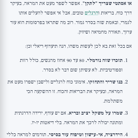
או אסתטי שצריך "לתקן"
. אפשר לשפר מעט את המראה, בעיקר
דרך כוח, בריאות ו
הרגלים
טובים, אבל אי אפשר להעלים אותו
לגמרי, ובאמת שזה בסדר גמור. רוב מה שתראו בפרסומות הוא עור
ערוך, תאורה מחמיאה ושיווק.
אם בכל זאת בא לכן לעשות משהו, הנה תיעדוף ריאלי וכן:
תזכרו שזה נורמלי.
80 עד 90 אחוז מהנשים, כולל רזות
וספורטיביות. לא עשיתן שום דבר לא בסדר.
בנו שריר והתחזקו.
אימוני כוח לרגליים ולישבן ישפרו מעט את
המראה, ובעיקר את הבריאות והכוח. זו ההשקעה הכי
משתלמת.
שמרו על משקל יציב ובריא.
אם יש עודף, ירידה הדרגתית
ומתונה יכולה לרכך את המראה. בלי דיאטות יו-יו.
הידרציה, אי-עישון וטיפוח עור בסיסי.
תורמים למראה כללי