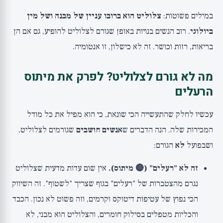
במילים פשוטות:
צלוליט הוא ברובו עניין של מבנה ושל מין
ביולוגי
. רוב הנשים בנויות באופן שגורם לצלוליט להופיע, גם אם הן
בריאות, רזות וכושר. זה לא כישלון, זו אנטומיה.
מה לא גורם לצלוליט? לפרק את מיתוס
הרעלים
עכשיו לחלק שהתעשייה הכי שונאת, כי הוא מפיל את כל מודל
המכירות שלה. הנה הדברים ש
אנשים חושבים
שגורמים לצלוליט,
ושבפועל
לא
הגורם:
זה לא "רעלים" (🔴 מיתוס).
אין שום עדות מדעית שצלוליט
נגרם מהצטברות של "רעלים" בגוף שצריך "לשטוף". זה השיווק
הכי נפוץ של עטיפות דיטוקס וקרמים, וזה פשוט לא נכון. הכבד
והכליות מטפלים בסילוק חומרים, והצלוליט הוא מבני, לא