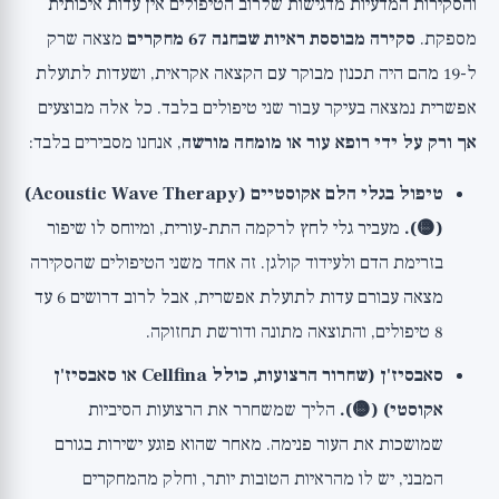
והסקירות המדעיות מדגישות שלרוב הטיפולים אין עדות איכותית
מספקת.
סקירה מבוססת ראיות שבחנה 67 מחקרים
מצאה שרק
ל-19 מהם היה תכנון מבוקר עם הקצאה אקראית, ושעדות לתועלת
אפשרית נמצאה בעיקר עבור שני טיפולים בלבד. כל אלה מבוצעים
אך ורק על ידי רופא עור או מומחה מורשה
, אנחנו מסבירים בלבד:
טיפול בגלי הלם אקוסטיים (Acoustic Wave Therapy)
(🟡).
מעביר גלי לחץ לרקמה התת-עורית, ומיוחס לו שיפור
בזרימת הדם ולעידוד קולגן. זה אחד משני הטיפולים שהסקירה
מצאה עבורם עדות לתועלת אפשרית, אבל לרוב דרושים 6 עד
8 טיפולים, והתוצאה מתונה ודורשת תחזוקה.
סאבסיז'ן (שחרור הרצועות, כולל Cellfina או סאבסיז'ן
אקוסטי) (🟡).
הליך שמשחרר את הרצועות הסיביות
שמושכות את העור פנימה. מאחר שהוא פוגע ישירות בגורם
המבני, יש לו מהראיות הטובות יותר, וחלק מהמחקרים