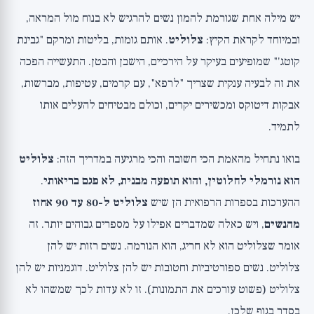
למה אצל נשים הרבה יותר מאשר אצל גברים?
יש מילה אחת שגורמת להמון נשים להרגיש לא בנוח מול המראה,
מה לא גורם לצלוליט? לפרק את מיתוס הרעלים
ובמיוחד לקראת הקיץ:
צלוליט
. אותם גומות, בליטות ומרקם "גבינת
מה כן משפר מעט את המראה? (🟡 ציפיות
קוטג'" שמופיעים בעיקר על הירכיים, הישבן והבטן. התעשייה הפכה
ריאליות)
את זה לבעיה ענקית שצריך "לרפא", עם קרמים, עטיפות, מברשות,
קרמים, קפאין ורטינול: למה האפקט קטן וזמני
אבקות דיטוקס ומכשירים יקרים, וכולם מבטיחים להעלים אותו
(🟡)
לתמיד.
טיפולים במרפאה: מתון, יקר וזמני (🟡, רק אצל
בואו נתחיל מהאמת הכי חשובה והכי מרגיעה במדריך הזה:
צלוליט
רופא עור)
הוא נורמלי לחלוטין, והוא תופעה מבנית, לא פגם בריאותי
.
לפרק את תעשיית "ריפוי הצלוליט" (🔴 מה שלא
ההערכות בספרות הרפואית הן שיש
צלוליט ל-80 עד 90 אחוז
עובד)
מהנשים
, ויש כאלה שמדברים אפילו על מספרים גבוהים יותר. זה
שורה תחתונה: זה נורמלי, וזה בסדר
אומר שצלוליט הוא לא חריג, הוא הנורמה. נשים רזות יש להן
צלוליט. נשים ספורטיביות וחטובות יש להן צלוליט. דוגמניות יש להן
צלוליט (פשוט עורכים את התמונות). זו לא עדות לכך שמשהו לא
בסדר בגוף שלכן.