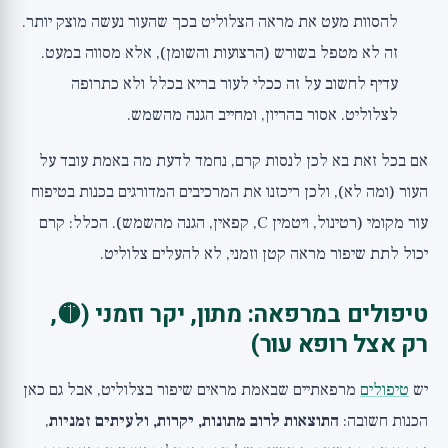
להסוות מעט את מראה הצלוליט בכך שהעור נעשה מוצק יותר.
זה לא מטפל בשורש (הרצועות והשומן), אלא מסווה במעט.
עדיף לחשוב על זה ככלי לעור בריא בכלל ולא כתרופה
לצלוליט. אסור בהריון, ומחייב הגנה מהשמש.
אם בכל זאת בא לכן לנסות קרם, נחמד לדעת מה באמת עובד על
העור (ומה לא), ולכן ריכזנו את המרכיבים המדורגים בכנות ב
טיפוח
עור מקומי (רטינול, ויטמין C, קפאין, הגנה מהשמש)
. הכלל: קרם
יכול לתת שיפור מראה קטן וזמני, לא להעלים צלוליט.
טיפולים במרפאה: מתון, יקר וזמני (🟡,
רק אצל רופא עור)
יש
טיפולים
מרפאתיים שבאמת מראים שיפור בצלוליט, אבל גם כאן
הכנות חשובה:
התוצאות לרוב מתונות, יקרות, ולעיתים זמניות
,