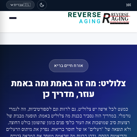
🧬
🇮🇱
עברית
REVERSE
AGING
אורח חיים בריא
צלוליט: מה זה באמת ומה באמת
עוזר, מדריך כן
כמעט לכל אישה יש צלוליט, גם לרזות וגם לספורטיביות, וזה לגמרי
נורמלי. במדריך הזה נסביר בכנות מה צלוליט באמת: תופעה מבנית של
רצועות סיב שמושכות את העור כלפי פנים בזמן שהשומן בולט החוצה,
ולא תוצאה של "רעלים" או של חוסר בריאות. נפרק את מיתוס הרעלים
והדיאטות הקסם, נדרג בכנות מה שבאמת משפר את המראה (בניית