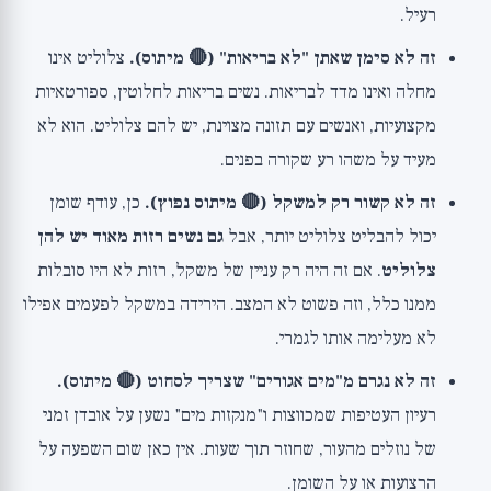
רעיל.
זה לא סימן שאתן "לא בריאות" (🔴 מיתוס).
צלוליט אינו
מחלה ואינו מדד לבריאות. נשים בריאות לחלוטין, ספורטאיות
מקצועיות, ואנשים עם תזונה מצוינת, יש להם צלוליט. הוא לא
מעיד על משהו רע שקורה בפנים.
זה לא קשור רק למשקל (🔴 מיתוס נפוץ).
כן, עודף שומן
יכול להבליט צלוליט יותר, אבל
גם נשים רזות מאוד יש להן
צלוליט
. אם זה היה רק עניין של משקל, רזות לא היו סובלות
ממנו כלל, וזה פשוט לא המצב. הירידה במשקל לפעמים אפילו
לא מעלימה אותו לגמרי.
זה לא נגרם מ"מים אגורים" שצריך לסחוט (🔴 מיתוס).
רעיון העטיפות שמכווצות ו"מנקזות מים" נשען על אובדן זמני
של נוזלים מהעור, שחוזר תוך שעות. אין כאן שום השפעה על
הרצועות או על השומן.