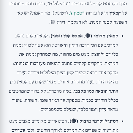
מדף הקוסמטיקה מלא בקרמים "נגד צלוליט", ורבים מהם מבוססים
על
קפאין
או על נגזרות
ויטמין A
(רטינול). מה האמת? יש כאן
השפעה קטנה וזמנית, לא העלמה. דירוג 🟡:
קפאין מקומי (🟡, אפקט קטן וזמני).
קפאין בקרם נחשב
למרכיב עם הכי הרבה היגיון תיאורטי: הוא עשוי לכווץ זמנית
כלי דם ולהוציא מעט מים מהעור, מה שמהדק זמנית את
המראה. מחקרים קליניים נותנים תוצאות
מעורבות וצנועות
:
מחקר אחד הראה שיפור קטן בציון הצלוליט וירידה זעירה
בהיקף הירך, בעוד מחקרים אחרים מצאו שקרם עם קפאין נתן
אותה תוצאה כמו פלצבו
. בעיה מרכזית: לא ברור שהמרכיבים
בכלל חודרים בכמות מספקת עד תאי השומן. השורה: שיפור
מראה עדין וזמני בלבד, שנעלם כשמפסיקים.
רטינול וקרמי מיצוק (🟡).
רטינואידים מקומיים מעבים מעט
את העור ומשפרים את המרקם לאורך חודשים, ולכן
עשויים