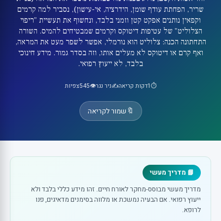
שריר, הפחתת עודף שומן, הידרציה, אי-עישון), נסביר למה קרמים
וקפאין נותנים אפקט קטן וזמני בלבד, ונחשוף את תעשיית "ריפוי
הצלוליט" של עטיפות דיטוקס וקרמים שמבטיחים להמיס. השורה
התחתונה הכנה: צלוליט הוא נורמלי, אפשר לשפר מעט את המראה,
ואף קרם או דיטוקס לא מעלים אותו, וזה בסדר גמור. מידע חינוכי
בלבד, לא ייעוץ רפואי.
⏱️
1
דקות קריאה
✍️
ניר נגר
👁️
545
צפיות
🔖
שמור לקריאה
📘 מדריך מעשי
מדריך מעשי מבוסס-מחקר לאורח חיים. זהו מידע כללי בלבד ולא
ייעוץ רפואי. אם הבעיה נמשכת או מלווה בסימנים מדאיגים, פנו
לרופא.