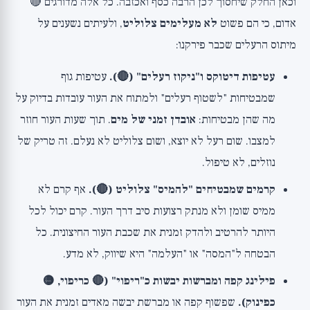
וכאן החלק שיחסוך לכן הרבה כסף ואכזבה. כל אלה מדורגים 🔴
אדום, כי הם פשוט
לא מעלימים צלוליט
, ולעיתים נשענים על
מיתוס הרעלים שכבר פירקנו:
עטיפות דיטוקס ו"ניקוז רעלים" (🔴).
עטיפות גוף
שמבטיחות "לשטוף רעלים" ולמתוח את העור עובדות בדיוק על
מה שהן מבטיחות:
אובדן זמני של מים
. תוך שעות העור חוזר
למצבו. שום רעל לא יוצא, ושום צלוליט לא נעלם. זה טריק של
נוזלים, לא טיפול.
קרמים שמבטיחים "להמיס" צלוליט (🔴).
אף קרם לא
ממיס שומן ולא מנתק רצועות סיב דרך העור. קרם יכול לכל
היותר להרטיב ולהדק זמנית את שכבת העור החיצונית. כל
הבטחה ל"המסה" או "העלמה" היא שיווק, לא מדע.
פילינג קפה ומברשות יבשות כ"ריפוי" (🔴 כריפוי, 🟡
כפינוק).
שפשוף קפה או מברשת יבשה מאדים זמנית את העור