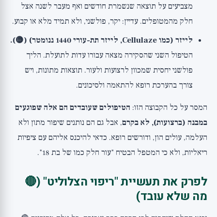
מצביעים על תוצאה שנשמרת חודשים ואף מעבר לשנה אצל
חלק מהמטופלים. עדיין: יקר, פולשני, ולא תמיד מלא או קבוע.
לייזר (כמו Cellulaze, לייזר תת-עורי 1440 ננומטר) (🟡).
הטיפול השני שהסקירה מצאה עבורו עדות לתועלת. הליך
פולשני יחסית שמכוון לרצועות ולעור. תוצאות מתונות, ויש
צורך בהערכת רופא להתאמה ולסיכונים.
המסר על כל הקבוצה הזו:
הטיפולים שעובדים הם אלה שפוגעים
במבנה (ברצועות), לא בקרם
, אבל גם הם נותנים שיפור מתון ולא
העלמה, עולים הון, ודורשים רופא. כדאי להיכנס אליהם עם ציפיות
ריאליות, ולא כי המטפל הבטיח "עור חלק כמו של בת 18".
לפרק את תעשיית "ריפוי הצלוליט" (🔴
מה שלא עובד)