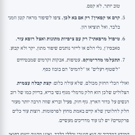
טוב יותר, לא קסם.
קרם או קפאין? רק אם בא לכן.
ציפו לשיפור מראה קטן וזמני
בלבד, ואל תוציאו הון.
טיפול מרפאתי? רק עם ציפיות מתונות ואצל רופא עור.
סאבסיז'ן, גלי הלם או לייזר נותנים שיפור מתון, יקר ולא קבוע.
תתעלמו מהדיטוקס.
עטיפות, אבקות וקרמים שמבטיחים
"לשטוף רעלים" או "להמיס" הם בזבוז כסף.
ואולי הכלי החזק מכולם, שלא עולה כלום:
קצת קבלה עצמית
.
הצלוליט שלכן הוא חלק נורמלי מגוף נשי בריא, בדיוק כמו של רוב
הנשים על כדור הארץ. גוף חזק, פעיל ובריא שווה הרבה יותר מעור
חלק לחלוטין שלא קיים באמת מחוץ לפרסומות. רוצות עוד כלים
פרקטיים? יש לנו
עוד מדריכים מעשיים
.
המידע במדריך זה הוא חינוכי וכללי בלבד, ואינו מהווה ייעוץ רפואי