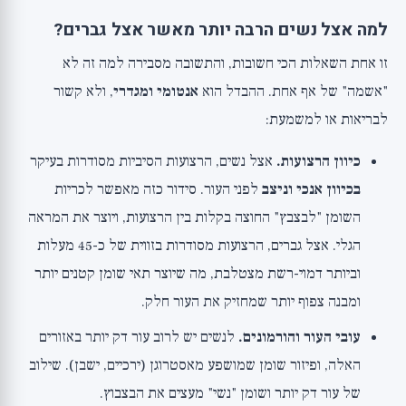
למה אצל נשים הרבה יותר מאשר אצל גברים?
זו אחת השאלות הכי חשובות, והתשובה מסבירה למה זה לא
"אשמה" של אף אחת. ההבדל הוא
אנטומי ומגדרי
, ולא קשור
לבריאות או למשמעת:
כיוון הרצועות.
אצל נשים, הרצועות הסיביות מסודרות בעיקר
בכיוון אנכי וניצב
לפני העור. סידור כזה מאפשר לכריות
השומן "לבצבץ" החוצה בקלות בין הרצועות, ויוצר את המראה
הגלי. אצל גברים, הרצועות מסודרות בזווית של כ-45 מעלות
וביותר דמוי-רשת מצטלבת, מה שיוצר תאי שומן קטנים יותר
ומבנה צפוף יותר שמחזיק את העור חלק.
עובי העור והורמונים.
לנשים יש לרוב עור דק יותר באזורים
האלה, ופיזור שומן שמושפע מאסטרוגן (ירכיים, ישבן). שילוב
של עור דק יותר ושומן "נשי" מעצים את הבצבוץ.