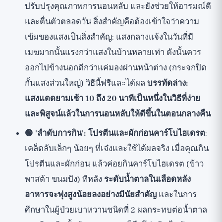
ปรับปรุงคุณภาพการนอนหลับ และยังช่วยให้อารมณ์ดี
และตื่นตัวตลอดวัน สิ่งสำคัญคือต้องเข้าใจว่าความ
เข้มของแสงเป็นสิ่งสำคัญ: แสงกลางแจ้งในวันที่มี
เมฆมากนั้นแรงกว่าแสงในบ้านหลายเท่า ดังนั้นควร
ออกไปข้างนอกดีกว่าแค่มองผ่านหน้าต่าง (กระจกปิด
กั้นแสงส่วนใหญ่) วิธีนี้ฟรีและได้ผล
บรรทัดล่าง:
แสงแดดยามเช้า 10 ถึง 20 นาทีเป็นหนึ่งในวิธีที่ง่าย
และพิสูจน์แล้วในการนอนหลับให้ดีขึ้นในตอนกลางคืน
🟢 'ลำดับการกิน': โปรตีนและผักก่อนคาร์โบไฮเดรต
:
เคล็ดลับเล็กๆ น้อยๆ ที่เจ๋งและใช้ได้ผลจริง เมื่อคุณกิน
โปรตีนและผักก่อน แล้วค่อยกินคาร์โบไฮเดรต (ข้าว
พาสต้า ขนมปัง) ทีหลัง
ระดับน้ำตาลในเลือดหลัง
อาหารจะพุ่งสูงน้อยลงอย่างมีนัยสำคัญ
และในการ
ศึกษาในผู้ป่วยเบาหวานชนิดที่ 2 ผลกระทบต่อน้ำตาล