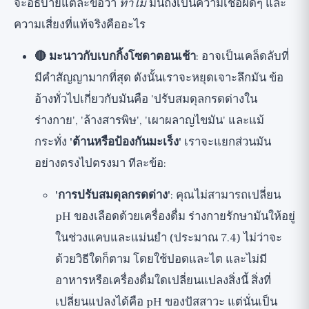
จะอธิบายแต่ละข้อว่า
ทำไม
มันถึงเป็นความเชื่อผิดๆ และ
ความเสี่ยงที่แท้จริงคืออะไร
🔴 มะนาวกับเบกกิ้งโซดาตอนเช้า
: อาจเป็นเคล็ดลับที่
มีคำสัญญามากที่สุด ดังนั้นเราจะหยุดเจาะลึกมัน ข้อ
อ้างทั่วไปเกี่ยวกับมันคือ 'ปรับสมดุลกรดด่างใน
ร่างกาย', 'ล้างสารพิษ', 'เผาผลาญไขมัน' และแม้
กระทั่ง
'ต้านหรือป้องกันมะเร็ง'
เราจะแยกส่วนมัน
อย่างตรงไปตรงมา ทีละข้อ:
'การปรับสมดุลกรดด่าง'
: คุณไม่สามารถเปลี่ยน
pH ของเลือดด้วยเครื่องดื่ม ร่างกายรักษามันให้อยู่
ในช่วงแคบและแม่นยำ (ประมาณ 7.4) ไม่ว่าจะ
ด้วยวิธีใดก็ตาม โดยใช้ปอดและไต และไม่มี
อาหารหรือเครื่องดื่มใดเปลี่ยนแปลงสิ่งนี้ สิ่งที่
เปลี่ยนแปลงได้คือ pH ของปัสสาวะ แต่นั่นเป็น