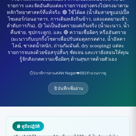
รายการ และจัดอันดับแต่ละรายการอย่างตรงไปตรงมาตาม
หลักวิทยาศาสตร์ที่แท้จริง: 🟢 ใช้ได้ผล (น้ำส้มสายชูแอปเปิ้ล
ไซเดอร์ก่อนอาหาร, การเดินหลังกินข้าว, แสงแดดยามเช้า,
ลำดับการกิน), 🟡 ไม่เป็นอันตรายแต่เกินจริง (น้ำมะนาว, น้ำ
คื่นช่าย, ซุปกระดูก), และ 🔴 ความเชื่อผิดๆ หรืออันตราย
(มะนาวกับเบกกิ้งโซดาเพื่อปรับสมดุลกรดด่าง, น้ำอัลคา
ไลน์, ชาลดน้ำหนัก, ถ่านกัมมันต์, dry scooping) แต่ละ
รายการจบลงด้วยข้อสรุปสั้นๆ ชัดเจน และเรายังสอนให้คุณ
รู้จักสังเกตความเชื่อผิดๆ ด้านสุขภาพด้วยตัวเอง
⏱️
2
นาทีการอ่าน
✍️
Nir Nagar
👁️
682
จำนวนการดู
🔖
บันทึกเพื่ออ่าน
📘 คู่มือปฏิบัติ