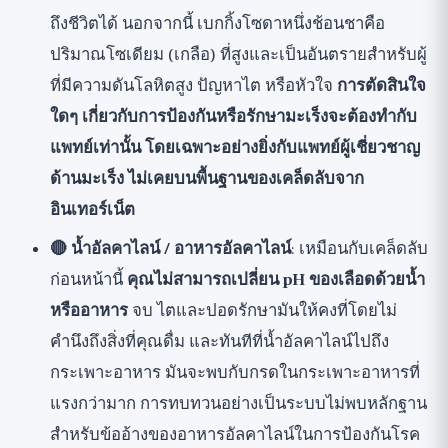
ถึงชีวิตได้ นอกจากนี้ เบกกิ้งโซดาหนึ่งช้อนชาคือ
ปริมาณโซเดียม (เกลือ) ที่สูงและเป็นอันตรายสำหรับผู้
ที่มีความดันโลหิตสูง ปัญหาไต หรือหัวใจ
การตัดสินใจ
ใดๆ เกี่ยวกับการป้องกันหรือรักษามะเร็งจะต้องทำกับ
แพทย์เท่านั้น โดยเฉพาะอย่างยิ่งกับแพทย์ผู้เชี่ยวชาญ
ด้านมะเร็ง ไม่เคยบนพื้นฐานของเคล็ดลับจาก
อินเทอร์เน็ต
🔴 น้ำอัลคาไลน์ / อาหารอัลคาไลน์
: เหมือนกับเคล็ดลับ
ก่อนหน้านี้
คุณไม่สามารถเปลี่ยน pH ของเลือดด้วยน้ำ
หรืออาหาร
จบ ไตและปอดรักษามันให้คงที่โดยไม่
คำนึงถึงสิ่งที่คุณดื่ม และทันทีที่น้ำอัลคาไลน์ไปถึง
กระเพาะอาหาร มันจะพบกับกรดในกระเพาะอาหารที่
แรงกว่ามาก การทบทวนอย่างเป็นระบบไม่พบหลักฐาน
สำหรับข้ออ้างของอาหารอัลคาไลน์ในการป้องกันโรค