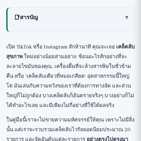
📑
สารบัญ
▾
วิธีอ่านคู่มือนี้: สามระดับ
🟢 เคล็ดลับที่ใช้ได้ผลจริง
เปิด TikTok หรือ Instagram สักห้านาที คุณจะเจอ
เคล็ดลับ
🟡 ไม่เป็นอันตราย แต่เกินจริงอย่างมาก
สุขภาพ
ใหม่อย่างน้อยสามอย่าง: ช้อนอะไรสักอย่างที่จะ
🔴 ความเชื่อผิดๆ และอันตราย: ที่นี่ต้องระวัง
ละลายไขมันของคุณ, เครื่องดื่มที่จะล้างสารพิษในชั่วข้าม
คืน หรือ 'เคล็ดลับเดียวที่หมอเกลียด' อุตสาหกรรมนี้ใหญ่
วิธีสังเกตความเชื่อผิดๆ ด้านสุขภาพด้วยตัวเอง
โต มันเล่นกับความหวังของเราที่ต้องการทางลัด และส่วน
บรรทัดล่างที่ซื่อสัตย์: ไม่มีเคล็ดลับใดทดแทน
ใหญ่ก็ไม่ถูกต้อง บางเคล็ดลับก็อันตรายจริงๆ บางอย่างก็ไม่
พื้นฐานได้
ได้ทำอะไรเลย และมีเพียงไม่กี่อย่างที่ใช้ได้ผลจริง
ในคู่มือนี้เราจะไม่ขายความมหัศจรรย์ให้คุณ เพราะไม่มีสิ่ง
นั้น แต่เราจะรวบรวมเคล็ดลับไวรัลยอดนิยมประมาณ 20
รายการ และจัดอันดับแต่ละรายการ
อย่างตรงไปตรงมา