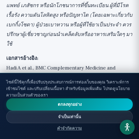
แพทย์ เภสัชกร หรือนักโภชนาการที่ขึ้นทะเบียน ผู้ที่มีโรค
เรื้อรัง ความดันโลหิตสูง หรือปัญหาไต (โดยเฉพาะเกี่ยวกับ
เบกกิ้งโซดา) ผู้ป่วยเบาหวาน หรือผู้ที่ใช้ยาเป็นประจำ ควร
ปรึกษาผู้เชี่ยวชาญก่อนนำเคล็ดลับหรืออาหารเสริมใดๆ มา
ใช้
เอกสารอ้างอิง:
Hadi A et al., BMC Complementary Medicine and
Therapies 2021, The effect of apple cider vinegar on
ไซต์นี้ใช้คุกกี้เพื่อปรับปรุงประสบการณ์การท่องเว็บของคุณ วิเคราะห์การ
lipid profiles and glycemic parameters: a systematic
เข้าชมไซต์ และปรับเปลี่ยนเนื้อหา สำหรับข้อมูลเพิ่มเติม โปรดดูนโยบาย
ความเป็นส่วนตัวของเรา
review and meta-analysis
ตกลงทุกอย่าง
Klein AV, Kiat H, Journal of Human Nutrition and
Dietetics 2015, Detox diets for toxin elimination and
จำเป็นเท่านั้น
weight management: a critical review of the evidence
คำจำกัดความ
Fenton TR, Huang T, BMJ Open 2016, Systematic review