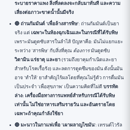
ระบายราคาแพง สิ่งที่ลดลงจะกลับมาทันที และความ
เสี่ยงต่อภาวะขาดน้ำนั้นมีจริง
🔴 ถ่านกัมมันต์ 'เพื่อล้างสารพิษ'
: ถ่านกัมมันต์เป็นยา
จริง แต่
เฉพาะในห้องฉุกเฉินและในกรณีที่ได้รับพิษ
เพราะมันดูดซับสารในลำไส้ ปัญหาคือ: มันไม่แยกแยะ
ระหว่าง 'สารพิษ' กับสิ่งที่คุณ
ต้องการ
มันดูดซับ
วิตามิน แร่ธาตุ และยา
(รวมถึงยาคุมกำเนิดและยา
สำหรับโรคเรื้อรัง) และลดการดูดซึมของมัน ดังนั้นมัน
อาจ 'ทำให้' ยาสำคัญไร้ผลโดยที่คุณไม่รู้ตัว การดื่มมัน
เป็นประจำ 'เพื่อสุขภาพ' เป็นความคิดที่ไม่ดี
บรรทัด
ล่าง: เครื่องมือทางการแพทย์สำหรับกรณีได้รับพิษ
เท่านั้น ไม่ใช่อาหารเสริมรายวัน และอันตรายโดย
เฉพาะถ้าคุณกำลังใช้ยา
🔴 มะนาวในกาแฟเพื่อ 'เผาผลาญไขมัน'
: เทรนด์ไวรัล