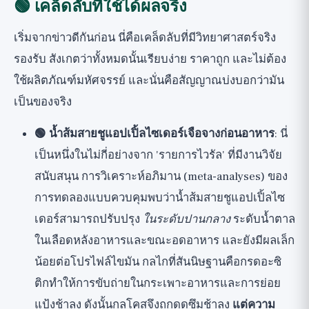
🟢 เคล็ดลับที่ใช้ได้ผลจริง
เริ่มจากข่าวดีกันก่อน นี่คือเคล็ดลับที่มีวิทยาศาสตร์จริง
รองรับ สังเกตว่าทั้งหมดนั้นเรียบง่าย ราคาถูก และไม่ต้อง
ใช้ผลิตภัณฑ์มหัศจรรย์ และนั่นคือสัญญาณบ่งบอกว่ามัน
เป็นของจริง
🟢 น้ำส้มสายชูแอปเปิ้ลไซเดอร์เจือจางก่อนอาหาร
: นี่
เป็นหนึ่งในไม่กี่อย่างจาก 'รายการไวรัล' ที่มีงานวิจัย
สนับสนุน การวิเคราะห์อภิมาน (meta-analyses) ของ
การทดลองแบบควบคุมพบว่าน้ำส้มสายชูแอปเปิ้ลไซ
เดอร์สามารถปรับปรุง
ในระดับปานกลาง
ระดับน้ำตาล
ในเลือดหลังอาหารและขณะอดอาหาร และยังมีผลเล็ก
น้อยต่อโปรไฟล์ไขมัน กลไกที่สันนิษฐานคือกรดอะซิ
ติกทำให้การขับถ่ายในกระเพาะอาหารและการย่อย
แป้งช้าลง ดังนั้นกลูโคสจึงถูกดูดซึมช้าลง
แต่ความ