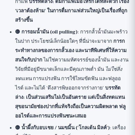
กาแฟ
บรรทัดล่าง: ดื่มกาแฟเมื่อไหร่ก็ได้ที่สะดวก เรื่อง
'เวลาต้องห้าม' ในการดื่มกาแฟส่วนใหญ่เป็นเรื่องที่ถูก
สร้างขึ้น
🟡 การอมน้ำมัน (oil pulling)
: การกลั้วน้ำมันมะพร้าว
ในปาก ประโยชน์เล็กน้อยใดๆ ที่นี่น่าจะมาจาก
การก
ระทำทางกลของการกลั้วเอง และนาทีพิเศษที่ให้ความ
สนใจกับปาก
ไม่ใช่ความมหัศจรรย์ของน้ำมัน และงาน
วิจัยที่มีอยู่มีขนาดเล็กและมีคุณภาพต่ำ มัน
ไม่ใช่สิ่ง
ทดแทน
การแปรงฟัน การใช้ไหมขัดฟัน และฟลูออ
ไรด์ และไม่ได้ 'ดึงสารพิษออกจากร่างกาย'
บรรทัด
ล่าง: เป็นส่วนเสริมไม่เป็นอันตราย แต่เป็นสิ่งทดแทน
สุขอนามัยช่องปากที่แท้จริงถือเป็นความผิดพลาด ฟลู
ออไรด์และการแปรงฟันชนะเสมอ
🟡 น้ำผึ้งกับอบเชย / นมขมิ้น ('โกลเด้น มิลค์')
: เครื่อง