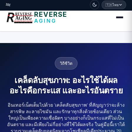
דלג לתוכן הראשי
🧬
🇹🇭
ไทย
REVERSE
AGING
วิถีชีวิต
เคล็ดลับสุขภาพ: อะไรใช้ได้ผล
อะไรคือกระแส และอะไรอันตราย
อินเทอร์เน็ตเต็มไปด้วย 'เคล็ดลับสุขภาพ' ที่สัญญาว่าจะล้าง
สารพิษ ละลายไขมัน และรักษาทุกสิ่งด้วยช้อนเดียว ส่วน
ใหญ่เป็นเพียงความเชื่อผิดๆ บางอย่างก็เป็นกระแสที่ไม่เป็น
อันตราย และมีเพียงไม่กี่อย่างที่ใช้ได้ผลจริง ในคู่มือนี้เราได้
รวบรวมเคล็ดลับยอดนิยมจากโซเชียลมีเดียประมาณ 20