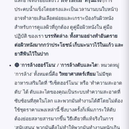
และอาจทิ้งรอยแดงไว้
'ice facial' ที่รุนแรง
(การ
ประคบน้ำแข็งโดยตรงและเป็นเวลานานบนใบหน้า)
อาจทำลายเส้นเลือดฝอยและเกราะป้องกันผิวหนัง
สำหรับการดูแลผิวที่ถูกต้อง ดูคู่มือผิวหนังใน
คู่มือ
ปฏิบัติ
ของเรา
บรรทัดล่าง: ทั้งสามอย่างทำอันตราย
ต่อผิวหนังมากกว่าประโยชน์ เก็บมะนาวไว้ในแก้ว และ
ยาสีฟันไว้ในปาก
🔴 'การล้างฮอร์โมน' / 'การล้างตับและไต'
: หมวดหมู่
'การล้าง' ทั้งหมดนี้คือ
วิทยาศาสตร์เทียม
ไม่มีชุด
อาหารเสริมใดที่ 'รีเซ็ตฮอร์โมน' หรือ 'ทำความสะอาด
ตับ' ได้ ตับและไตของคุณเป็นระบบทำความสะอาดที่
ซับซ้อนที่สุดในโลก และพวกมันทำงานได้ดีโดยไม่ต้อง
ใช้ชุดราคาแพงเหล่านี้ ซึ่งบางครั้งก็เพิ่มภาระให้ตับ
ต้องย่อยสลายสารมากขึ้น วิธีเดียวที่แท้จริงในการ
'สนับสนุน' พวกมันคือไม่ทำให้พวกมันทำงานหนักเกิน