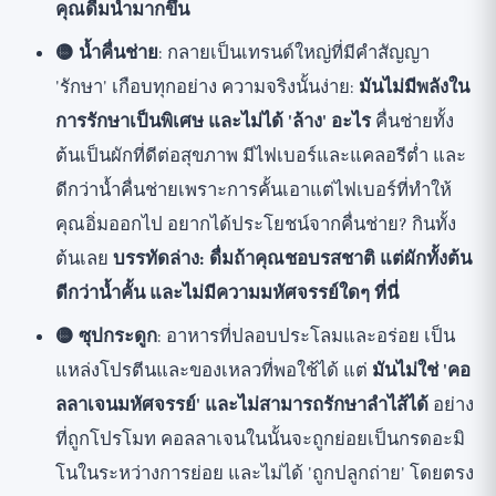
คุณดื่มน้ำมากขึ้น
🟡 น้ำคื่นช่าย
: กลายเป็นเทรนด์ใหญ่ที่มีคำสัญญา
'รักษา' เกือบทุกอย่าง ความจริงนั้นง่าย:
มันไม่มีพลังใน
การรักษาเป็นพิเศษ และไม่ได้ 'ล้าง' อะไร
คื่นช่ายทั้ง
ต้นเป็นผักที่ดีต่อสุขภาพ มีไฟเบอร์และแคลอรีต่ำ และ
ดีกว่าน้ำคื่นช่ายเพราะการคั้นเอาแต่ไฟเบอร์ที่ทำให้
คุณอิ่มออกไป อยากได้ประโยชน์จากคื่นช่าย? กินทั้ง
ต้นเลย
บรรทัดล่าง: ดื่มถ้าคุณชอบรสชาติ แต่ผักทั้งต้น
ดีกว่าน้ำคั้น และไม่มีความมหัศจรรย์ใดๆ ที่นี่
🟡 ซุปกระดูก
: อาหารที่ปลอบประโลมและอร่อย เป็น
แหล่งโปรตีนและของเหลวที่พอใช้ได้ แต่
มันไม่ใช่ 'คอ
ลลาเจนมหัศจรรย์' และไม่สามารถรักษาลำไส้ได้
อย่าง
ที่ถูกโปรโมท คอลลาเจนในนั้นจะถูกย่อยเป็นกรดอะมิ
โนในระหว่างการย่อย และไม่ได้ 'ถูกปลูกถ่าย' โดยตรง