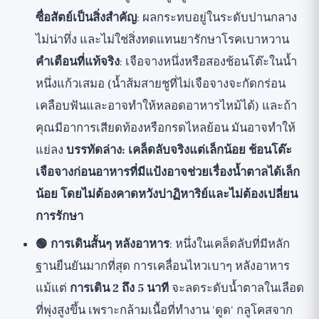
ซื่อสัตย์เป็นสิ่งสำคัญ
: ผลกระทบอยู่ในระดับปานกลาง
ไม่น่าทึ่ง และไม่ใช่สิ่งทดแทนยารักษาโรคเบาหวาน
คำเตือนที่แท้จริง
: เจือจางหนึ่งหรือสองช้อนโต๊ะในน้ำ
หนึ่งแก้วเสมอ (น้ำส้มสายชูที่ไม่เจือจางจะกัดกร่อน
เคลือบฟันและอาจทำให้หลอดอาหารไหม้ได้) และถ้า
คุณมีอาการเสียดท้องหรือกรดไหลย้อน มันอาจทำให้
แย่ลง
บรรทัดล่าง: เคล็ดลับจริงแต่เล็กน้อย ช้อนโต๊ะ
เจือจางก่อนอาหารที่มีแป้งอาจช่วยเรื่องน้ำตาลได้เล็ก
น้อย โดยไม่ต้องคาดหวังปาฏิหาริย์และไม่ต้องเปลี่ยน
การรักษา
🟢 การเดินสั้นๆ หลังอาหาร
: หนึ่งในเคล็ดลับที่มีหลัก
ฐานยืนยันมากที่สุด การเคลื่อนไหวเบาๆ หลังอาหาร
แม้แต่
การเดิน 2 ถึง 5 นาที
จะลดระดับน้ำตาลในเลือด
ที่พุ่งสูงขึ้น เพราะกล้ามเนื้อที่ทำงาน 'ดูด' กลูโคสจาก