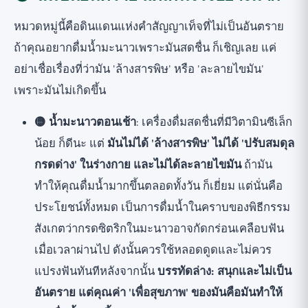
หมวดหมู่นี้คือดินแดนแห่งคำสัญญาเท็จที่ไม่เป็นอันตราย
ถ้าคุณอยากดื่มน้ำมะนาวเพราะมันสดชื่น ก็เชิญเลย แค่
อย่าเชื่อเรื่องที่ว่ามัน 'ล้างสารพิษ' หรือ 'ละลายไขมัน'
เพราะมันไม่เกิดขึ้น
🟡 น้ำมะนาวตอนเช้า
: เครื่องดื่มสดชื่นที่มีวิตามินซีเล็ก
น้อย ก็ดีนะ แต่
มันไม่ได้ 'ล้างสารพิษ' ไม่ได้ 'ปรับสมดุล
กรดด่าง' ในร่างกาย และไม่ได้ละลายไขมัน
ถ้ามัน
ทำให้คุณดื่มน้ำมากขึ้นตลอดทั้งวัน ก็เยี่ยม แต่นั่นคือ
ประโยชน์ทั้งหมด เป็นการดื่มน้ำในคราบของพิธีกรรม
สังเกตว่ากรดซิตริกในมะนาวอาจกัดกร่อนเคลือบฟัน
เมื่อเวลาผ่านไป ดังนั้นควรใช้หลอดดูดและไม่ควร
แปรงฟันทันทีหลังจากนั้น
บรรทัดล่าง: สนุกและไม่เป็น
อันตราย แต่คุณค่า 'เพื่อสุขภาพ' ของมันคือมันทำให้