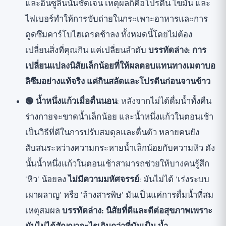
และอินซูลินนั้นชัดเจน เหตุผลก็คือโปรตีน ไขมัน และ
ไฟเบอร์ทำให้การขับถ่ายในกระเพาะอาหารและการ
ดูดซึมคาร์โบไฮเดรตช้าลง ทั้งหมดนี้โดยไม่ต้อง
เปลี่ยนสิ่งที่คุณกิน แค่เปลี่ยนลำดับ
บรรทัดล่าง: การ
เปลี่ยนแปลงนิสัยเล็กน้อยที่ให้ผลตอบแทนทางเมตาบอ
ลิซึมอย่างแท้จริง แค่กินสลัดและโปรตีนก่อนจานข้าว
🟢 น้ำหนึ่งแก้วเมื่อตื่นนอน
: หลังจากไม่ได้ดื่มน้ำทั้งคืน
ร่างกายจะขาดน้ำเล็กน้อย และน้ำหนึ่งแก้วในตอนเช้า
เป็นวิธีที่ดีในการปรับสมดุลและตื่นตัว หลายคนยัง
สับสนระหว่างความกระหายน้ำเล็กน้อยกับความหิว ดัง
นั้นน้ำหนึ่งแก้วในตอนเช้าสามารถช่วยให้บางคนรู้สึก
'หิว' น้อยลง
ไม่มีความมหัศจรรย์
: มันไม่ได้ 'เร่งระบบ
เผาผลาญ' หรือ 'ล้างสารพิษ' มันเป็นแค่การดื่มน้ำที่สม
เหตุสมผล
บรรทัดล่าง: นิสัยที่ดีและดีต่อสุขภาพเพราะ