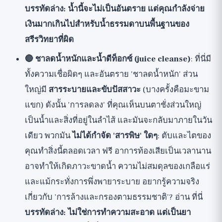
บรรทัดล่าง: น้ำนี้จะไม่เป็นอันตราย แต่คุณกำลังจ่าย
เงินมากเกินไปสำหรับน้ำธรรมดาบนพื้นฐานของ
สรีรวิทยาที่ผิด
🔴 ชาลดน้ำหนักและน้ำดีท็อกซ์ (juice cleanse)
: ที่นี่มี
ทั้งความเชื่อผิดๆ และอันตราย 'ชาลดน้ำหนัก' ส่วน
ใหญ่มี
สารระบายและขับปัสสาวะ
(บางครั้งคือมะขาม
แขก) ดังนั้น 'การลดลง' ที่คุณเห็นบนตาชั่งส่วนใหญ่
เป็นน้ำและสิ่งที่อยู่ในลำไส้ และมันจะกลับมาภายในวัน
เดียว พวกมัน
ไม่ได้กำจัด 'สารพิษ' ใดๆ
: ตับและไตของ
คุณทำสิ่งนี้ตลอดเวลา ฟรี อาการท้องเสียเป็นเวลานาน
อาจทำให้เกิดภาวะขาดน้ำ ความไม่สมดุลของเกลือแร่
และแม้กระทั่งการพึ่งพายาระบาย อยากรู้ความจริง
เกี่ยวกับ 'การล้างและกรองตามธรรมชาติ'? อ่าน
ที่นี่
บรรทัดล่าง: ไม่ใช่การทำความสะอาด แต่เป็นยา