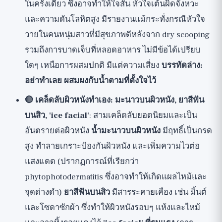
ในครั้งเดียว ซึ่งอาจทำให้ใจสั่น หัวใจเต้นผิดจังหวะ
และความดันโลหิตสูง มีรายงานแม้กระทั่งกรณีหัวใจ
วายในคนหนุ่มสาวที่มีสุขภาพดีหลังจาก dry scooping
รวมถึงการบาดเจ็บที่หลอดอาหาร ไม่มีข้อได้เปรียบ
ใดๆ เหนือการผสมปกติ มีแต่ความเสี่ยง
บรรทัดล่าง:
อย่าทำเลย ผสมผงกับน้ำตามที่ตั้งใจไว้
🔴 เคล็ดลับผิวหนังทำเอง: มะนาวบนผิวหนัง, ยาสีฟัน
บนสิว, 'ice facial'
: สามเคล็ดลับยอดนิยมและเป็น
อันตรายต่อผิวหนัง
น้ำมะนาวบนผิวหนัง
มีฤทธิ์เป็นกรด
สูง ทำลายเกราะป้องกันผิวหนัง และเพิ่มความไวต่อ
แสงแดด (ปรากฏการณ์ที่เรียกว่า
phytophotodermatitis ซึ่งอาจทำให้เกิดแผลไหม้และ
จุดด่างดำ)
ยาสีฟันบนสิว
มีสารระคายเคือง เช่น มิ้นต์
และโซดาซักผ้า ซึ่งทำให้ผิวหนังรอบๆ แห้งและไหม้