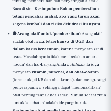
tentang 'pembersihan dan penyaringan alami'?
Baca
di sini
.
Kesimpulan: Bukan pembersihan
tetapi pencahar mahal, apa yang turun akan
segera kembali dan risiko dehidrasi itu nyata.
🔴 Arang aktif untuk 'pembersihan'
: Arang aktif
adalah obat nyata, tetapi
hanya di UGD dan
dalam kasus keracunan
, karena menyerap zat di
usus. Masalahnya: ia tidak membedakan antara
'racun' dan hal-hal yang Anda
butuhkan
. Ia juga
menyerap
vitamin, mineral, dan obat-obatan
(termasuk pil KB dan obat kronis), dan mengurangi
penyerapannya, sehingga dapat 'menonaktifkan'
obat penting tanpa Anda sadari. Minum secara rutin
'untuk kesehatan' adalah ide yang buruk.
Kesimpulan: Alat medis hanya untuk kasus