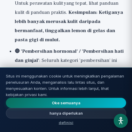
Untuk perawatan kulit yang tepat, lihat panduan
kulit di
panduan praktis
.
Kesimpulan: Ketiganya
lebih banyak merusak kulit daripada
bermanfaat, tinggalkan lemon di gelas dan
pasta gigi di mulut.
🔴 'Pembersihan hormonal' / 'Pembersihan hati
dan ginjal'
: Seluruh kategori 'pembersihan' ini
adalah
pseudo-sains
. Tidak ada paket suplemen
Situs ini menggunakan cookie untuk meningkatkan pengalaman
yang 'mereset hormon' atau 'membersihkan hati'.
penelusuran Anda, menganalisis lalu lintas situs, dan
Hati dan ginjal Anda adalah sistem pembersihan
menyesuaikan konten. Untuk informasi lebih lanjut, lihat
kebijakan privasi kami.
paling canggih di dunia, dan mereka bekerja
Oke semuanya
dengan baik tanpa paket mahal ini, yang terkadang
hanya diperlukan
bahkan membebani hati dengan lebih banyak zat
definisi
untuk diurai. Satu-satunya cara yang benar-benar