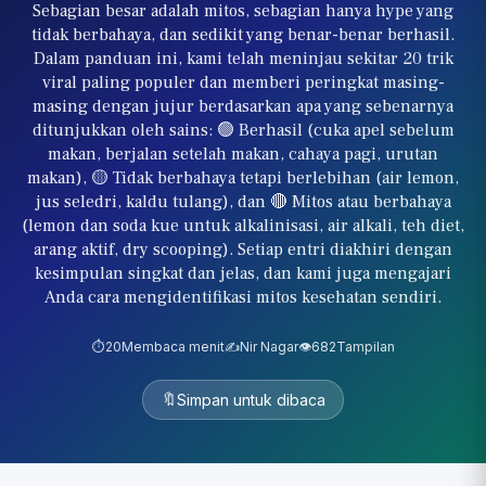
Sebagian besar adalah mitos, sebagian hanya hype yang
tidak berbahaya, dan sedikit yang benar-benar berhasil.
Dalam panduan ini, kami telah meninjau sekitar 20 trik
viral paling populer dan memberi peringkat masing-
masing dengan jujur berdasarkan apa yang sebenarnya
ditunjukkan oleh sains: 🟢 Berhasil (cuka apel sebelum
makan, berjalan setelah makan, cahaya pagi, urutan
makan), 🟡 Tidak berbahaya tetapi berlebihan (air lemon,
jus seledri, kaldu tulang), dan 🔴 Mitos atau berbahaya
(lemon dan soda kue untuk alkalinisasi, air alkali, teh diet,
arang aktif, dry scooping). Setiap entri diakhiri dengan
kesimpulan singkat dan jelas, dan kami juga mengajari
Anda cara mengidentifikasi mitos kesehatan sendiri.
⏱️
20
Membaca menit
✍️
Nir Nagar
👁️
682
Tampilan
🔖
Simpan untuk dibaca