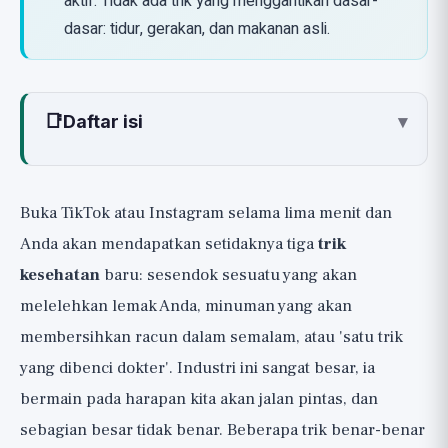
aktif. Tidak ada trik yang menggantikan dasar-
dasar: tidur, gerakan, dan makanan asli.
📑
Daftar isi
▾
Cara Membaca Panduan Ini: Tiga
Tingkatan
Buka TikTok atau Instagram selama lima menit dan
🟢 Trik yang Benar-Benar Berhasil
Anda akan mendapatkan setidaknya tiga
trik
🟡 Tidak Berbahaya, Tapi Sangat
kesehatan
baru: sesendok sesuatu yang akan
Berlebihan
melelehkan lemak Anda, minuman yang akan
🔴 Mitos dan Berbahaya: Di Sini Anda
membersihkan racun dalam semalam, atau 'satu trik
Harus Hati-hati
yang dibenci dokter'. Industri ini sangat besar, ia
Cara Mengidentifikasi Mitos Kesehatan
bermain pada harapan kita akan jalan pintas, dan
Sendiri
sebagian besar tidak benar. Beberapa trik benar-benar