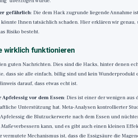
ung' überzogen wurde.
er gefährlich
: Die dem Hack zugrunde liegende Annahme ist 
 könnte Ihnen tatsächlich schaden. Hier erklären wir genau,
das Risiko besteht.
e wirklich funktionieren
den guten Nachrichten. Dies sind die Hacks, hinter denen ec
ie, dass sie alle einfach, billig sind und kein Wunderprodukt
Hinweis darauf, dass etwas echt ist.
r Apfelessig vor dem Essen
: Dies ist einer der wenigen aus d
aftliche Unterstützung hat. Meta-Analysen kontrollierter St
 Apfelessig die Blutzuckerwerte nach dem Essen und nücht
 Maße
verbessern kann, und es gibt auch einen kleinen Effek
Der vermutete Mechanismus ist, dass die Essigsäure die Mage