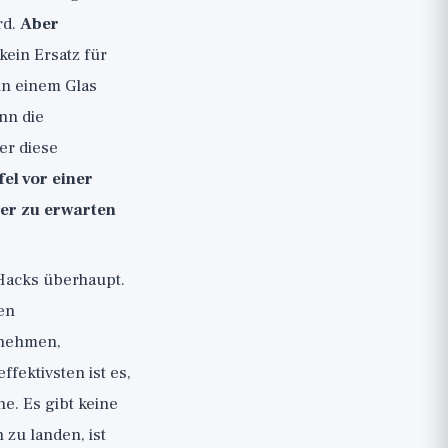
rd.
Aber
 kein Ersatz für
 in einem Glas
nn die
er diese
fel vor einer
der zu erwarten
 Hacks überhaupt.
den
fnehmen,
ffektivsten ist es,
e. Es gibt keine
zu landen, ist