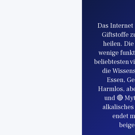
Das Internet
Giftstoffe 
heilen. Di
wenige funkt
beliebtesten v
die Wissens
Essen, Ge
Harmlos, abe
und 🔴 Myt
alkalisches
endet m
beige