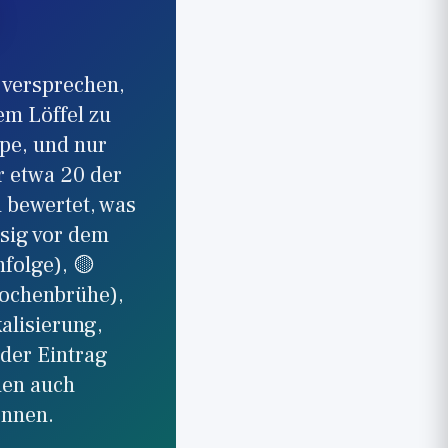
 versprechen,
em Löffel zu
pe, und nur
r etwa 20 der
h bewertet, was
ssig vor dem
folge), 🟡
nochenbrühe),
alisierung,
eder Eintrag
nen auch
ennen.