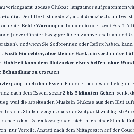
au verlangsamt, sodass Glukose langsamer aufgenommen wi
t wichtig
: Der Effekt ist moderat, nicht dramatisch, und es ist
ikamente.
Echte Warnungen
: Immer ein oder zwei Esslöffel
nen (unverdünnter Essig greift den Zahnschmelz an und ka
erätzen), und wenn Sie Sodbrennen oder Reflux haben, kann 
n.
Fazit: Ein echter, aber kleiner Hack, ein verdünnter Löf
en Mahlzeit kann dem Blutzucker etwas helfen, ohne Wun
e Behandlung zu ersetzen.
aziergang nach dem Essen
: Einer der am besten belegten
gung nach dem Essen, sogar
2 bis 5 Minuten Gehen
, senkt 
tieg, weil die arbeitenden Muskeln Glukose aus dem Blut au
 Insulin. Studien zeigen, dass der Zeitpunkt wichtig ist: Am e
ten nach dem Essen loszugehen, nicht nach einer Stunde Ruh
n, nur Vorteile. Anstatt nach dem Mittagessen auf der Couch 