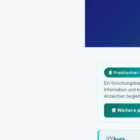
📘 Praktischer
Ein forschungsbasi
Information und 
Anzeichen begleite
📘 Weitere 
💡
kurz