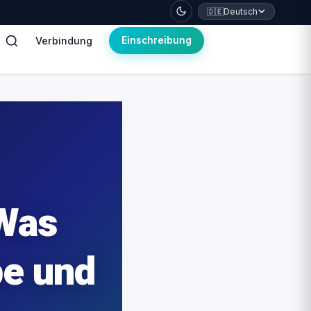
🇩🇪
Deutsch
Verbindung
Einschreibung
Was
pe und