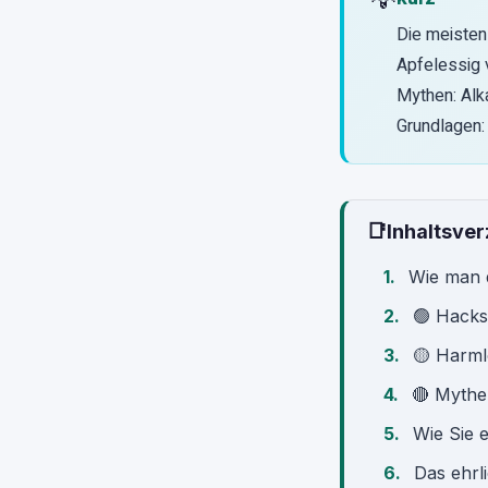
Die meisten
Apfelessig 
Mythen: Alk
Grundlagen:
📑
Inhaltsver
Wie man d
🟢 Hacks,
🟡 Harml
🔴 Mythen
Wie Sie 
Das ehrl