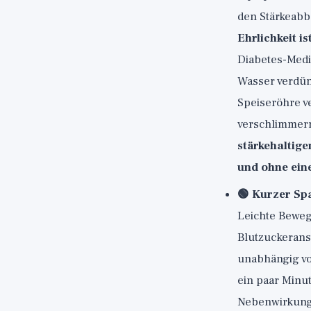
den Stärkeabb
Ehrlichkeit is
Diabetes-Med
Wasser verdün
Speiseröhre v
verschlimmer
stärkehaltig
und ohne ein
🟢 Kurzer Sp
Leichte Bewe
Blutzuckerans
unabhängig von
ein paar Minu
Nebenwirkunge