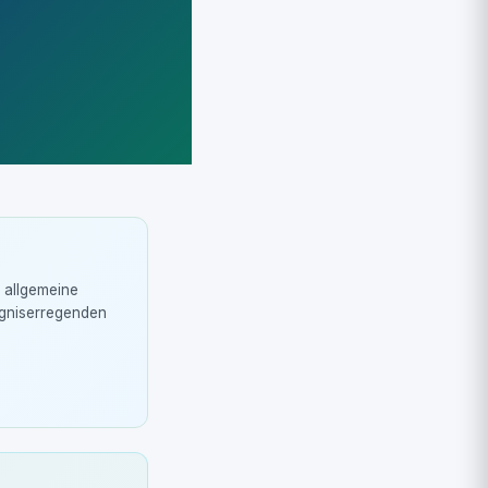
r allgemeine
rgniserregenden