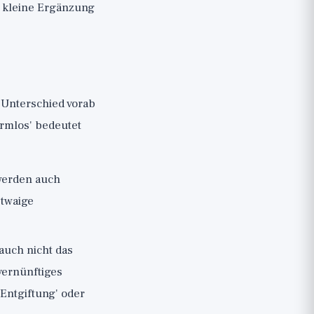
ne kleine Ergänzung
n Unterschied vorab
armlos' bedeutet
 werden auch
etwaige
 auch nicht das
 vernünftiges
Entgiftung' oder