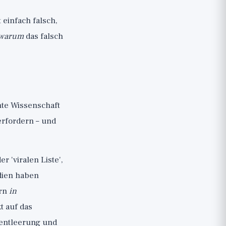
einfach falsch,
warum
das falsch
hte Wissenschaft
 erfordern – und
er 'viralen Liste',
udien haben
ern
in
t auf das
nentleerung und