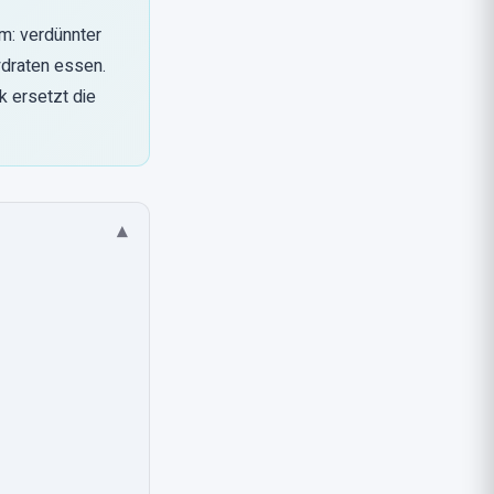
m: verdünnter
draten essen.
k ersetzt die
▾