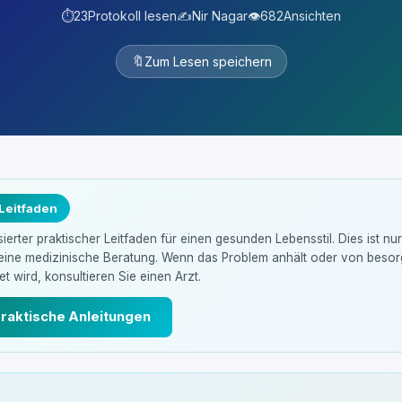
⏱️
23
Protokoll lesen
✍️
Nir Nagar
👁️
682
Ansichten
🔖
Zum Lesen speichern
 Leitfaden
erter praktischer Leitfaden für einen gesunden Lebensstil. Dies ist nu
keine medizinische Beratung. Wenn das Problem anhält oder von beso
t wird, konsultieren Sie einen Arzt.
praktische Anleitungen