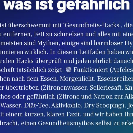
was ist gefährlich
 ist überschwemmt mit 'Gesundheits-Hacks', die
zu entfernen, Fett zu schmelzen und alles mit ein
e meisten sind Mythen, einige sind harmloser Hy
ionieren wirklich. In diesem Leitfaden haben wi
iralen Hacks überprüft und jeden ehrlich danac
chaft tatsächlich zeigt: 🟢 Funktioniert (Apfele
hen nach dem Essen, Morgenlicht, Essensreihen
r übertrieben (Zitronenwasser, Selleriesaft, K
hos oder gefährlich (Zitrone und Natron zur Alk
 Wasser, Diät-Tee, Aktivkohle, Dry Scooping). J
it einem kurzen, klaren Fazit, und wir haben Ih
bracht, einen Gesundheitsmythos selbst zu erk