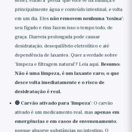
sene), então a 'perda' que você vê na balança é
principalmente água e conteúdo intestinal, e volta
em um dia. Eles
não removem nenhuma 'toxina'
:
seu fígado e rins fazem isso o tempo todo, de
graça. Diarreia prolongada pode causar
desidratação, desequilíbrio eletrolítico e até
dependência de laxantes. Quer a verdade sobre
'limpeza e filtragem natural'? Leia
aqui
.
Resumo:
Não é uma limpeza, é um laxante caro; o que
desce volta imediatamente e o risco de
desidratação é real.
🔴 Carvão ativado para 'limpeza'
: O carvão
ativado é um medicamento real, mas
apenas em
emergências e em casos de envenenamento
,
porque absorve substâncias no intestino. O