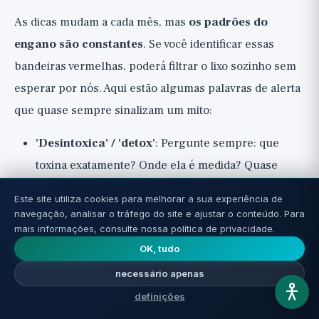
As dicas mudam a cada mês, mas
os padrões do
engano são constantes
. Se você identificar essas
bandeiras vermelhas, poderá filtrar o lixo sozinho sem
esperar por nós. Aqui estão algumas palavras de alerta
que quase sempre sinalizam um mito:
'Desintoxica' / 'detox'
: Pergunte sempre: que
toxina exatamente? Onde ela é medida? Quase
sempre a resposta é vaga. Seu corpo já está se
Este site utiliza cookies para melhorar a sua experiência de
limpando.
navegação, analisar o tráfego do site e ajustar o conteúdo. Para
mais informações, consulte nossa política de privacidade.
'Alcaliniza o corpo'
: Fisiologicamente impossível.
OK, tudo
Bandeira vermelha certa.
necessário apenas
'Um truque estranho' / 'Médicos odeiam isso'
:
definições
Frase de marketing destinada a contornar críticas e