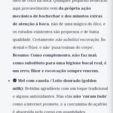
óleo de coco na boca. Qualquer pequeno benefício
aqui provavelmente vem
da própria ação
mecânica de bochechar e dos minutos extras
de atenção à boca
, não de uma mágica do óleo, e
os estudos existentes são pequenos e de baixa
qualidade. Certamente
não substitui
escovação, fio
dental e flúor, e não 'puxa toxinas do corpo'.
Resumo: Como complemento, não faz mal;
como substituto para uma higiene bucal real, é
um erro; flúor e escovação sempre vencem.
🟡 Mel com canela / Leite dourado (golden
milk)
: Bebidas agradáveis com um toque tradicional
e alguns antioxidantes. Mas elas
não 'curam tudo'
como a internet promete, e a curcumina do açafrão
é absorvida pelo corpo em quantidades