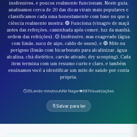
inofensivos, e poucos realmente funcionam. Neste guia,
analisamos cerca de 20 das dicas virais mais populares e
classificamos cada uma honestamente com base no que a
ciência realmente mostra: 🟢 Funciona (vinagre de maçã
antes das refeições, caminhada após comer, luz da manhã,
ordem das refeições), 🟡 Inofensivo, mas exagerado (água
com limão, suco de aipo, caldo de ossos), e 🔴 Mito ou
perigoso (limão com bicarbonato para alcalinizar, água
alcalina, chá dietético, carvão ativado, dry scooping). Cada
item termina com um resumo curto e claro, e também
ensinamos você a identificar um mito de saúde por conta
própria.
⏱️
25
Lendo minutos
✍️
Nir Nagar
👁️
681
Visualizações
🔖
Salvar para ler