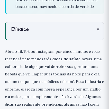
detox e carvão ativado. Nenhuma dica substitui o
básico: sono, movimento e comida de verdade.
📑
índice
▾
Como ler este guia: os três níveis
🟢 Dicas que realmente funcionam
Abra o TikTok ou Instagram por cinco minutos e você
🟡 Inofensivo, mas extremamente
receberá pelo menos três
dicas de saúde
novas: uma
exagerado
colherada de algo que vai derreter sua gordura, uma
🔴 Mitos e perigosos: aqui é preciso ter
bebida que vai limpar suas toxinas da noite para o dia,
cuidado
ou 'um truque que os médicos odeiam'. Essa indústria é
Como identificar um mito de saúde por
enorme, ela joga com nossa esperança por um atalho,
conta própria
e a maior parte simplesmente não é verdade. Algumas
A linha de fundo honesta: nenhuma dica
dicas são realmente prejudiciais, algumas não fazem