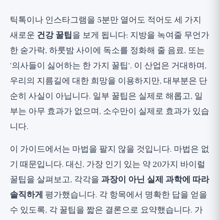
🟢 실제로 효과가 있는 꿀팁
틱톡이나 인스타그램을 5분만 열어도 적어도 세 가지
🟡 무해하지만, 엄청 과장됨
새로운
건강 꿀팁
을 보게 됩니다: 지방을 녹여줄 무언가
🔴 신화 및 위험: 여기서 조심해야 합니다
한 숟가락, 하룻밤 사이에 독소를 정화해 줄 음료, 또는
'의사들이 싫어하는 한 가지 꿀팁'. 이 산업은 거대하며,
스스로 건강 신화를 식별하는 방법
우리의 지름길에 대한 희망을 이용하지만, 대부분은 단
솔직한 결론: 어떤 꿀팁도 기본을 대체할 수
순히 사실이 아닙니다. 일부 꿀팁은 실제로 해롭고, 일
없습니다
부는 아무 효과가 없으며, 소수만이 실제로 효과가 있습
니다.
이 가이드에서는 마법을 팔지 않을 것입니다. 마법은 없
기 때문입니다. 대신, 가장 인기 있는 약 20가지 바이럴
꿀팁을 살펴보고, 각각을
과장이 아닌 실제 과학에 따라
솔직하게
평가했습니다. 각 항목에서 명확한 답을 얻을
수 있도록, 각 꿀팁을 짧은 결론으로 요약했습니다. 가