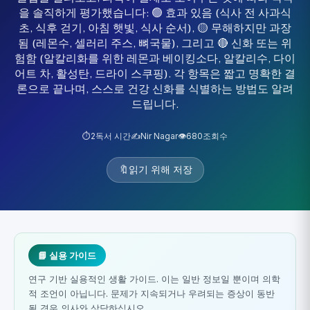
을 솔직하게 평가했습니다: 🟢 효과 있음 (식사 전 사과식
초, 식후 걷기, 아침 햇빛, 식사 순서), 🟡 무해하지만 과장
됨 (레몬수, 셀러리 주스, 뼈국물), 그리고 🔴 신화 또는 위
험함 (알칼리화를 위한 레몬과 베이킹소다, 알칼리수, 다이
어트 차, 활성탄, 드라이 스쿠핑). 각 항목은 짧고 명확한 결
론으로 끝나며, 스스로 건강 신화를 식별하는 방법도 알려
드립니다.
⏱️
2
독서 시간
✍️
Nir Nagar
👁️
680
조회수
🔖
읽기 위해 저장
📘 실용 가이드
연구 기반 실용적인 생활 가이드. 이는 일반 정보일 뿐이며 의학
적 조언이 아닙니다. 문제가 지속되거나 우려되는 증상이 동반
될 경우 의사와 상담하십시오.