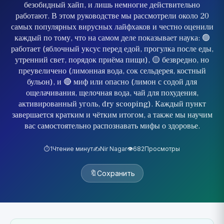
безобидный хайп, и лишь немногие действительно
работают. В этом руководстве мы рассмотрели около 20
самых популярных вирусных лайфхаков и честно оценили
каждый по тому, что на самом деле показывает наука: 🟢
работает (яблочный уксус перед едой, прогулка после еды,
утренний свет, порядок приёма пищи), 🟡 безвредно, но
преувеличено (лимонная вода, сок сельдерея, костный
бульон), и 🔴 миф или опасно (лимон с содой для
ощелачивания, щелочная вода, чай для похудения,
активированный уголь, dry scooping). Каждый пункт
завершается кратким и чётким итогом, а также мы научим
вас самостоятельно распознавать мифы о здоровье.
⏱️
1
Чтение минут
✍️
Nir Nagar
👁️
682
Просмотры
🔖
Сохранить