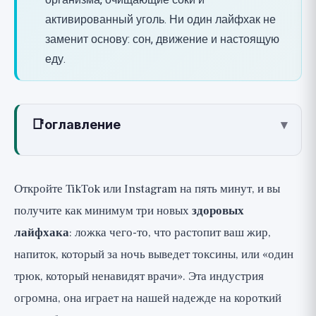
организма, очищающие соки и
активированный уголь. Ни один лайфхак не
заменит основу: сон, движение и настоящую
еду.
📑
оглавление
▾
Как читать это руководство: три
уровня
Откройте TikTok или Instagram на пять минут, и вы
🟢 Лайфхаки, которые действительно
получите как минимум три новых
здоровых
работают
лайфхака
: ложка чего-то, что растопит ваш жир,
🟡 Безвредно, но безумно
напиток, который за ночь выведет токсины, или «один
преувеличено
трюк, который ненавидят врачи». Эта индустрия
🔴 Мифы и опасности: здесь нужно
огромна, она играет на нашей надежде на короткий
быть осторожным