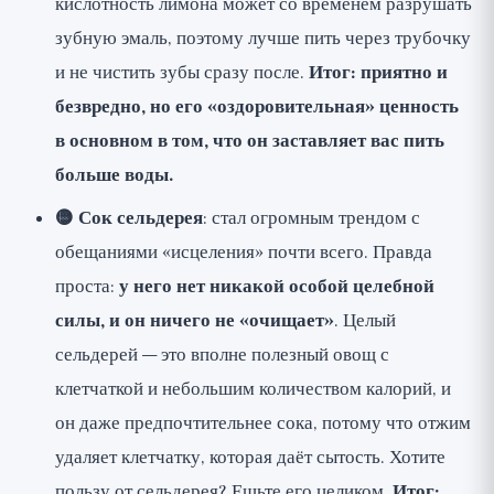
кислотность лимона может со временем разрушать
зубную эмаль, поэтому лучше пить через трубочку
и не чистить зубы сразу после.
Итог: приятно и
безвредно, но его «оздоровительная» ценность
в основном в том, что он заставляет вас пить
больше воды.
🟡 Сок сельдерея
: стал огромным трендом с
обещаниями «исцеления» почти всего. Правда
проста:
у него нет никакой особой целебной
силы, и он ничего не «очищает»
. Целый
сельдерей — это вполне полезный овощ с
клетчаткой и небольшим количеством калорий, и
он даже предпочтительнее сока, потому что отжим
удаляет клетчатку, которая даёт сытость. Хотите
пользу от сельдерея? Ешьте его целиком.
Итог: