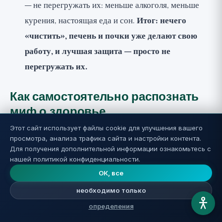
— не перегружать их: меньше алкоголя, меньше
курения, настоящая еда и сон.
Итог: нечего
«чистить», печень и почки уже делают свою
работу, и лучшая защита — просто не
перегружать их.
Как самостоятельно распознать
миф о здоровье
Этот сайт использует файлы cookie для улучшения вашего
Лайфхаки меняются каждый месяц, но
схемы обмана
просмотра, анализа трафика сайта и настройки контента.
постоянны
. Если вы распознаете эти красные флаги,
Для получения дополнительной информации ознакомьтесь с
нашей политикой конфиденциальности.
вы сможете отсеивать мусор самостоятельно, не
ОК, все
дожидаясь нас. Вот несколько сигнальных слов,
необходимо только
которые почти всегда указывают на миф:
определения
«Выводит токсины» / «детокс»
: всегда