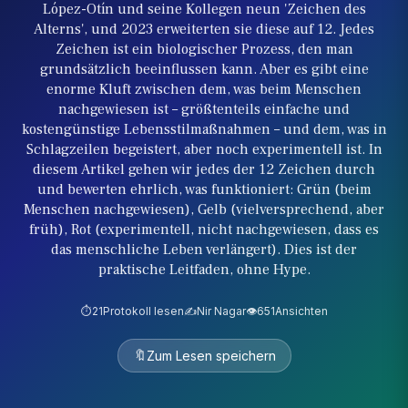
López-Otín und seine Kollegen neun 'Zeichen des
Alterns', und 2023 erweiterten sie diese auf 12. Jedes
Zeichen ist ein biologischer Prozess, den man
grundsätzlich beeinflussen kann. Aber es gibt eine
enorme Kluft zwischen dem, was beim Menschen
nachgewiesen ist – größtenteils einfache und
kostengünstige Lebensstilmaßnahmen – und dem, was in
Schlagzeilen begeistert, aber noch experimentell ist. In
diesem Artikel gehen wir jedes der 12 Zeichen durch
und bewerten ehrlich, was funktioniert: Grün (beim
Menschen nachgewiesen), Gelb (vielversprechend, aber
früh), Rot (experimentell, nicht nachgewiesen, dass es
das menschliche Leben verlängert). Dies ist der
praktische Leitfaden, ohne Hype.
⏱️
21
Protokoll lesen
✍️
Nir Nagar
👁️
651
Ansichten
🔖
Zum Lesen speichern