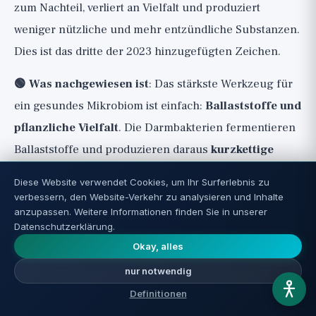
zum Nachteil, verliert an Vielfalt und produziert
weniger nützliche und mehr entzündliche Substanzen.
Dies ist das dritte der 2023 hinzugefügten Zeichen.
🟢 Was nachgewiesen ist
: Das stärkste Werkzeug für
ein gesundes Mikrobiom ist einfach:
Ballaststoffe und
pflanzliche Vielfalt
. Die Darmbakterien fermentieren
Ballaststoffe und produzieren daraus
kurzkettige
Fettsäuren (insbesondere Butyrat)
, die die
Diese Website verwendet Cookies, um Ihr Surferlebnis zu
Darmzellen nähren, die Darmbarriere stärken und
verbessern, den Website-Verkehr zu analysieren und Inhalte
anzupassen. Weitere Informationen finden Sie in unserer
Entzündungen reduzieren. Eine große Meta-Analyse
Datenschutzerklärung.
(Reynolds, Lancet 2019) brachte eine hohe
Okay, alles
Ballaststoffaufnahme mit einer geringeren
nur notwendig
Sterblichkeit und weniger chronischen Krankheiten in
Definitionen
Verbindung.
Fermentierte Lebensmittel
(Joghurt,