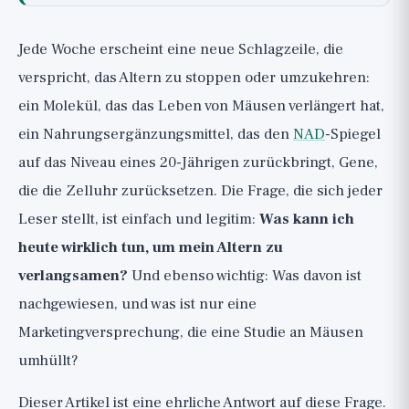
1. Genomische Instabilität: Die DNA
schützen
Jede Woche erscheint eine neue Schlagzeile, die
2. Telomerverkürzung: Schutz der
verspricht, das Altern zu stoppen oder umzukehren:
Chromosomenenden
ein Molekül, das das Leben von Mäusen verlängert hat,
3. Epigenetische Veränderungen: Die
ein Nahrungsergänzungsmittel, das den
NAD
-Spiegel
Expressionsuhr zurücksetzen
auf das Niveau eines 20-Jährigen zurückbringt, Gene,
4. Verlust der Proteinhomöostase
die die Zelluhr zurücksetzen. Die Frage, die sich jeder
(Proteostase)
Leser stellt, ist einfach und legitim:
Was kann ich
5. Gestörte Autophagie: Das zelluläre
heute wirklich tun, um mein Altern zu
Recyclingsystem
verlangsamen?
Und ebenso wichtig: Was davon ist
6. Gestörte Nährstoffwahrnehmung:
nachgewiesen, und was ist nur eine
mTOR-, AMPK-Signalwege und
Marketingversprechung, die eine Studie an Mäusen
Kalorienrestriktion
umhüllt?
7. Gestörte Mitochondrienfunktion: Die
Dieser Artikel ist eine ehrliche Antwort auf diese Frage.
Kraftwerke