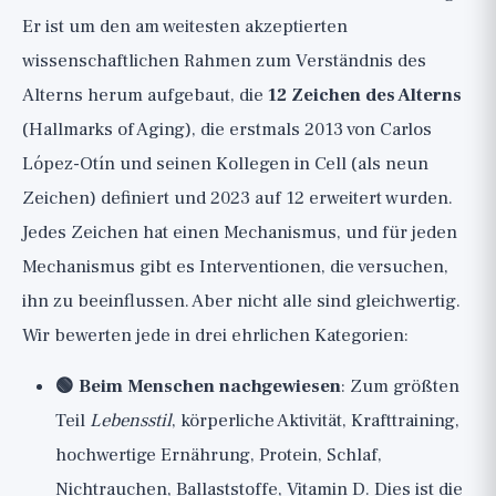
Er ist um den am weitesten akzeptierten
8. Zelluläre Seneszenz: Die Zombie-
wissenschaftlichen Rahmen zum Verständnis des
Zellen und Senolytika
Alterns herum aufgebaut, die
12 Zeichen des Alterns
9. Erschöpfung der Stammzellen: Das
(Hallmarks of Aging), die erstmals 2013 von Carlos
Regenerationsreservoir
López-Otín und seinen Kollegen in Cell (als neun
10. Gestörte interzelluläre
Zeichen) definiert und 2023 auf 12 erweitert wurden.
Kommunikation
Jedes Zeichen hat einen Mechanismus, und für jeden
11. Chronische Entzündung: Das
Mechanismus gibt es Interventionen, die versuchen,
Inflammaging
ihn zu beeinflussen. Aber nicht alle sind gleichwertig.
12. Dysbiose: Die Darmbakterien
Wir bewerten jede in drei ehrlichen Kategorien:
Wo fängt man also wirklich an?
🟢 Beim Menschen nachgewiesen
: Zum größten
Die breitere Perspektive
Teil
Lebensstil
, körperliche Aktivität, Krafttraining,
hochwertige Ernährung, Protein, Schlaf,
Nichtrauchen, Ballaststoffe, Vitamin D. Dies ist die