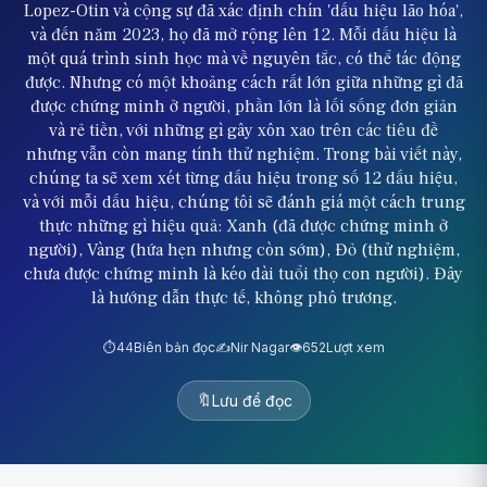
Lopez-Otin và cộng sự đã xác định chín 'dấu hiệu lão hóa',
và đến năm 2023, họ đã mở rộng lên 12. Mỗi dấu hiệu là
một quá trình sinh học mà về nguyên tắc, có thể tác động
được. Nhưng có một khoảng cách rất lớn giữa những gì đã
được chứng minh ở người, phần lớn là lối sống đơn giản
và rẻ tiền, với những gì gây xôn xao trên các tiêu đề
nhưng vẫn còn mang tính thử nghiệm. Trong bài viết này,
chúng ta sẽ xem xét từng dấu hiệu trong số 12 dấu hiệu,
và với mỗi dấu hiệu, chúng tôi sẽ đánh giá một cách trung
thực những gì hiệu quả: Xanh (đã được chứng minh ở
người), Vàng (hứa hẹn nhưng còn sớm), Đỏ (thử nghiệm,
chưa được chứng minh là kéo dài tuổi thọ con người). Đây
là hướng dẫn thực tế, không phô trương.
⏱️
44
Biên bản đọc
✍️
Nir Nagar
👁️
652
Lượt xem
🔖
Lưu để đọc