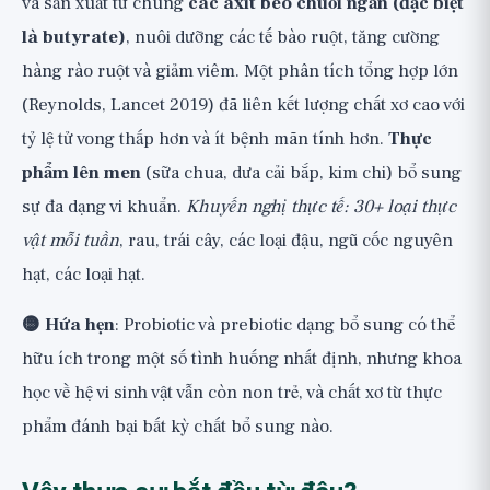
và sản xuất từ chúng
các axit béo chuỗi ngắn (đặc biệt
là butyrate)
, nuôi dưỡng các tế bào ruột, tăng cường
hàng rào ruột và giảm viêm. Một phân tích tổng hợp lớn
(Reynolds, Lancet 2019) đã liên kết lượng chất xơ cao với
tỷ lệ tử vong thấp hơn và ít bệnh mãn tính hơn.
Thực
phẩm lên men
(sữa chua, dưa cải bắp, kim chi) bổ sung
sự đa dạng vi khuẩn.
Khuyến nghị thực tế: 30+ loại thực
vật mỗi tuần
, rau, trái cây, các loại đậu, ngũ cốc nguyên
hạt, các loại hạt.
🟡 Hứa hẹn
: Probiotic và prebiotic dạng bổ sung có thể
hữu ích trong một số tình huống nhất định, nhưng khoa
học về hệ vi sinh vật vẫn còn non trẻ, và chất xơ từ thực
phẩm đánh bại bất kỳ chất bổ sung nào.