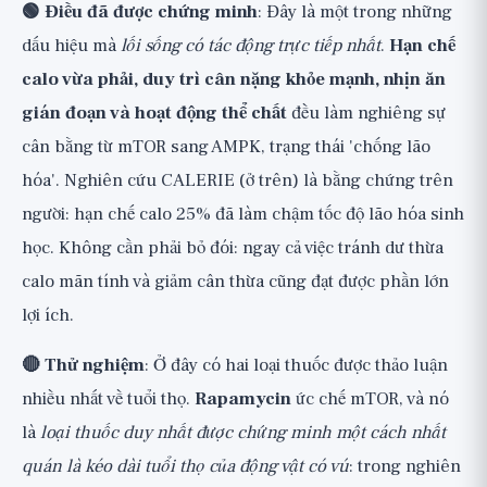
🟢 Điều đã được chứng minh
: Đây là một trong những
dấu hiệu mà
lối sống có tác động trực tiếp nhất
.
Hạn chế
calo vừa phải, duy trì cân nặng khỏe mạnh, nhịn ăn
gián đoạn và hoạt động thể chất
đều làm nghiêng sự
cân bằng từ mTOR sang AMPK, trạng thái 'chống lão
hóa'. Nghiên cứu CALERIE (ở trên) là bằng chứng trên
người: hạn chế calo 25% đã làm chậm tốc độ lão hóa sinh
học. Không cần phải bỏ đói: ngay cả việc tránh dư thừa
calo mãn tính và giảm cân thừa cũng đạt được phần lớn
lợi ích.
🔴 Thử nghiệm
: Ở đây có hai loại thuốc được thảo luận
nhiều nhất về tuổi thọ.
Rapamycin
ức chế mTOR, và nó
là
loại thuốc duy nhất được chứng minh một cách nhất
quán là kéo dài tuổi thọ của động vật có vú
: trong nghiên