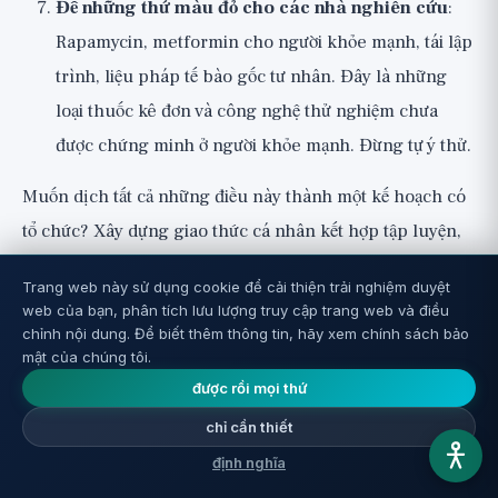
Để những thứ màu đỏ cho các nhà nghiên cứu
:
Rapamycin, metformin cho người khỏe mạnh, tái lập
trình, liệu pháp tế bào gốc tư nhân. Đây là những
loại thuốc kê đơn và công nghệ thử nghiệm chưa
được chứng minh ở người khỏe mạnh. Đừng tự ý thử.
Muốn dịch tất cả những điều này thành một kế hoạch có
tổ chức?
Xây dựng giao thức cá nhân
kết hợp tập luyện,
dinh dưỡng và chất bổ sung theo hồ sơ của bạn, và kiểm
Trang web này sử dụng cookie để cải thiện trải nghiệm duyệt
tra
tuổi sinh học ước tính của bạn
. Để xem tổng quan về
web của bạn, phân tích lưu lượng truy cập trang web và điều
tất cả 12 dấu hiệu và các nghiên cứu trong từng danh
chỉnh nội dung. Để biết thêm thông tin, hãy xem chính sách bảo
mật của chúng tôi.
mục, hãy xem
Trung tâm 12 Dấu hiệu Lão hóa
.
được rồi mọi thứ
Góc nhìn rộng hơn
chỉ cần thiết
định nghĩa
Câu chuyện về 'đảo ngược lão hóa' được bán cho chúng