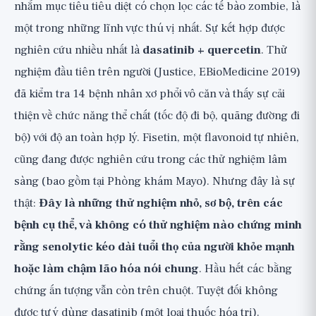
nhắm mục tiêu tiêu diệt có chọn lọc các tế bào zombie, là
một trong những lĩnh vực thú vị nhất. Sự kết hợp được
nghiên cứu nhiều nhất là
dasatinib + quercetin
. Thử
nghiệm đầu tiên trên người (Justice, EBioMedicine 2019)
đã kiểm tra 14 bệnh nhân xơ phổi vô căn và thấy sự cải
thiện về chức năng thể chất (tốc độ đi bộ, quãng đường đi
bộ) với độ an toàn hợp lý. Fisetin, một flavonoid tự nhiên,
cũng đang được nghiên cứu trong các thử nghiệm lâm
sàng (bao gồm tại Phòng khám Mayo). Nhưng đây là sự
thật:
Đây là những thử nghiệm nhỏ, sơ bộ, trên các
bệnh cụ thể, và không có thử nghiệm nào chứng minh
rằng senolytic kéo dài tuổi thọ của người khỏe mạnh
hoặc làm chậm lão hóa nói chung
. Hầu hết các bằng
chứng ấn tượng vẫn còn trên chuột. Tuyệt đối không
được tự ý dùng dasatinib (một loại thuốc hóa trị).