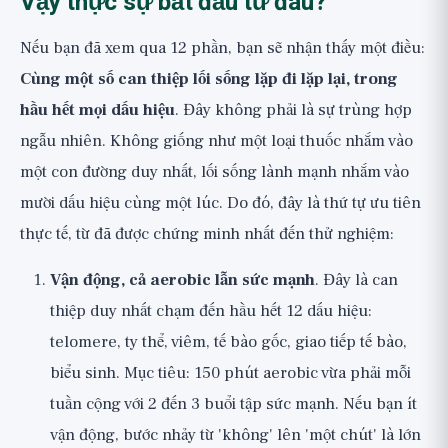
Vậy thực sự bắt đầu từ đâu?
Nếu bạn đã xem qua 12 phần, bạn sẽ nhận thấy một điều:
Cùng một số can thiệp lối sống lặp đi lặp lại, trong
hầu hết mọi dấu hiệu
. Đây không phải là sự trùng hợp
ngẫu nhiên. Không giống như một loại thuốc nhắm vào
một con đường duy nhất, lối sống lành mạnh nhắm vào
mười dấu hiệu cùng một lúc. Do đó, đây là thứ tự ưu tiên
thực tế, từ đã được chứng minh nhất đến thử nghiệm:
Vận động, cả aerobic lẫn sức mạnh
. Đây là can
thiệp duy nhất chạm đến hầu hết 12 dấu hiệu:
telomere, ty thể, viêm, tế bào gốc, giao tiếp tế bào,
biểu sinh. Mục tiêu: 150 phút aerobic vừa phải mỗi
tuần cộng với 2 đến 3 buổi tập sức mạnh. Nếu bạn ít
vận động, bước nhảy từ 'không' lên 'một chút' là lớn