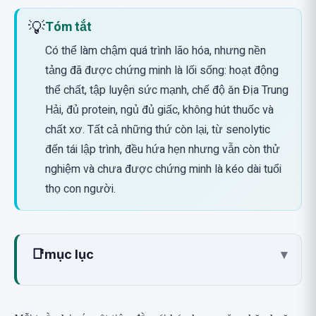
💡
Tóm tắt
Có thể làm chậm quá trình lão hóa, nhưng nền
tảng đã được chứng minh là lối sống: hoạt động
thể chất, tập luyện sức mạnh, chế độ ăn Địa Trung
Hải, đủ protein, ngủ đủ giấc, không hút thuốc và
chất xơ. Tất cả những thứ còn lại, từ senolytic
đến tái lập trình, đều hứa hẹn nhưng vẫn còn thử
nghiệm và chưa được chứng minh là kéo dài tuổi
thọ con người.
📑
mục lục
▾
1. Bất ổn định bộ gen: Bảo vệ DNA
2. Rút ngắn telomere: Bảo vệ các đầu