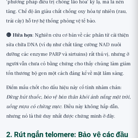
'phương pháp điều trị chống lão hóa' kỳ lạ, mà là nền
tảng. Chế độ ăn giàu chất chống oxy hóa tự nhiên (rau,
trái cây) hỗ trợ hệ thống phòng vệ tế bào.
🟡 Hứa hẹn
: Nghiên cứu cơ bản về các phân tử cải thiện
sửa chữa DNA (ví dụ như chất tăng cường NAD nuôi
dưỡng các enzyme PARP và sirtuins) rất thú vị, nhưng ở
người vẫn chưa có bằng chứng cho thấy chúng làm giảm
tổn thương bộ gen một cách đáng kể về mặt lâm sàng.
Điểm mấu chốt cho dấu hiệu này cố tình nhàm chán:
Đừng hút thuốc, bảo vệ bản thân khỏi ánh nắng mặt trời,
uống rượu có chừng mực
. Điều này không hấp dẫn,
nhưng nó là thứ duy nhất được chứng minh ở đây.
2. Rút ngắn telomere: Bảo vệ các đầu