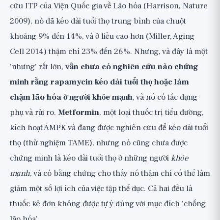
cứu ITP của Viện Quốc gia về Lão hóa (Harrison, Nature
2009), nó đã kéo dài tuổi thọ trung bình của chuột
khoảng 9% đến 14%, và ở liều cao hơn (Miller, Aging
Cell 2014) thậm chí 23% đến 26%. Nhưng, và đây là một
'nhưng' rất lớn,
vẫn chưa có nghiên cứu nào chứng
minh rằng rapamycin kéo dài tuổi thọ hoặc làm
chậm lão hóa ở người khỏe mạnh
, và nó có tác dụng
phụ và rủi ro.
Metformin
, một loại thuốc trị tiểu đường,
kích hoạt AMPK và đang được nghiên cứu để kéo dài tuổi
thọ (thử nghiệm TAME), nhưng nó cũng chưa được
chứng minh là kéo dài tuổi thọ ở những người
khỏe
mạnh
, và có bằng chứng cho thấy nó thậm chí có thể làm
giảm một số lợi ích của việc tập thể dục. Cả hai đều là
thuốc kê đơn không được tự ý dùng với mục đích 'chống
lão hóa'.