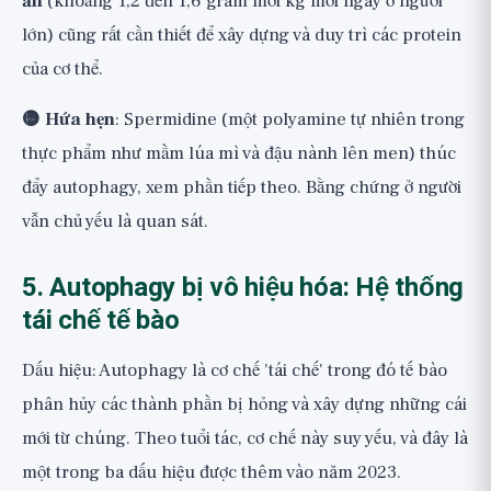
ăn
(khoảng 1,2 đến 1,6 gram mỗi kg mỗi ngày ở người
lớn) cũng rất cần thiết để xây dựng và duy trì các protein
của cơ thể.
🟡 Hứa hẹn
: Spermidine (một polyamine tự nhiên trong
thực phẩm như mầm lúa mì và đậu nành lên men) thúc
đẩy autophagy, xem phần tiếp theo. Bằng chứng ở người
vẫn chủ yếu là quan sát.
5. Autophagy bị vô hiệu hóa: Hệ thống
tái chế tế bào
Dấu hiệu: Autophagy là cơ chế 'tái chế' trong đó tế bào
phân hủy các thành phần bị hỏng và xây dựng những cái
mới từ chúng. Theo tuổi tác, cơ chế này suy yếu, và đây là
một trong ba dấu hiệu được thêm vào năm 2023.