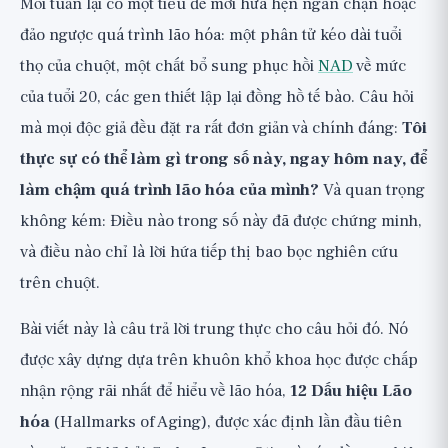
Mỗi tuần lại có một tiêu đề mới hứa hẹn ngăn chặn hoặc
mút nhiễm sắc thể
đảo ngược quá trình lão hóa: một phân tử kéo dài tuổi
3. Thay đổi biểu sinh: Thiết lập lại đồng
thọ của chuột, một chất bổ sung phục hồi
NAD
về mức
hồ biểu hiện gen
của tuổi 20, các gen thiết lập lại đồng hồ tế bào. Câu hỏi
4. Mất cân bằng nội môi protein
mà mọi độc giả đều đặt ra rất đơn giản và chính đáng:
Tôi
(Proteostasis)
thực sự có thể làm gì trong số này, ngay hôm nay, để
5. Autophagy bị vô hiệu hóa: Hệ thống tái
làm chậm quá trình lão hóa của mình?
Và quan trọng
chế tế bào
không kém: Điều nào trong số này đã được chứng minh,
6. Cảm nhận chất dinh dưỡng bị rối loạn:
và điều nào chỉ là lời hứa tiếp thị bao bọc nghiên cứu
Các con đường mTOR, AMPK và hạn chế
trên chuột.
calo
Bài viết này là câu trả lời trung thực cho câu hỏi đó. Nó
7. Rối loạn chức năng ty thể: Nhà máy
được xây dựng dựa trên khuôn khổ khoa học được chấp
năng lượng
nhận rộng rãi nhất để hiểu về lão hóa,
12 Dấu hiệu Lão
8. Lão hóa tế bào: Tế bào zombie và
hóa
(Hallmarks of Aging), được xác định lần đầu tiên
Senolytic