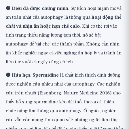
🟢 Điều đã được chứng minh
: Sự kích hoạt mạnh mẽ và
an toàn nhất của autophagy là thông qua
hoạt động thể
chất và nhịn ăn hoặc hạn chế calo
. Khi cơ thể rơi vào
tình trạng thiếu năng lượng tạm thời, nó sẽ bật
autophagy để 'tái chế' các thành phần. Không cần nhịn
ăn khắc nghiệt: ngay cả việc ngừng ăn hợp lý và tránh ăn
liên tục suốt cả ngày cũng có ích.
🟡 Hứa hẹn
:
Spermidine
là chất kích thích dinh dưỡng
được nghiên cứu nhiều nhất của autophagy. Các nghiên
cứu trên chuột (Eisenberg, Nature Medicine 2016) cho
thấy bổ sung spermidine kéo dài tuổi thọ và cải thiện
chức năng tim thông qua autophagy. Ở người, nghiên
cứu vẫn còn mang tính quan sát: những người tiêu thụ
nhiều spermidine từ chế độ ăn cho thấy tỷ lệ tử vong thấp