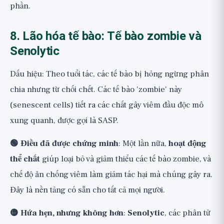
phần.
8. Lão hóa tế bào: Tế bào zombie và
Senolytic
Dấu hiệu: Theo tuổi tác, các tế bào bị hỏng ngừng phân
chia nhưng từ chối chết. Các tế bào 'zombie' này
(senescent cells) tiết ra các chất gây viêm đầu độc mô
xung quanh, được gọi là SASP.
🟢 Điều đã được chứng minh
: Một lần nữa,
hoạt động
thể chất
giúp loại bỏ và giảm thiểu các tế bào zombie, và
chế độ ăn chống viêm làm giảm tác hại mà chúng gây ra.
Đây là nền tảng có sẵn cho tất cả mọi người.
🟡 Hứa hẹn, nhưng không hơn
:
Senolytic
, các phân tử