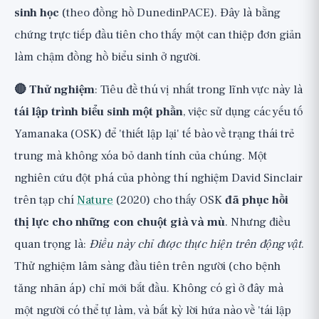
sinh học
(theo đồng hồ DunedinPACE). Đây là bằng
chứng trực tiếp đầu tiên cho thấy một can thiệp đơn giản
làm chậm đồng hồ biểu sinh ở người.
🔴 Thử nghiệm
: Tiêu đề thú vị nhất trong lĩnh vực này là
tái lập trình biểu sinh một phần
, việc sử dụng các yếu tố
Yamanaka (OSK) để 'thiết lập lại' tế bào về trạng thái trẻ
trung mà không xóa bỏ danh tính của chúng. Một
nghiên cứu đột phá của phòng thí nghiệm David Sinclair
trên tạp chí
Nature
(2020) cho thấy OSK
đã phục hồi
thị lực cho những con chuột già và mù
. Nhưng điều
quan trọng là:
Điều này chỉ được thực hiện trên động vật
.
Thử nghiệm lâm sàng đầu tiên trên người (cho bệnh
tăng nhãn áp) chỉ mới bắt đầu. Không có gì ở đây mà
một người có thể tự làm, và bất kỳ lời hứa nào về 'tái lập