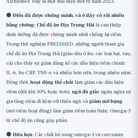
Alzheimer. Đây là một dấu hiệu mới từ năm 2023.
🟢 Điều đã được chứng minh, và ở đây có rất nhiều
bằng chứng
:
Chế độ ăn Địa Trung Hải
là can thiệp
dinh dưỡng đã được chứng minh nhất chống lại viêm.
Trong thử nghiệm PRE
DIM
ED, những người tham gia
chế độ ăn Địa Trung Hải (giàu dầu ô liu, các loại hạt, rau,
cá) cho thấy sự giảm đáng kể các dấu hiệu viêm chính:
IL-6, hs-CRP, TNF-α và nhiều hơn nữa, trong nhiều năm.
Đồng thời,
hoạt động thể chất
làm giảm các dấu hiệu
viêm (đôi khi 30% hoặc hơn),
ngủ đủ giấc
ngăn ngừa sự
gia tăng viêm đi kèm với thiếu ngủ, và
giảm mỡ bụng
(mô viêm hoạt động) làm giảm viêm toàn thân. Omega-3
từ chế độ ăn cũng góp phần.
🟡 Hứa hẹn
: Các chất bổ sung omega-3 và curcumin