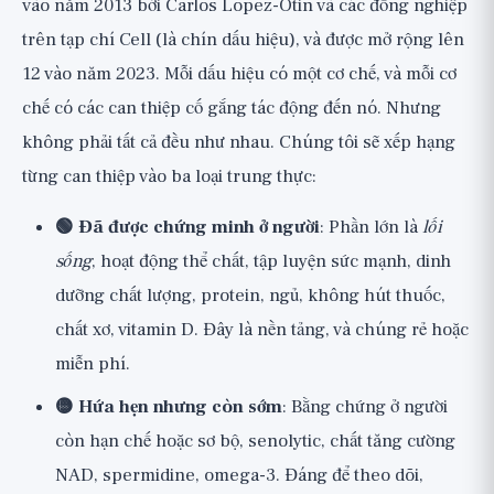
vào năm 2013 bởi Carlos Lopez-Otin và các đồng nghiệp
9. Suy kiệt tế bào gốc: Kho dự trữ tái tạo
trên tạp chí Cell (là chín dấu hiệu), và được mở rộng lên
10. Giao tiếp giữa các tế bào bị rối loạn
12 vào năm 2023. Mỗi dấu hiệu có một cơ chế, và mỗi cơ
11. Viêm mãn tính: Inflammaging
chế có các can thiệp cố gắng tác động đến nó. Nhưng
12. Dysbiosis: Vi khuẩn đường ruột
không phải tất cả đều như nhau. Chúng tôi sẽ xếp hạng
từng can thiệp vào ba loại trung thực:
Vậy thực sự bắt đầu từ đâu?
Góc nhìn rộng hơn
🟢 Đã được chứng minh ở người
: Phần lớn là
lối
sống
, hoạt động thể chất, tập luyện sức mạnh, dinh
dưỡng chất lượng, protein, ngủ, không hút thuốc,
chất xơ, vitamin D. Đây là nền tảng, và chúng rẻ hoặc
miễn phí.
🟡 Hứa hẹn nhưng còn sớm
: Bằng chứng ở người
còn hạn chế hoặc sơ bộ, senolytic, chất tăng cường
NAD, spermidine, omega-3. Đáng để theo dõi,