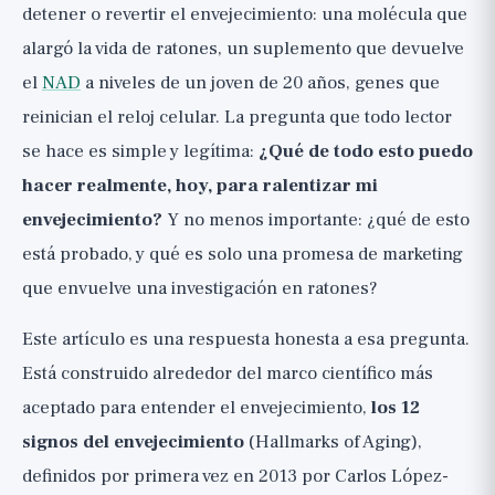
detener o revertir el envejecimiento: una molécula que
3. Cambios epigenéticos: reiniciar el reloj
alargó la vida de ratones, un suplemento que devuelve
de la expresión génica
el
NAD
a niveles de un joven de 20 años, genes que
4. Pérdida de la homeostasis de proteínas
reinician el reloj celular. La pregunta que todo lector
(proteostasis)
se hace es simple y legítima:
¿Qué de todo esto puedo
5. Autofagia desactivada: el sistema de
hacer realmente, hoy, para ralentizar mi
reciclaje celular
envejecimiento?
Y no menos importante: ¿qué de esto
6. Detección de nutrientes alterada: vías
está probado, y qué es solo una promesa de marketing
mTOR, AMPK y restricción calórica
que envuelve una investigación en ratones?
7. Disfunción mitocondrial: las centrales
Este artículo es una respuesta honesta a esa pregunta.
energéticas
Está construido alrededor del marco científico más
8. Senescencia celular: las células zombi
aceptado para entender el envejecimiento,
los 12
y los senolíticos
signos del envejecimiento
(Hallmarks of Aging),
9. Agotamiento de células madre: el
definidos por primera vez en 2013 por Carlos López-
reservorio de regeneración