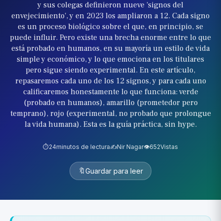
y sus colegas definieron nueve 'signos del
envejecimiento', y en 2023 los ampliaron a 12. Cada signo
es un proceso biológico sobre el que, en principio, se
puede influir. Pero existe una brecha enorme entre lo que
está probado en humanos, en su mayoría un estilo de vida
simple y económico, y lo que emociona en los titulares
pero sigue siendo experimental. En este artículo,
repasaremos cada uno de los 12 signos, y para cada uno
calificaremos honestamente lo que funciona: verde
(probado en humanos), amarillo (prometedor pero
temprano), rojo (experimental, no probado que prolongue
la vida humana). Esta es la guía práctica, sin hype.
⏱️
24
minutos de lectura
✍️
Nir Nagar
👁️
652
Vistas
🔖
Guardar para leer