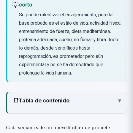
💡
corto
Se puede ralentizar el envejecimiento, pero la
base probada es el estilo de vida: actividad física,
entrenamiento de fuerza, dieta mediterránea,
proteína adecuada, sueño, no fumar y fibra. Todo
lo demás, desde senolíticos hasta
reprogramación, es prometedor pero aún
experimental y no se ha demostrado que
prolongue la vida humana.
📑
Tabla de contenido
▾
1. Inestabilidad genómica: proteger el ADN
2. Acortamiento de telómeros: proteger
Cada semana sale un nuevo titular que promete
los extremos de los cromosomas