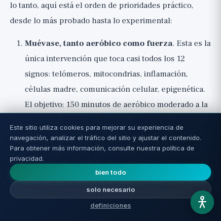
lo tanto, aquí está el orden de prioridades práctico,
desde lo más probado hasta lo experimental:
Muévase, tanto aeróbico como fuerza
. Esta es la
única intervención que toca casi todos los 12
signos: telómeros, mitocondrias, inflamación,
células madre, comunicación celular, epigenética.
El objetivo: 150 minutos de aeróbico moderado a la
semana más 2 a 3 entrenamientos de fuerza. Si es
Este sitio utiliza cookies para mejorar su experiencia de
sedentario, el salto de 'nada' a 'algo' es el más
navegación, analizar el tráfico del sitio y ajustar el contenido.
Para obtener más información, consulte nuestra política de
grande.
Construya un plan de entrenamiento
privacidad.
personalizado con nuestra herramienta
.
bien todo
Coma mediterráneo, con muchas plantas y
solo necesario
proteína adecuada
. Aceite de oliva, verduras,
definiciones
legumbres, pescado, frutos secos, mínimo de