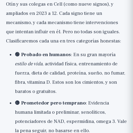
Otín y sus colegas en Cell (como nueve signos), y
10. Comunicación intercelular alterada
ampliados en 2023 a 12. Cada signo tiene un
11. Inflamación crónica: el Inflammaging
mecanismo, y cada mecanismo tiene intervenciones
12. Disbiosis: bacterias intestinales
que intentan influir en él. Pero no todas son iguales.
Clasificaremos cada una en tres categorías honestas:
Entonces, ¿por dónde empezar
realmente?
🟢 Probado en humanos
: En su gran mayoría
La perspectiva amplia
estilo de vida
, actividad física, entrenamiento de
fuerza, dieta de calidad, proteína, sueño, no fumar,
fibra, vitamina D. Estos son los cimientos, y son
baratos o gratuitos.
🟡 Prometedor pero temprano
: Evidencia
humana limitada o preliminar, senolíticos,
potenciadores de NAD, espermidina, omega 3. Vale
la pena seguir, no basarse en ello.