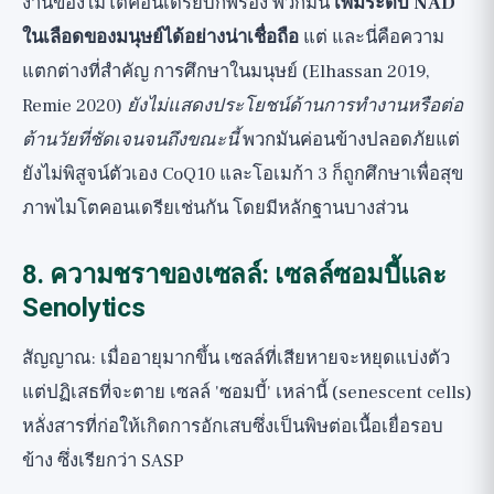
งานของไมโตคอนเดรียบกพร่อง พวกมัน
เพิ่มระดับ NAD
ในเลือดของมนุษย์ได้อย่างน่าเชื่อถือ
แต่ และนี่คือความ
แตกต่างที่สำคัญ การศึกษาในมนุษย์ (Elhassan 2019,
Remie 2020)
ยังไม่แสดงประโยชน์ด้านการทำงานหรือต่อ
ต้านวัยที่ชัดเจนจนถึงขณะนี้
พวกมันค่อนข้างปลอดภัยแต่
ยังไม่พิสูจน์ตัวเอง CoQ10 และโอเมก้า 3 ก็ถูกศึกษาเพื่อสุข
ภาพไมโตคอนเดรียเช่นกัน โดยมีหลักฐานบางส่วน
8. ความชราของเซลล์: เซลล์ซอมบี้และ
Senolytics
สัญญาณ: เมื่ออายุมากขึ้น เซลล์ที่เสียหายจะหยุดแบ่งตัว
แต่ปฏิเสธที่จะตาย เซลล์ 'ซอมบี้' เหล่านี้ (senescent cells)
หลั่งสารที่ก่อให้เกิดการอักเสบซึ่งเป็นพิษต่อเนื้อเยื่อรอบ
ข้าง ซึ่งเรียกว่า SASP