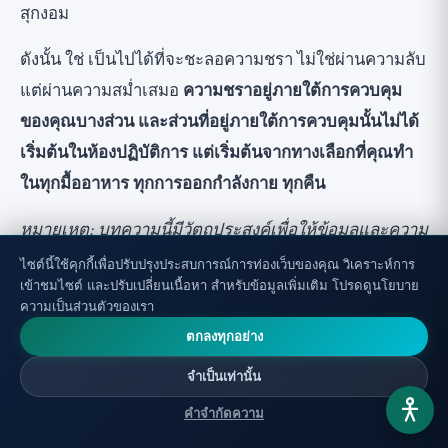
สุกงอม
ดังนั้น ใช่ เป็นไปได้ที่จะชะลอความชรา ไม่ใช่ผ่านความลับ
แต่ผ่านความสม่ำเสมอ
ความชราอยู่ภายใต้การควบคุม
ของคุณบางส่วน และส่วนที่อยู่ภายใต้การควบคุมนั้นไม่ได้
เริ่มต้นในห้องปฏิบัติการ แต่เริ่มต้นจากทางเลือกที่คุณทำ
ในทุกมื้ออาหาร ทุกการออกกำลังกาย ทุกคืน
หมายเหตุ: บทความนี้มีวัตถุประสงค์เพื่อให้ข้อมูลและความ
รู้เท่านั้น และไม่ใช่คำแนะนำทางการแพทย์ Rapamycin,
ไซต์นี้ใช้คุกกี้เพื่อปรับปรุงประสบการณ์การท่องเว็บของคุณ วิเคราะห์การ
เข้าชมไซต์ และปรับเปลี่ยนเนื้อหา สำหรับข้อมูลเพิ่มเติม โปรดดูนโยบาย
Metformin, Dasatinib และยาที่ต้องสั่งโดยแพทย์ทั้งหมด
ความเป็นส่วนตัวของเรา
จำเป็นต้องได้รับการติดตามจากแพทย์ ปรึกษาแพทย์ก่อน
ตกลงทุกอย่าง
ทำการเปลี่ยนแปลงที่สำคัญในอาหาร การออกกำลังกาย
จำเป็นเท่านั้น
หรือการรับประทานอาหารเสริม โดยเฉพาะอย่างยิ่งหาก
คุณกำลังใช้ยาหรือมีโรคเรื้อรัง
คำจำกัดความ