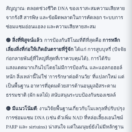
สัญญาณ: ตลอดช่วงชีวิต DNA ของเราสะสมความเสียหาย
จากรังสี สารพิษ และข้อผิดพลาดในการคัดลอก ระบบการ
ซ่อมแซมอ่อนแอลง และความเสียหายสะสม
🟢 สิ่งที่พิสูจน์แล้ว
: การป้องกันจีโนมที่ดีที่สุดคือ
การหลีก
เลี่ยงสิ่งที่ก่อให้เกิดอันตรายที่รู้จัก
ได้แก่ การสูบบุหรี่ (ปัจจัย
ก่อกลายพันธุ์ที่ใหญ่ที่สุดที่เราควบคุมได้), การได้รับ
แสงแดดมากเกินไปโดยไม่มีการป้องกัน, และแอลกอฮอล์
หนัก สิ่งเหล่านี้ไม่ใช่ 'การรักษาต่อต้านวัย' ที่แปลกใหม่ แต่
เป็นพื้นฐาน อาหารที่อุดมด้วยสารต้านอนุมูลอิสระตาม
ธรรมชาติ (ผัก ผลไม้) สนับสนุนระบบป้องกันของเซลล์
🟡 มีแนวโน้มดี
: งานวิจัยพื้นฐานเกี่ยวกับโมเลกุลที่ปรับปรุง
การซ่อมแซม DNA (เช่น ตัวเพิ่ม NAD ที่หล่อเลี้ยงเอนไซม์
PARP และ sirtuins) น่าสนใจ แต่ในมนุษย์ยังไม่มีหลักฐาน