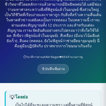
ชีววิทยาที่โดยหลักการแล้วสามารถมีอิทธิพลต่อได้ แต่มีช่อง
ว่างมหาศาลระหว่างสิ่งที่พิสูจน์แล้วในมนุษย์ ซึ่งส่วนใหญ่
เป็นวิถีชีวิตที่เรียบง่ายและราคาถูก กับสิ่งที่สร้างความตื่นเต้น
ในพาดหัวข่าวแต่ยังคงเป็นการทดลอง ในบทความนี้ เราจะ
ผ่านแต่ละสัญญาณทั้ง 12 ประการ และสำหรับแต่ละ
สัญญาณ เราจะจัดอันดับอย่างตรงไปตรงมาว่าสิ่งใดใช้ได้
ผล: สีเขียว (พิสูจน์แล้วในมนุษย์), สีเหลือง (มีแนวโน้มดีแต่
ยังเร็ว), สีแดง (ทดลอง, ยังไม่พิสูจน์ว่าช่วยยืดอายุมนุษย์) นี่
คือคู่มือปฏิบัติจริง ปราศจากการโฆษณาเกินจริง
⏱️
1
นาทีการอ่าน
✍️
Nir Nagar
👁️
664
จำนวนการดู
🔖
บันทึกเพื่ออ่าน
💡
โดยย่อ
เป็นไปได้ที่จะชะลอความชรา แต่พื้นฐานที่พิสูจน์