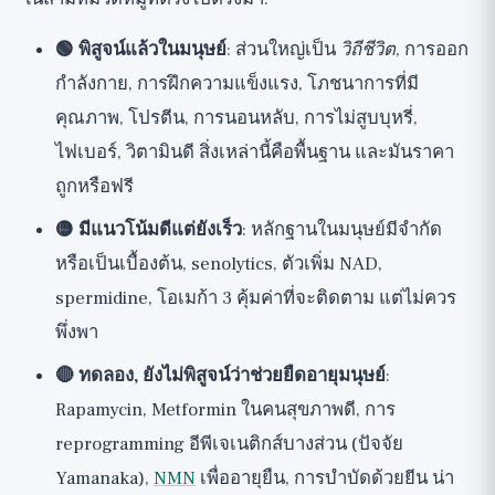
12. Dysbiosis: แบคทีเรียในลำไส้
🟢 พิสูจน์แล้วในมนุษย์
: ส่วนใหญ่เป็น
วิถีชีวิต
, การออก
แล้วจริงๆ แล้วจะเริ่มต้นจากตรงไหน?
กำลังกาย, การฝึกความแข็งแรง, โภชนาการที่มี
มุมมองที่กว้างขึ้น
คุณภาพ, โปรตีน, การนอนหลับ, การไม่สูบบุหรี่,
ไฟเบอร์, วิตามินดี สิ่งเหล่านี้คือพื้นฐาน และมันราคา
ถูกหรือฟรี
🟡 มีแนวโน้มดีแต่ยังเร็ว
: หลักฐานในมนุษย์มีจำกัด
หรือเป็นเบื้องต้น, senolytics, ตัวเพิ่ม NAD,
spermidine, โอเมก้า 3 คุ้มค่าที่จะติดตาม แต่ไม่ควร
พึ่งพา
🔴 ทดลอง, ยังไม่พิสูจน์ว่าช่วยยืดอายุมนุษย์
:
Rapamycin, Metformin ในคนสุขภาพดี, การ
reprogramming อีพีเจเนติกส์บางส่วน (ปัจจัย
Yamanaka),
NMN
เพื่ออายุยืน, การบำบัดด้วยยีน น่า