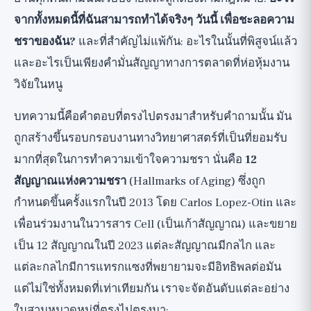
4. การสูญเสียสมดุลของโปรตีน
จากทั้งหมดนี้ที่ฉันสามารถทำได้จริงๆ วันนี้ เพื่อชะลอความ
(Proteostasis)
ชราของฉัน?
และที่สำคัญไม่แพ้กัน: อะไรในนั้นที่พิสูจน์แล้ว
5. Autophagy ที่บกพร่อง: ระบบรีไซเคิลของ
และอะไรเป็นเพียงคำมั่นสัญญาทางการตลาดที่ห่อหุ้มงาน
เซลล์
วิจัยในหนู
6. การรับรู้สารอาหารที่ผิดเพี้ยน: วิถี mTOR,
บทความนี้คือคำตอบที่ตรงไปตรงมาสำหรับคำถามนั้น มัน
AMPK และการจำกัดแคลอรี่
ถูกสร้างขึ้นรอบกรอบงานทางวิทยาศาสตร์ที่เป็นที่ยอมรับ
7. การทำงานของไมโตคอนเดรียบกพร่อง:
มากที่สุดในการทำความเข้าใจความชรา นั่นคือ
12
โรงงานพลังงาน
สัญญาณแห่งความชรา
(Hallmarks of Aging) ซึ่งถูก
8. ความชราของเซลล์: เซลล์ซอมบี้และ
กำหนดขึ้นครั้งแรกในปี 2013 โดย Carlos Lopez-Otin และ
Senolytics
เพื่อนร่วมงานในวารสาร Cell (เป็นเก้าสัญญาณ) และขยาย
9. ความอ่อนล้าของสเต็มเซลล์: คลังสำรอง
เป็น 12 สัญญาณในปี 2023 แต่ละสัญญาณมีกลไก และ
สำหรับการฟื้นฟู
แต่ละกลไกมีการแทรกแซงที่พยายามจะมีอิทธิพลต่อมัน
10. การสื่อสารระหว่างเซลล์ที่ผิดเพี้ยน
แต่ไม่ใช่ทั้งหมดที่เท่าเทียมกัน เราจะจัดอันดับแต่ละอย่าง
11. การอักเสบเรื้อรัง: Inflammaging
ในสามหมวดหมู่ที่ตรงไปตรงมา: