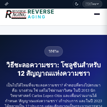
דלג לתוכן הראשי
🧬
🇹🇭
ไทย
REVERSE
AGING
วิถีชีวิต
วิธีชะลอความชรา: โซลูชันสำหรับ
12 สัญญาณแห่งความชรา
เป็นไปได้ไหมที่จะชะลอความชรา? คำตอบที่ตรงไปตรงมา
คือ: บางส่วน ใช่ แต่ไม่ใช่ผ่านยาวิเศษ ในปี 2013 นัก
วิทยาศาสตร์ Carlos Lopez-Otin และเพื่อนร่วมงานได้
กำหนด 'สัญญาณแห่งความชรา' เก้าประการ และในปี 2023
ได้ขยายเป็น 12 ประการ แต่ละสัญญาณเป็นกระบวนการทาง