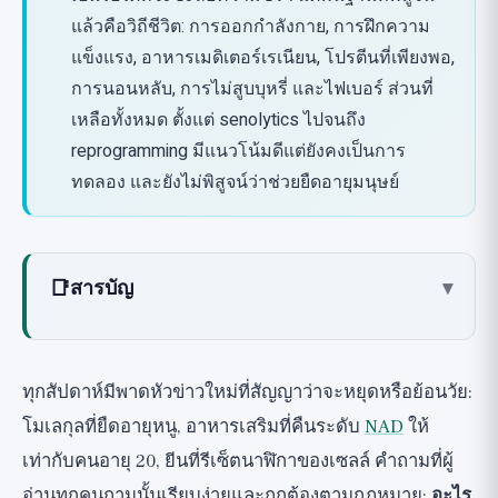
แล้วคือวิถีชีวิต: การออกกำลังกาย, การฝึกความ
แข็งแรง, อาหารเมดิเตอร์เรเนียน, โปรตีนที่เพียงพอ,
การนอนหลับ, การไม่สูบบุหรี่ และไฟเบอร์ ส่วนที่
เหลือทั้งหมด ตั้งแต่ senolytics ไปจนถึง
reprogramming มีแนวโน้มดีแต่ยังคงเป็นการ
ทดลอง และยังไม่พิสูจน์ว่าช่วยยืดอายุมนุษย์
📑
สารบัญ
▾
1. ความไม่เสถียรของจีโนม: การปกป้อง DNA
2. การสั้นลงของเทโลเมียร์: การปกป้องปลาย
ทุกสัปดาห์มีพาดหัวข่าวใหม่ที่สัญญาว่าจะหยุดหรือย้อนวัย:
โครโมโซม
โมเลกุลที่ยืดอายุหนู, อาหารเสริมที่คืนระดับ
NAD
ให้
3. การเปลี่ยนแปลงอีพีเจเนติกส์: การรีเซ็ต
เท่ากับคนอายุ 20, ยีนที่รีเซ็ตนาฬิกาของเซลล์ คำถามที่ผู้
นาฬิกาการแสดงออก
อ่านทุกคนถามนั้นเรียบง่ายและถูกต้องตามกฎหมาย:
อะไร