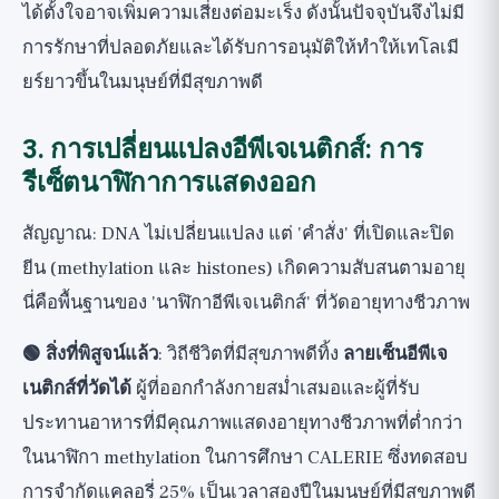
ได้ตั้งใจอาจเพิ่มความเสี่ยงต่อมะเร็ง ดังนั้นปัจจุบันจึงไม่มี
การรักษาที่ปลอดภัยและได้รับการอนุมัติให้ทำให้เทโลเมี
ยร์ยาวขึ้นในมนุษย์ที่มีสุขภาพดี
3. การเปลี่ยนแปลงอีพีเจเนติกส์: การ
รีเซ็ตนาฬิกาการแสดงออก
สัญญาณ: DNA ไม่เปลี่ยนแปลง แต่ 'คำสั่ง' ที่เปิดและปิด
ยีน (methylation และ histones) เกิดความสับสนตามอายุ
นี่คือพื้นฐานของ 'นาฬิกาอีพีเจเนติกส์' ที่วัดอายุทางชีวภาพ
🟢 สิ่งที่พิสูจน์แล้ว
: วิถีชีวิตที่มีสุขภาพดีทิ้ง
ลายเซ็นอีพีเจ
เนติกส์ที่วัดได้
ผู้ที่ออกกำลังกายสม่ำเสมอและผู้ที่รับ
ประทานอาหารที่มีคุณภาพแสดงอายุทางชีวภาพที่ต่ำกว่า
ในนาฬิกา methylation ในการศึกษา CALERIE ซึ่งทดสอบ
การจำกัดแคลอรี่ 25% เป็นเวลาสองปีในมนุษย์ที่มีสุขภาพดี