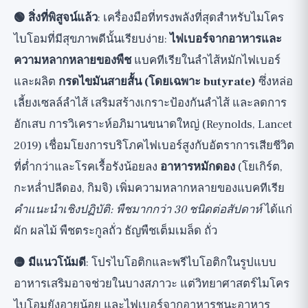
🟢 สิ่งที่พิสูจน์แล้ว
: เครื่องมือที่ทรงพลังที่สุดสำหรับไมโคร
ไบโอมที่มีสุขภาพดีนั้นเรียบง่าย:
ไฟเบอร์จากอาหารและ
ความหลากหลายของพืช
แบคทีเรียในลำไส้หมักไฟเบอร์
และผลิต
กรดไขมันสายสั้น (โดยเฉพาะ butyrate)
ซึ่งหล่อ
เลี้ยงเซลล์ลำไส้ เสริมสร้างเกราะป้องกันลำไส้ และลดการ
อักเสบ การวิเคราะห์อภิมานขนาดใหญ่ (Reynolds, Lancet
2019) เชื่อมโยงการบริโภคไฟเบอร์สูงกับอัตราการเสียชีวิต
ที่ต่ำกว่าและโรคเรื้อรังน้อยลง
อาหารหมักดอง
(โยเกิร์ต,
กะหล่ำปลีดอง, กิมจิ) เพิ่มความหลากหลายของแบคทีเรีย
คำแนะนำเชิงปฏิบัติ: พืชมากกว่า 30 ชนิดต่อสัปดาห์
ได้แก่
ผัก ผลไม้ พืชตระกูลถั่ว ธัญพืชเต็มเมล็ด ถั่ว
🟡 มีแนวโน้มดี
: โปรไบโอติกและพรีไบโอติกในรูปแบบ
อาหารเสริมอาจช่วยในบางสภาวะ แต่วิทยาศาสตร์ไมโคร
ไบโอมยังอายุน้อย และไฟเบอร์จากอาหารชนะอาหาร