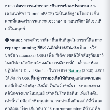
พบว่า
อัตราการแก่ชราทางชีวภาพช้าลงประมาณ 3%
(ตามนาฬิกา DunedinPACE) นี่เป็นหลักฐานโดยตรงชิ้น
แรกที่แสดงว่าการแทรกแซงง่ายๆ ชะลอนาฬิกาอีพีเจเนติ
กส์ในมนุษย์
🔴 ทดลอง
: พาดหัวข่าวที่น่าตื่นเต้นที่สุดในสาขานี้คือ
การ
reprogramming อีพีเจเนติกส์บางส่วน
ซึ่งเป็นการใช้
ปัจจัย Yamanaka (OSK) เพื่อ 'รีเซ็ต' เซลล์ให้กลับสู่วัยเยาว์
โดยไม่ลบอัตลักษณ์ของมัน การศึกษาที่ก้าวล้ำของห้อง
ปฏิบัติการ David Sinclair ในวารสาร
Nature
(2020) แสดง
ให้เห็นว่า OSK
ฟื้นฟูการมองเห็นให้กับหนูแก่และตาบอด
แต่นี่เป็นสิ่งสำคัญ:
สิ่งนี้ทำในสัตว์เท่านั้น
การทดลองทาง
คลินิกครั้งแรกในมนุษย์ (สำหรับโรคต้อหิน) เพิ่งเริ่มต้น
เท่านั้น ไม่มีอะไรที่มนุษย์สามารถทำเพื่อตัวเองได้ที่นี่ และ
คำสัญญาใดๆ เกี่ยวกับ 'การ reprogramming ที่บ้าน' คือ