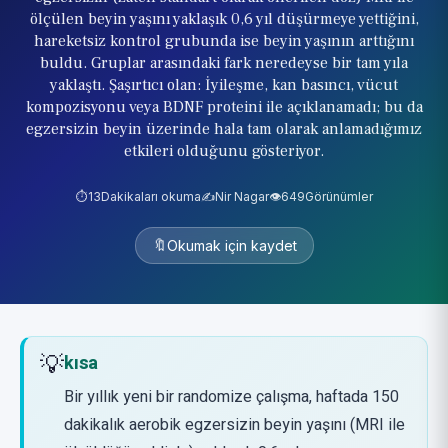
ölçülen beyin yaşını yaklaşık 0,6 yıl düşürmeye yettiğini,
hareketsiz kontrol grubunda ise beyin yaşının arttığını
buldu. Gruplar arasındaki fark neredeyse bir tam yıla
yaklaştı. Şaşırtıcı olan: İyileşme, kan basıncı, vücut
kompozisyonu veya BDNF proteini ile açıklanamadı; bu da
egzersizin beyin üzerinde hala tam olarak anlamadığımız
etkileri olduğunu gösteriyor.
⏱️
13
Dakikaları okuma
✍️
Nir Nagar
👁️
649
Görünümler
🔖
Okumak için kaydet
💡
kısa
Bir yıllık yeni bir randomize çalışma, haftada 150
dakikalık aerobik egzersizin beyin yaşını (MRI ile