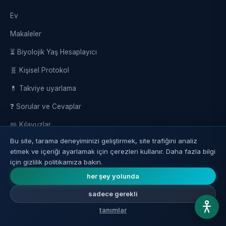
Ev
Makaleler
⏳ Biyolojik Yaş Hesaplayıcı
🧬 Kişisel Protokol
💊 Takviye uyarlama
❓ Sorular ve Cevaplar
📖 Kılavuzlar
Bu site, tarama deneyiminizi geliştirmek, site trafiğini analiz
besin takviyeleri
etmek ve içeriği ayarlamak için çerezleri kullanır. Daha fazla bilgi
Videolar
için gizlilik politikamıza bakın.
her şey yolunda
forumlar
sadece gerekli
Bize Ulaşın
tanımlar
Yazım sistemi ve politikası