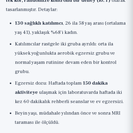
tek kör, randomize kontrollü bir deney (RCT)
olarak
tasarlanmıştır. Detaylar:
130 sağlıklı katılımcı
, 26 ila 58 yaş arası (ortalama
yaş 41), yaklaşık %68'i kadın.
Katılımcılar rastgele iki gruba ayrıldı: orta ila
yüksek yoğunlukta aerobik egzersiz grubu ve
normal yaşam rutinine devam eden bir kontrol
grubu.
Egzersiz dozu: Haftada toplam
150 dakika
aktiviteye
ulaşmak için laboratuvarda haftada iki
kez 60 dakikalık rehberli seanslar ve ev egzersizi.
Beyin yaşı, müdahale yılından önce ve sonra MRI
taraması ile ölçüldü.