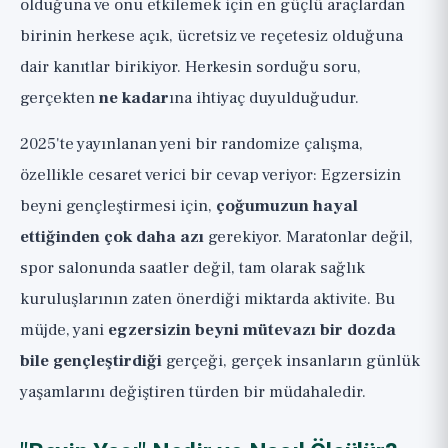
olduğuna ve onu etkilemek için en güçlü araçlardan
Çalışma 2: Aerobik Zindelik ve Beyin Yaşı
birinin herkese açık, ücretsiz ve reçetesiz olduğuna
Arasındaki Bağlantı
dair kanıtlar birikiyor. Herkesin sorduğu soru,
Çalışma 3: Egzersiz ve Biliş Üzerine Biriken
gerçekten
ne kadar
ına ihtiyaç duyulduğudur.
Kanıtlar
Peki Ya Daha Yaşlı İnsanlar?
2025'te yayınlanan yeni bir randomize çalışma,
Peki Maraton Koşmaya Başlamalı mıyız?
özellikle cesaret verici bir cevap veriyor: Egzersizin
beyni gençleştirmesi için,
çoğumuzun hayal
Çalışmadan Çıkarılacaklar
ettiğinden çok daha azı
gerekiyor. Maratonlar değil,
Geniş Perspektif
spor salonunda saatler değil, tam olarak sağlık
kuruluşlarının zaten önerdiği miktarda aktivite. Bu
müjde, yani
egzersizin beyni mütevazı bir dozda
bile gençleştirdiği
gerçeği, gerçek insanların günlük
yaşamlarını değiştiren türden bir müdahaledir.