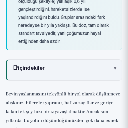
ölçüldüğü şekliyle) yaklaşık 0,6 yıl
gençleştirdiğini, hareketsizlerde ise
yaşlandırdığını buldu. Gruplar arasındaki fark
neredeyse bir yıla yaklaştı. Bu doz, tam olarak
standart tavsiyedir, yani çoğumuzun hayal
ettiğinden daha azdır.
📑
içindekiler
▾
"Beyin Yaşı" Nedir ve Nasıl Ölçülür?
Egzersiz ve Beyin Arasındaki Bağlantı:
Beyin yaşlanmasını tek yönlü bir yol olarak düşünmeye
Hala Şaşırtan Bir Mekanizma
alışkınız: hücreler yıpranır, hafıza zayıflar ve geriye
Mevcut Kanıtlar
kalan tek şey hızı biraz yavaşlatmaktır. Ancak son
Çalışma 1: 2025'ten Beyin Yaşı Üzerine 12 Aylık
yıllarda, bu yolun düşündüğümüzden çok daha esnek
Randomize Deney