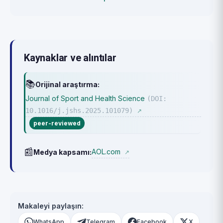
Kaynaklar ve alıntılar
📚
Orijinal araştırma:
Journal of Sport and Health Science
(DOI:
10.1016/j.jshs.2025.101079)
↗
peer-reviewed
📰
AOL.com
Medya kapsamı:
↗
Makaleyi paylaşın:
WhatsApp
Telegram
Facebook
X