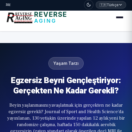
דלג לתוכן הראשי
🧬
🇹🇷
Türkçe
REVERSE
AGING
Yaşam Tarzı
Egzersiz Beyni Gençleştiriyor:
Gerçekten Ne Kadar Gerekli?
Beyin yaşlanmasını yavaşlatmak için gerçekten ne kadar
egzersiz gerekli? Journal of Sport and Health Science'da
yayınlanan, 130 yetişkin üzerinde yapılan 12 aylık yeni bir
randomize çalışma, haftada 150 dakikalık aerobik
egzersizin (zaten standart olarak önerilen doz) MRI ile