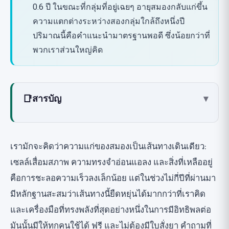
0.6 ปี ในขณะที่กลุ่มที่อยู่เฉยๆ อายุสมองกลับแก่ขึ้น
ความแตกต่างระหว่างสองกลุ่มใกล้ถึงหนึ่งปี
ปริมาณนี้คือคำแนะนำมาตรฐานพอดี ซึ่งน้อยกว่าที่
พวกเราส่วนใหญ่คิด
📑
สารบัญ
▾
"อายุสมอง" คืออะไรและวัดกันอย่างไร?
ความเชื่อมโยงระหว่างการออกกำลังกายกับ
เรามักจะคิดว่าความแก่ของสมองเป็นเส้นทางเดินเดียว:
สมอง: กลไกที่ยังคงน่าประหลาดใจ
เซลล์เสื่อมสภาพ ความทรงจำอ่อนแอลง และสิ่งที่เหลืออยู่
หลักฐานในปัจจุบัน
คือการชะลอความเร็วลงเล็กน้อย แต่ในช่วงไม่กี่ปีที่ผ่านมา
งานวิจัยที่ 1: การทดลองแบบสุ่ม 12 เดือนเกี่ยวกับอายุ
มีหลักฐานสะสมว่าเส้นทางนี้ยืดหยุ่นได้มากกว่าที่เราคิด
สมองจากปี 2025
และเครื่องมือที่ทรงพลังที่สุดอย่างหนึ่งในการมีอิทธิพลต่อ
งานวิจัยที่ 2: ความเชื่อมโยงระหว่างสมรรถภาพแบบ
มันนั้นมีให้ทุกคนใช้ได้ ฟรี และไม่ต้องมีใบสั่งยา คำถามที่