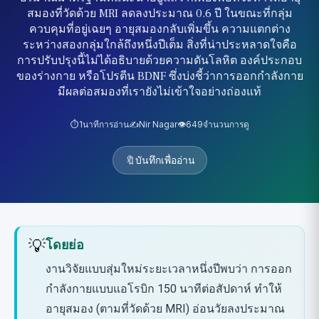
สมองที่วัดด้วย MRI ลดลงประมาณ 0.6 ปี ในขณะที่กลุ่ม
ควบคุมที่อยู่เฉยๆ อายุสมองกลับเพิ่มขึ้น ความแตกต่าง
ระหว่างสองกลุ่มใกล้ถึงหนึ่งปีเต็ม สิ่งที่น่าประหลาดใจคือ
การปรับปรุงนี้ไม่ได้อธิบายด้วยความดันโลหิต องค์ประกอบ
ของร่างกาย หรือโปรตีน BDNF ซึ่งบ่งชี้ว่าการออกกำลังกาย
มีผลต่อสมองที่เรายังไม่เข้าใจอย่างถ่องแท้
⏱️
1
นาทีการอ่าน
✍️
Nir Nagar
👁️
649
จำนวนการดู
🔖
บันทึกเพื่ออ่าน
💡
โดยย่อ
งานวิจัยแบบสุ่มใหม่ระยะเวลาหนึ่งปีพบว่า การออก
กำลังกายแบบแอโรบิก 150 นาทีต่อสัปดาห์ ทำให้
อายุสมอง (ตามที่วัดด้วย MRI) อ่อนวัยลงประมาณ