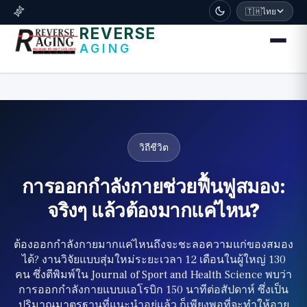
דלג לתוכן הראשי
🧬
🇹🇭
ไทย
REVERSE
AGING
วิถีชีวิต
การออกกำลังกายช่วยฟื้นฟูสมอง:
จริงๆ แล้วต้องมากแค่ไหน?
ต้องออกกำลังกายมากแค่ไหนถึงจะชะลอความแก่ของสมอง
ได้? งานวิจัยแบบสุ่มใหม่ระยะเวลา 12 เดือนในผู้ใหญ่ 130
คน ซึ่งตีพิมพ์ใน Journal of Sport and Health Science พบว่า
การออกกำลังกายแบบแอโรบิก 150 นาทีต่อสัปดาห์ ซึ่งเป็น
ปริมาณมาตรฐานที่แนะนำอยู่แล้ว ก็เพียงพอที่จะทำให้อายุ