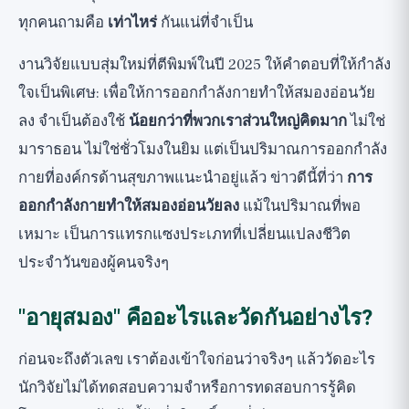
แอโรบิกกับอายุสมอง
ทุกคนถามคือ
เท่าไหร่
กันแน่ที่จำเป็น
งานวิจัยที่ 3: หลักฐานสะสมเกี่ยวกับการออกกำลัง
กายและการรู้คิด
งานวิจัยแบบสุ่มใหม่ที่ตีพิมพ์ในปี 2025 ให้คำตอบที่ให้กำลัง
แล้วคนที่อายุมากกว่าล่ะ?
ใจเป็นพิเศษ: เพื่อให้การออกกำลังกายทำให้สมองอ่อนวัย
แล้วควรเริ่มวิ่งมาราธอนไหม?
ลง จำเป็นต้องใช้
น้อยกว่าที่พวกเราส่วนใหญ่คิดมาก
ไม่ใช่
มาราธอน ไม่ใช่ชั่วโมงในยิม แต่เป็นปริมาณการออกกำลัง
สิ่งที่ควรนำไปใช้จากงานวิจัย
กายที่องค์กรด้านสุขภาพแนะนำอยู่แล้ว ข่าวดีนี้ที่ว่า
การ
มุมมองที่กว้างขึ้น
ออกกำลังกายทำให้สมองอ่อนวัยลง
แม้ในปริมาณที่พอ
เหมาะ เป็นการแทรกแซงประเภทที่เปลี่ยนแปลงชีวิต
ประจำวันของผู้คนจริงๆ
"อายุสมอง" คืออะไรและวัดกันอย่างไร?
ก่อนจะถึงตัวเลข เราต้องเข้าใจก่อนว่าจริงๆ แล้ววัดอะไร
นักวิจัยไม่ได้ทดสอบความจำหรือการทดสอบการรู้คิด