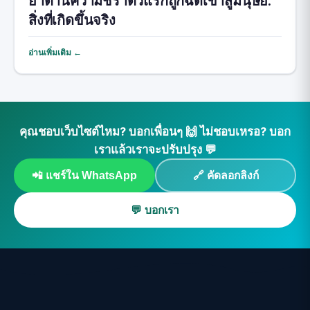
ยาต้านความชราตัวแรกถูกฉีดเข้าสู่มนุษย์:
สิ่งที่เกิดขึ้นจริง
อ่านเพิ่มเติม ←
คุณชอบเว็บไซต์ไหม? บอกเพื่อนๆ 🙌 ไม่ชอบเหรอ? บอก
เราแล้วเราจะปรับปรุง 💬
📲 แชร์ใน WhatsApp
🔗 คัดลอกลิงก์
💬 บอกเรา