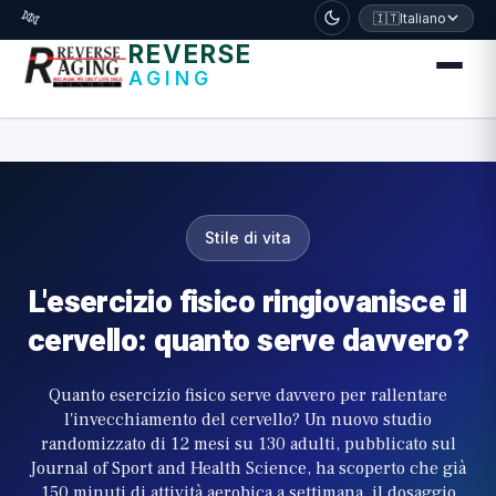
דלג לתוכן הראשי
🧬
🇮🇹
Italiano
REVERSE
AGING
Stile di vita
L'esercizio fisico ringiovanisce il
cervello: quanto serve davvero?
Quanto esercizio fisico serve davvero per rallentare
l'invecchiamento del cervello? Un nuovo studio
randomizzato di 12 mesi su 130 adulti, pubblicato sul
Journal of Sport and Health Science, ha scoperto che già
150 minuti di attività aerobica a settimana, il dosaggio