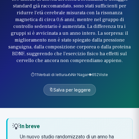
standard già raccomandato, sono stati sufficienti per
ridurre l'età cerebrale misurata con la risonanza
magnetica di circa 0,6 anni, mentre nel gruppo di
controllo sedentario è aumentata. La differenza tra i
gruppi si è avvicinata a un anno intero. La sorpresa: il
miglioramento non è stato spiegato dalla pressione
sanguigna, dalla composizione corporea o dalla proteina
BDNF, suggerendo che l'esercizio fisico ha effetti sul
cervello che ancora non comprendiamo appieno.
⏱️
11
Verbali di lettura
✍️
Nir Nagar
👁️
652
Viste
🔖
Salva per leggere
💡
In breve
Un nuovo studio randomizzato di un anno ha