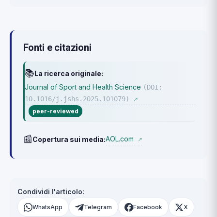
Fonti e citazioni
📚
La ricerca originale:
Journal of Sport and Health Science
(DOI:
10.1016/j.jshs.2025.101079)
↗
peer-reviewed
📰
AOL.com
Copertura sui media:
↗
Condividi l'articolo:
WhatsApp
Telegram
Facebook
X