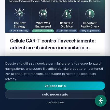
Cellule CAR-T contro l'invecchiamento:
addestrare il sistema immunitario a
eliminare le cellule zombie
Leggi di più ←
Questo sito utilizza i cookie per migliorare la tua esperienza di
navigazione, analizzare il traffico del sito e adattare i contenuti.
Per ulteriori informazioni, consultare la nostra politica sulla
privacy.
Va bene tutto
Vi è piaciuto il sito? Ditelo agli amici 🙌 Non vi è
piaciuto? Ditecelo e miglioreremo 💬
solo necessario
📲 Condividi su WhatsApp
🔗 Copia il link
definizioni