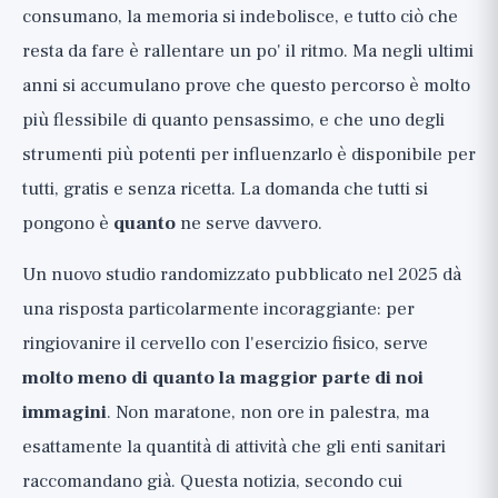
Le prove attuali
consumano, la memoria si indebolisce, e tutto ciò che
Studio 1: Sperimentazione randomizzata di 12
resta da fare è rallentare un po' il ritmo. Ma negli ultimi
mesi sull'età cerebrale del 2025
anni si accumulano prove che questo percorso è molto
Studio 2: Il legame tra forma aerobica ed età
più flessibile di quanto pensassimo, e che uno degli
cerebrale
strumenti più potenti per influenzarlo è disponibile per
Studio 3: Prove cumulative su esercizio e
tutti, gratis e senza ricetta. La domanda che tutti si
cognizione
pongono è
quanto
ne serve davvero.
E per le persone più anziane?
Quindi, dovremmo iniziare a correre
Un nuovo studio randomizzato pubblicato nel 2025 dà
maratone?
una risposta particolarmente incoraggiante: per
Cosa portare a casa dallo studio
ringiovanire il cervello con l'esercizio fisico, serve
molto meno di quanto la maggior parte di noi
La prospettiva più ampia
immagini
. Non maratone, non ore in palestra, ma
esattamente la quantità di attività che gli enti sanitari
raccomandano già. Questa notizia, secondo cui