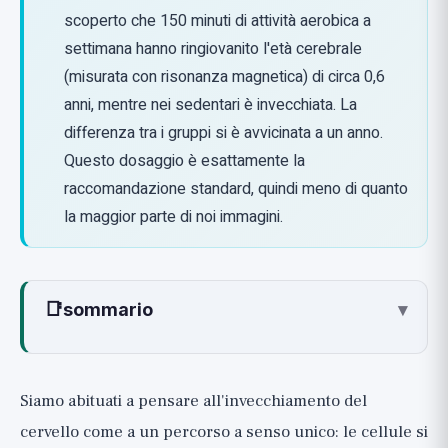
scoperto che 150 minuti di attività aerobica a
settimana hanno ringiovanito l'età cerebrale
(misurata con risonanza magnetica) di circa 0,6
anni, mentre nei sedentari è invecchiata. La
differenza tra i gruppi si è avvicinata a un anno.
Questo dosaggio è esattamente la
raccomandazione standard, quindi meno di quanto
la maggior parte di noi immagini.
📑
sommario
▾
Cos'è "l'età cerebrale" e come si misura?
Il legame tra esercizio e cervello: un
Siamo abituati a pensare all'invecchiamento del
meccanismo che ancora sorprende
cervello come a un percorso a senso unico: le cellule si