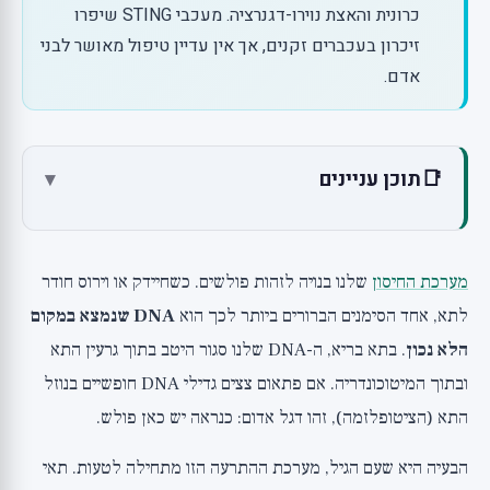
כרונית והאצת נוירו-דגנרציה. מעכבי STING שיפרו
זיכרון בעכברים זקנים, אך אין עדיין טיפול מאושר לבני
אדם.
📑
תוכן עניינים
▾
מה זה מסלול cGAS-STING?
הקשר להזדקנות: כשהמיטוכונדריה מדליפה DNA
מערכת החיסון
שלנו בנויה לזהות פולשים. כשחיידק או וירוס חודר
הראיות הנוכחיות
לתא, אחד הסימנים הברורים ביותר לכך הוא
DNA שנמצא במקום
מחקר 1: cGAS-STING מניע הזדקנות מוחית, Nature
הלא נכון
. בתא בריא, ה-DNA שלנו סגור היטב בתוך גרעין התא
2023
ובתוך המיטוכונדריה. אם פתאום צצים גדילי DNA חופשיים בנוזל
מחקר 2: עיכוב STING שיפר תפקוד בעכברים זקנים
התא (הציטופלזמה), זהו דגל אדום: כנראה יש כאן פולש.
מחקר 3: הקשר למחלות נוירו-דגנרטיביות
הבעיה היא שעם הגיל, מערכת ההתרעה הזו מתחילה לטעות. תאי
מחקר 4: הסקירה החדשה, 2026