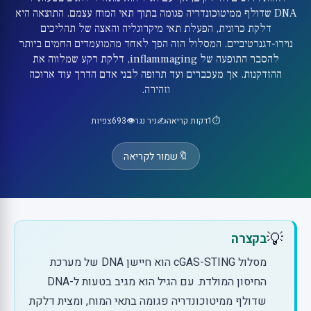
DNA שדולף ממיטוכונדריה פגומה בתוך תאי המוח עצמם. התוצאה היא
דלקת כרונית, הפעלת תאי מיקרוגליה והאצה של תהליכים
נוירו-דגנרטיביים. המסלול הזה הפך לאחד מהמועמדים החמים ביותר
להסבר התופעה של inflammaging, דלקת רקע שמלווה את
ההזדקנות. אך מעכברים ועד תרופה לבני אדם הדרך עוד ארוכה
וזהירה.
⏱️
1
דקות קריאה
✍️
ניר נגר
👁️
693
צפיות
🔖
שמור לקריאה
💡
בקצרה
מסלול cGAS-STING הוא חיישן DNA של מערכת
החיסון המולדת. עם הגיל הוא מגיב בטעות ל-DNA
שדולף ממיטוכונדריה פגומה בתאי המוח, ומצית דלקת