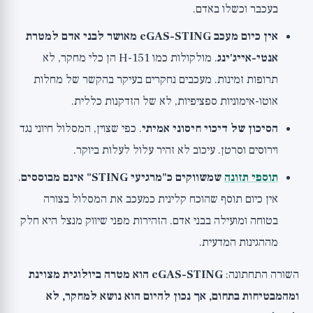
בעכבר וכשלו באדם.
אין כיום מעכב cGAS-STING מאושר לבני אדם למטרת
אנטי-אייג'ינג
. מולקולות כמו H-151 הן כלי מחקר, לא
תרופות זמינות. מעכבים נחקרים בעיקר בהקשר של מחלות
אוטו-אימוניות ספציפיות, לא של הזדקנות כללית.
הסיכון של דיכוי חיסוני אמיתי
. כפי שצוין, המסלול חיוני נגד
וירוסים וסרטן. עיכוב לא זהיר עלול לעלות ביוקר.
תוספי תזונה
שמשווקים כ"מרגיעי STING" אינם מבוססים
.
אין כיום תוסף שהוכח קלינית כמעכב את המסלול בצורה
בטוחה ומועילה בבני אדם. הזהירות מפני שיווק מנצל היא חלק
מההגינות המדעית.
השורה התחתונה:
cGAS-STING הוא מטרה ביולוגית מצוינת
ומהמבטיחות בתחום, אך נכון להיום הוא נושא למחקר, לא