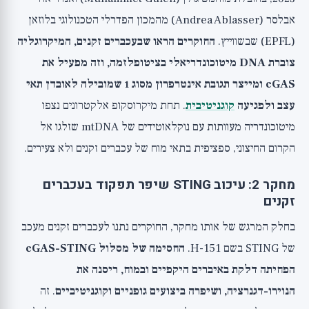
אבלסר (Andrea Ablasser) מהמכון הפדרלי הטכנולוגי בלוזאן
(EPFL) שבשווייץ.
החוקרים הראו שבעכברים זקנים, המיקרוגליה
צוברת DNA מיטוכונדריאלי בציטופלזמה, וזה מפעיל את
cGAS ומייצר תגובת אינטרפרון מסוג 1 שמובילה לאובדן תאי
עצב ולפגיעה
קוגניטיבית
. תחת מיקרוסקופ אלקטרונים נצפו
מיטוכונדריה מעוותות עם נוקלאוטידים של mtDNA שזלגו אל
הקרום החיצוני, ספציפית בתאי מוח של עכברים זקנים ולא צעירים.
מחקר 2: עיכוב STING שיפר תפקוד בעכברים
זקנים
בחלק המרגש של אותו מחקר, החוקרים נתנו לעכברים זקנים מעכב
של STING בשם H-151.
החסימה של מסלול cGAS-STING
הפחיתה דלקת באיברים היקפיים ובמוח, ריסנה את
הנוירו-דגנרציה, ושיפרה ביצועים גופניים וקוגניטיביים
. זה