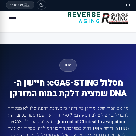
🧬
🇮🇱
עברית
REVERSE
AGING
מוח
מסלול cGAS-STING: חיישן ה-
DNA שמצית דלקת במוח המזדקן
מה אם המוח שלנו מזדקן בין היתר כי מערכת ההגנה שלו לא מצליחה
להבדיל בין פולש לבין נזק עצמי? סקירה חדשה שפורסמה בכתב העת
Journal of Clinical Investigation מתמקדת במסלול cGAS-
STING, חיישן DNA עתיק במערכת החיסון המולדת. במקור הוא נועד
לזהות וירוסים וחיידקים, אך עם הגיל הוא מתחיל להגיב בטעות ל-