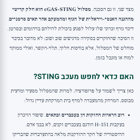
מצד שני, זו גם הסכנה.
מסלול cGAS-STING הוא חלק קריטי
מההגנה האנטי-ויראלית של הגוף ומהמעקב אחר תאים סרטניים
.
דיכוי גורף וכרוני שלו עלול לפגוע ביכולת להילחם בזיהומים ובסרטן.
זו הסיבה שהחוקרים בסקירה מדגישים שוב ושוב: לא מדובר בכיבוי
מוחלט של המסלול, אלא בוויסות חלקי, תלוי-הקשר, ואולי ממוקד
למוח או מוגבל בזמן.
האם כדאי לחפש מעכב STING?
כאן צריך לשמור על פרופורציה. למרות שהמסלול מסעיר ומדעית
מבוסס, המרחק מהמעבדה למדף בית המרקחת עדיין גדול:
רוב הראיות החזקות הן בעכברים ובתאים
. שיפור הזיכרון
בעקבות H-151 הודגם בעכברים זקנים, לא בבני אדם.
ההיסטוריה של חקר ההזדקנות מלאה בהתערבויות שהבריקו