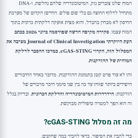
המוח שלנו צוברים נזק, המיטוכונדריה שלהם נחלשת, ו-DNA
מה עם המערכת החיסונית בכל הגוף?
מתחיל לדלוף החוצה גם בלי שום פולש. החיישן הקדום של מערכת
האם כדאי לחפש מעכב STING?
החיסון לא מבחין בהבדל, והוא מצית אזעקה דלקתית כרונית בתוך
מה כן לקחת מהמחקר?
המוח עצמו.
סקירה מקיפה חדשה שפורסמה ביוני 2026 בכתב
הפרספקטיבה הרחבה
העת היוקרתי Journal of Clinical Investigation מציבה את
המסלול הזה, הקרוי cGAS-STING, במרכז ההסבר לדלקת
המוחית של ההזדקנות
.
זהו לא עוד פרט קטן בתמונת ההזדקנות. מדובר באחד החיבורים
הישירים ביותר שזוהו עד כה בין שני סימני היכר מרכזיים של
הזדקנות:
הידרדרות המיטוכונדריה והדלקת הכרונית
. ובדיוק בגלל
זה הוא הפך למטרה טיפולית מבוקשת.
מה זה מסלול cGAS-STING?
כדי להבין את הסיפור, כדאי להכיר כמה שחקנים: