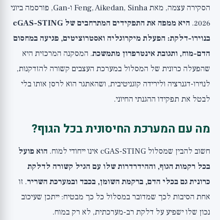
הסקירה עצמה, מאת Feng, Aikedan, Sinha ו-Gan, פורסמה ביוני
2026.
היא ממפה את התפקידים המתרחבים של cGAS-STING
בנוירו-דלקת: הפעלת מיקרוגליה ואסטרוציטים, פגיעה במחסום
הדם-מוח, ותגובת אינטרפרון מתמשכת
. המסקנה המרכזית היא
שהפעלה כרונית של המסלול במערכת העצבים קשורה להזדקנות,
לנוירו-דגנרציה ולירידה קוגניטיבית, ושהאתגר הוא לרסן אותו בלי
לבטל את תפקידו ההגנתי החיוני.
מה עם המערכת החיסונית בכל הגוף?
חשוב להבין שמסלול cGAS-STING אינו ייחודי למוח.
הוא פועל
בכל רקמות הגוף, וההידרדרות שלו עם הגיל קשורה לדלקת
כרונית גם בכלי הדם, ברקמת השומן, בכבד ובמערכת השריר
. זו
אחת הסיבות לכך שמדובר במסלול כל כך מבטיח: ייתכן שעיכוב
נכון שלו ישפיע על דלקת רב-מערכתית, לא רק במוח.