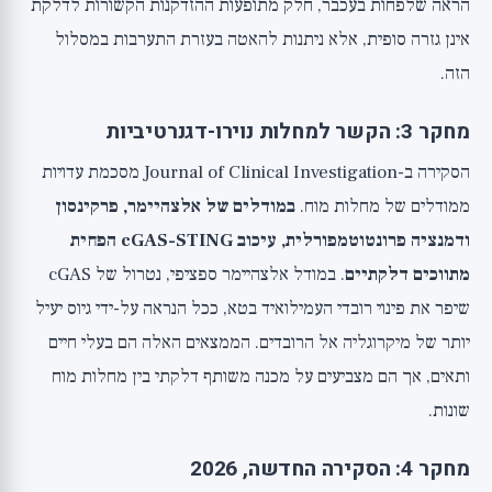
הראה שלפחות בעכבר, חלק מתופעות ההזדקנות הקשורות לדלקת
אינן גזרה סופית, אלא ניתנות להאטה בעזרת התערבות במסלול
הזה.
מחקר 3: הקשר למחלות נוירו-דגנרטיביות
הסקירה ב-Journal of Clinical Investigation מסכמת עדויות
ממודלים של מחלות מוח.
במודלים של אלצהיימר, פרקינסון
ודמנציה פרונטוטמפורלית, עיכוב cGAS-STING הפחית
מתווכים דלקתיים
. במודל אלצהיימר ספציפי, נטרול של cGAS
שיפר את פינוי רובדי העמילואיד בטא, ככל הנראה על-ידי גיוס יעיל
יותר של מיקרוגליה אל הרובדים. הממצאים האלה הם בעלי חיים
ותאים, אך הם מצביעים על מכנה משותף דלקתי בין מחלות מוח
שונות.
מחקר 4: הסקירה החדשה, 2026