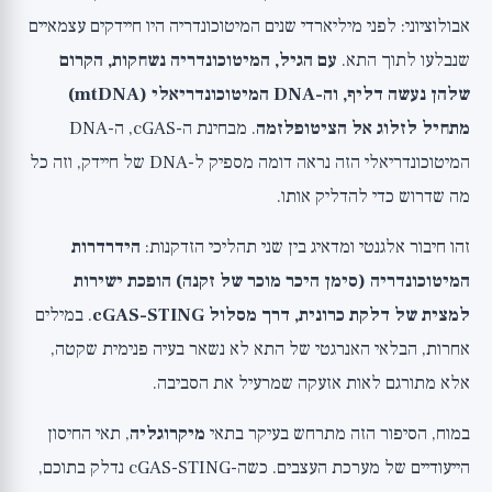
אבולוציוני: לפני מיליארדי שנים המיטוכונדריה היו חיידקים עצמאיים
שנבלעו לתוך התא.
עם הגיל, המיטוכונדריה נשחקות, הקרום
שלהן נעשה דליף, וה-DNA המיטוכונדריאלי (mtDNA)
מתחיל לזלוג אל הציטופלזמה
. מבחינת ה-cGAS, ה-DNA
המיטוכונדריאלי הזה נראה דומה מספיק ל-DNA של חיידק, וזה כל
מה שדרוש כדי להדליק אותו.
זהו חיבור אלגנטי ומדאיג בין שני תהליכי הזדקנות:
הידרדרות
המיטוכונדריה (סימן היכר מוכר של זקנה) הופכת ישירות
למצית של דלקת כרונית, דרך מסלול cGAS-STING
. במילים
אחרות, הבלאי האנרגטי של התא לא נשאר בעיה פנימית שקטה,
אלא מתורגם לאות אזעקה שמרעיל את הסביבה.
במוח, הסיפור הזה מתרחש בעיקר בתאי
מיקרוגליה
, תאי החיסון
הייעודיים של מערכת העצבים. כשה-cGAS-STING נדלק בתוכם,