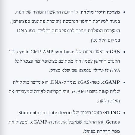
מערכת חיסון מולדת
: קו ההגנה הראשון והמהיר של הגוף.
בניגוד למערכת החיסון הנרכשת (הזוכרת פתוגנים ספציפיים),
המערכת המולדת מגיבה לסימני סכנה כלליים, כמו DNA
במקום הלא נכון.
cGAS
: ראשי תיבות של cyclic GMP-AMP synthase. זהו
האנזים החיישן עצמו. הוא מסתובב בציטופלזמה ו
נצמד לכל
DNA דו-גדילי
שנמצא שם שלא בצדק.
cGAMP
: כשה-cGAS נצמד ל-DNA, הוא מייצר מולקולת
שליח קטנה בשם cGAMP. זוהי הקריאה לעזרה שמעבירה את
האות הלאה.
STING
: ראשי תיבות של Stimulator of Interferon
Genes. זהו החלבון שמקבל את אות ה-cGAMP, ומפעיל את
מפל הדלקת בפועל.