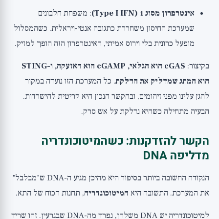
אינטרפרון מסוג 1 (Type I IFN)
: משפחת חלבונים
שמערכת החיסון משחררת כתגובה אנטי-ויראלית. כשהמסלול
מופעל כרונית בלי וירוס אמיתי, האינטרפרון הזה הופך למזיק.
בקיצור:
cGAS הוא הגלאי, cGAMP הוא האזעקה, ו-STING
הוא המתג שמדליק את הדלקת
. כל המערכת הזו נועדה במקור
להגן עלינו מפני זיהומים, ובהקשר הנכון היא קריטית להישרדות.
הבעיה מתחילה כשהיא נדלקת על אש סרק.
הקשר להזדקנות: כשהמיטוכונדריה
מדליפה DNA
הנקודה החשובה ביותר בסיפור היא מהיכן מגיע ה-DNA ש"מבלבל"
את המערכת. התשובה היא
המיטוכונדריה
, תחנות הכוח של התא.
למיטוכונדריה יש DNA משלהן, נפרד מה-DNA שבגרעין. זהו שריד