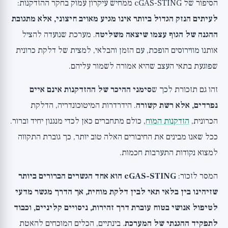
הסיפור של cGAS-STING ממחיש עיקרון עמוק בחקר ההזדקנות:
לעיתים הנזק הגדול ביותר אינו מגיע מאויב חיצוני, אלא מתגובת
ההגנה של הגוף עצמו שיצאה משליטה
. מערכת שנועדה להציל
אותנו מווירוסים הופכת, עם הזמן והבלאי, למצית של דלקת כרונית
שפוגעת בתאי העצב שהיא אמורה לשמור עליהם.
זהו גם תזכורת לכך ש
סימני ההיכר של ההזדקנות אינם איים
נפרדים, אלא רשת קשורה
. הידרדרות המיטוכונדריה, הדלקת
הכרונית,
הזדקנות המוח
, כולם מתחברים כאן לכדי מנגנון יחיד וברור.
ככל שאנו מבינים את החיבורים האלה טוב יותר, כך גוברת התקווה
למצוא נקודות התערבות חכמות.
המסר לזכור:
cGAS-STING הוא אחד הגשרים הברורים ביותר
שזיהינו בין בלאי תאי לבין דלקת מוחית, אך הדרך מגשר מדעי
לטיפול אנושי בטוח עוברת דרך זהירות, ניסויים קליניים, וכבוד
לתפקיד ההגנתי של המערכת
. בינתיים, הכלים המוכחים להאטת