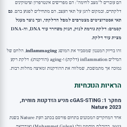
הם עוברים ל"מצב לחימה": הם מפרישים אינטרפרון וציטוקינים
דלקתיים, ובמקום להגן על תאי העצב, הם מתחילים לפגוע בהם.
גם
תאי אסטרוציטים מצטרפים למפל הדלקתי, וכך נוצר מעגל
קסמים: דלקת גורמת לנזק, הנזק משחרר עוד DNA, וה-DNA
מצית עוד דלקת
.
זהו בדיוק המנגנון שמסביר את המושג
inflammaging
, הלחם של
המילים inflammation (דלקת) ו-aging (הזדקנות): דלקת רקע
נמוכה אך מתמשכת, שמלווה את ההזדקנות ומאיצה מחלות רבות.
הראיות הנוכחיות
מחקר 1: cGAS-STING מניע הזדקנות מוחית,
Nature 2023
אחד המחקרים המכוננים בתחום פורסם בכתב העת Nature בשנת
2023, בהובלת מוחמט גולן (Muhammet Gulen) ואנדריאה