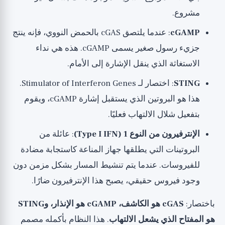
مشروع.
cGAMP
: عندما يلتصق cGAS بالحمض النووي، فإنه ينتج
جزيء رسول صغير يسمى cGAMP. هذه هي نداء
الاستغاثة الذي ينقل الإشارة إلى الأمام.
STING
: اختصار لـ Stimulator of Interferon Genes.
هذا هو البروتين الذي يستقبل إشارة cGAMP، ويقوم
بتفعيل شلال الالتهاب فعليًا.
الإنترفيرون من النوع 1 (Type I IFN)
: عائلة من
البروتينات التي يطلقها جهاز المناعة كاستجابة مضادة
للفيروسات. عندما يتم تنشيط المسار بشكل مزمن دون
وجود فيروس حقيقي، يصبح هذا الإنترفيرون ضارًا.
باختصار:
cGAS هو الكاشف، cGAMP هو الإنذار، وSTING
هو المفتاح الذي يشعل الالتهاب
. هذا النظام بأكمله مصمم