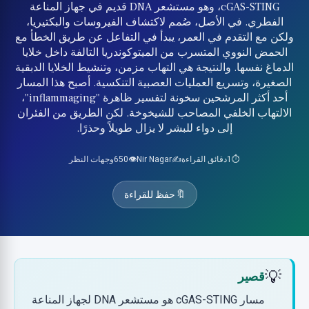
cGAS-STING، وهو مستشعر DNA قديم في جهاز المناعة
الفطري. في الأصل، صُمم لاكتشاف الفيروسات والبكتيريا،
ولكن مع التقدم في العمر، يبدأ في التفاعل عن طريق الخطأ مع
الحمض النووي المتسرب من الميتوكوندريا التالفة داخل خلايا
الدماغ نفسها. والنتيجة هي التهاب مزمن، وتنشيط الخلايا الدبقية
الصغيرة، وتسريع العمليات العصبية التنكسية. أصبح هذا المسار
أحد أكثر المرشحين سخونة لتفسير ظاهرة "inflammaging"،
الالتهاب الخلفي المصاحب للشيخوخة. لكن الطريق من الفئران
إلى دواء للبشر لا يزال طويلاً وحذرًا.
⏱️
1
دقائق القراءة
✍️
Nir Nagar
👁️
650
وجهات النظر
🔖
حفظ للقراءة
💡
قصير
مسار cGAS-STING هو مستشعر DNA لجهاز المناعة