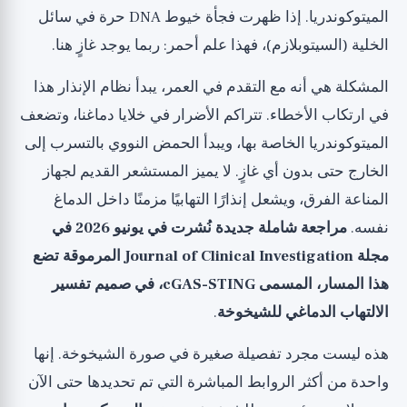
2023
الميتوكوندريا. إذا ظهرت فجأة خيوط DNA حرة في سائل
الدراسة 2: تثبيط STING حسن الوظيفة لدى الفئران
الخلية (السيتوبلازم)، فهذا علم أحمر: ربما يوجد غازٍ هنا.
المسنة
الدراسة 3: الارتباط بالأمراض العصبية التنكسية
المشكلة هي أنه مع التقدم في العمر، يبدأ نظام الإنذار هذا
الدراسة 4: المراجعة الجديدة، 2026
في ارتكاب الأخطاء. تتراكم الأضرار في خلايا دماغنا، وتضعف
ماذا عن الجهاز المناعي في جميع أنحاء الجسم؟
الميتوكوندريا الخاصة بها، ويبدأ الحمض النووي بالتسرب إلى
الخارج حتى بدون أي غازٍ. لا يميز المستشعر القديم لجهاز
هل يستحق البحث عن مثبط STING؟
المناعة الفرق، ويشعل إنذارًا التهابيًا مزمنًا داخل الدماغ
ماذا نأخذ من البحث؟
نفسه.
مراجعة شاملة جديدة نُشرت في يونيو 2026 في
المنظور الأوسع
مجلة Journal of Clinical Investigation المرموقة تضع
هذا المسار، المسمى cGAS-STING، في صميم تفسير
الالتهاب الدماغي للشيخوخة
.
هذه ليست مجرد تفصيلة صغيرة في صورة الشيخوخة. إنها
واحدة من أكثر الروابط المباشرة التي تم تحديدها حتى الآن