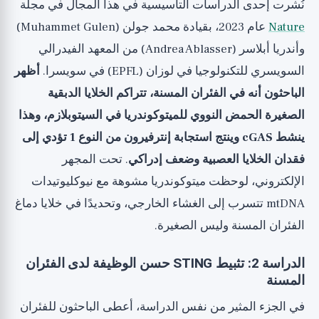
نُشرت إحدى الدراسات التأسيسية في هذا المجال في مجلة
Nature
عام 2023، بقيادة محمد جولن (Muhammet Gulen)
وأندريا أبلاسر (Andrea Ablasser) من المعهد الفيدرالي
السويسري للتكنولوجيا في لوزان (EPFL) في سويسرا.
أظهر
الباحثون أنه في الفئران المسنة، تتراكم الخلايا الدبقية
الصغيرة الحمض النووي للميتوكوندريا في السيتوبلازم، وهذا
ينشط cGAS وينتج استجابة إنترفيرون من النوع 1 تؤدي إلى
فقدان الخلايا العصبية وضعف إدراكي
. تحت المجهر
الإلكتروني، لوحظت ميتوكوندريا مشوهة مع نيوكليوتيدات
mtDNA تتسرب إلى الغشاء الخارجي، وتحديدًا في خلايا دماغ
الفئران المسنة وليس الصغيرة.
الدراسة 2: تثبيط STING حسن الوظيفة لدى الفئران
المسنة
في الجزء المثير من نفس الدراسة، أعطى الباحثون للفئران