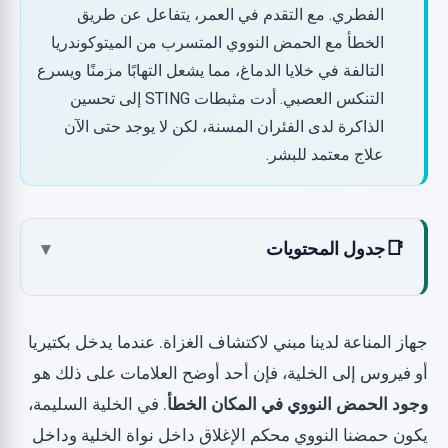
الفطري. مع التقدم في العمر، يتفاعل عن طريق
الخطأ مع الحمض النووي المتسرب من الميتوكوندريا
التالفة في خلايا الدماغ، مما يشعل التهابًا مزمنًا ويسرع
التنكس العصبي. أدت مثبطات STING إلى تحسين
الذاكرة لدى الفئران المسنة، لكن لا يوجد حتى الآن
علاج معتمد للبشر.
📑
جدول المحتويات
▾
ما هو مسار cGAS-STING؟
الارتباط بالشيخوخة: عندما تسرب الميتوكوندريا
جهاز المناعة لدينا مبني لاكتشاف الغزاة. عندما يدخل بكتيريا
الحمض النووي
أو فيروس إلى الخلية، فإن أحد أوضح العلامات على ذلك هو
الأدلة الحالية
وجود الحمض النووي في المكان الخطأ
. في الخلية السليمة،
الدراسة 1: cGAS-STING يدفع شيخوخة الدماغ، Nature
يكون حمضنا النووي محكم الإغلاق داخل نواة الخلية وداخل