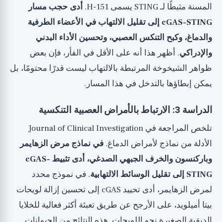
المسنة مثبطًا لـ STING يسمى H-151.
أدى حجب مسار
cGAS-STING إلى تقليل الالتهاب في الأعضاء الطرفية
والدماغ، وكبح التنكس العصبي، وتحسين الأداء البدني
والإدراكي
. أظهر هذا أنه على الأقل في الفأر، فإن بعض
ظواهر الشيخوخة المرتبطة بالالتهاب ليست قدرًا محتومًا، بل
يمكن إبطاؤها بالتدخل في هذا المسار.
الدراسة 3: الارتباط بالأمراض العصبية التنكسية
تلخص المراجعة في Journal of Clinical Investigation
الأدلة من نماذج لأمراض الدماغ.
في نماذج مرض الزهايمر
وباركنسون والخرف الجبهي الصدغي، أدى تثبيط cGAS-
STING إلى تقليل الوسائط الالتهابية
. في نموذج محدد
لمرض الزهايمر، أدى تحييد cGAS إلى تحسين إزالة لويحات
بيتا أميلويد، على الأرجح عن طريق تعبئة أكثر فعالية للخلايا
الدبقية الصغيرة نحو اللويحات. هذه النتائج من الحيوانات