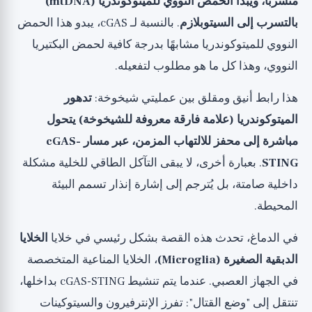
متسربًا، ويبدأ الحمض النووي للميتوكوندريا (mtDNA)
بالتسرب إلى السيتوبلازم
. بالنسبة لـ cGAS، يبدو هذا الحمض
النووي للميتوكوندريا مشابهًا بدرجة كافية لحمض البكتيريا
النووي، وهذا كل ما هو مطلوب لتفعيله.
هذا رابط أنيق ومقلق بين عمليتي شيخوخة:
تدهور
الميتوكوندريا (علامة فارقة معروفة للشيخوخة) يتحول
مباشرة إلى محفز للالتهاب المزمن، عبر مسار cGAS-
STING
. بعبارة أخرى، لا يبقى التآكل الطاقي للخلية مشكلة
داخلية صامتة، بل يُترجم إلى إشارة إنذار تسمم البيئة
المحيطة.
في الدماغ، تحدث هذه القصة بشكل رئيسي في خلايا
الخلايا
الدبقية الصغيرة (Microglia)
، الخلايا المناعية المتخصصة
في الجهاز العصبي. عندما يتم تنشيط cGAS-STING بداخلها،
تنتقل إلى "وضع القتال": تفرز الإنترفيرون والسيتوكينات