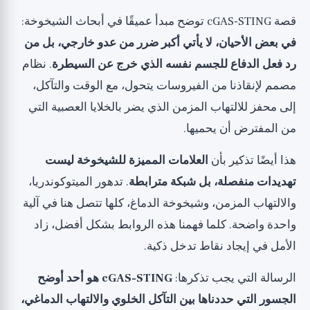
قصة cGAS-STING توضح مبدأ عميقًا في أبحاث الشيخوخة:
في بعض الأحيان، لا يأتي أكبر ضرر من عدو خارجي، بل من
رد فعل الدفاع للجسم نفسه الذي خرج عن السيطرة
. نظام
مصمم لإنقاذنا من الفيروسات يتحول، مع الوقت والتآكل،
إلى محفز للالتهاب المزمن الذي يضر بالخلايا العصبية التي
من المفترض أن يحميها.
هذا أيضًا تذكير بأن
العلامات المميزة للشيخوخة ليست
تهديدات منفصلة، بل شبكة مترابطة
. تدهور الميتوكوندريا،
والالتهاب المزمن، وشيخوخة الدماغ، كلها تتصل هنا في آلية
واحدة واضحة. كلما فهمنا هذه الروابط بشكل أفضل، زاد
الأمل في إيجاد نقاط تدخل ذكية.
الرسالة التي يجب تذكرها:
cGAS-STING هو أحد أوضح
الجسور التي حددناها بين التآكل الخلوي والالتهاب الدماغي،