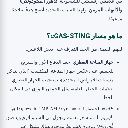
بين علامتين رئيسيتين للشيخوخة:
تدهور الميتوكوندريا
والالتهاب المزمن
. ولهذا السبب بالتحديد أصبح هدفًا علاجيًا
مرغوبًا.
ما هو مسار cGAS-STING؟
لفهم القصة، من الجيد التعرف على بعض اللاعبين:
جهاز المناعة الفطري
: خط الدفاع الأول والسريع
للجسم. على عكس جهاز المناعة المكتسب (الذي يتذكر
مسببات الأمراض المحددة)، يستجيب الجهاز الفطري
لعلامات الخطر العامة، مثل الحمض النووي في المكان
الخطأ.
cGAS
: اختصار لـ cyclic GMP-AMP synthase. هذا هو
الإنزيم المستشعر نفسه. يتجول في السيتوبلازم و
يلتصق
بأي DNA مزدوج الشريط
موجود هناك بشكل غير