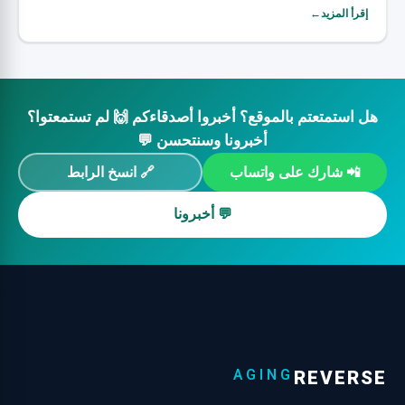
إقرأ المزيد←
هل استمتعتم بالموقع؟ أخبروا أصدقاءكم 🙌 لم تستمعتوا؟
أخبرونا وسنتحسن 💬
📲 شارك على واتساب
🔗 انسخ الرابط
💬 أخبرونا
AGING
REVERSE