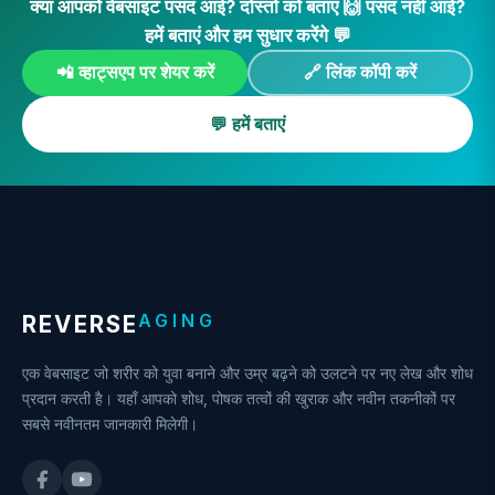
क्या आपको वेबसाइट पसंद आई? दोस्तों को बताएं 🙌 पसंद नहीं आई?
हमें बताएं और हम सुधार करेंगे 💬
📲 व्हाट्सएप पर शेयर करें
🔗 लिंक कॉपी करें
💬 हमें बताएं
AGING
REVERSE
एक वेबसाइट जो शरीर को युवा बनाने और उम्र बढ़ने को उलटने पर नए लेख और शोध
प्रदान करती है। यहाँ आपको शोध, पोषक तत्वों की खुराक और नवीन तकनीकों पर
सबसे नवीनतम जानकारी मिलेगी।