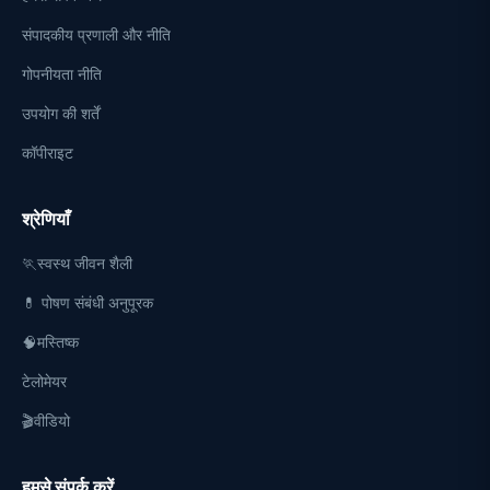
संपादकीय प्रणाली और नीति
गोपनीयता नीति
उपयोग की शर्तें
कॉपीराइट
श्रेणियाँ
🏃स्वस्थ जीवन शैली
💊 पोषण संबंधी अनुपूरक
🧠मस्तिष्क
टेलोमेयर
🎬वीडियो
हमसे संपर्क करें