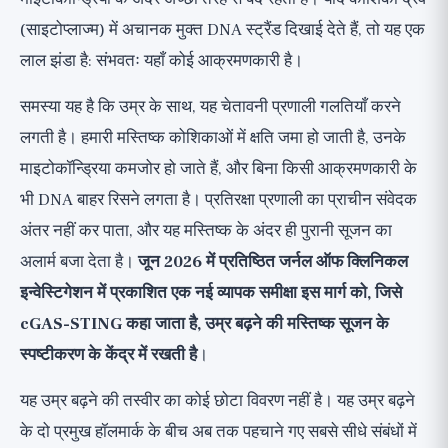
अध्ययन 2: STING अवरोध ने बूढ़े चूहों में कार्य में सुधार किया
(साइटोप्लाज्म) में अचानक मुक्त DNA स्ट्रैंड दिखाई देते हैं, तो यह एक
अध्ययन 3: न्यूरोडीजेनेरेटिव रोगों से संबंध
लाल झंडा है: संभवतः यहाँ कोई आक्रमणकारी है।
अध्ययन 4: नई समीक्षा, 2026
समस्या यह है कि उम्र के साथ, यह चेतावनी प्रणाली गलतियाँ करने
पूरे शरीर में प्रतिरक्षा प्रणाली के बारे में क्या?
लगती है। हमारी मस्तिष्क कोशिकाओं में क्षति जमा हो जाती है, उनके
क्या STING अवरोधक की तलाश करना उचित है?
माइटोकॉन्ड्रिया कमजोर हो जाते हैं, और बिना किसी आक्रमणकारी के
शोध से वास्तव में क्या लेना चाहिए?
भी DNA बाहर रिसने लगता है। प्रतिरक्षा प्रणाली का प्राचीन संवेदक
व्यापक परिप्रेक्ष्य
अंतर नहीं कर पाता, और यह मस्तिष्क के अंदर ही पुरानी सूजन का
अलार्म बजा देता है।
जून 2026 में प्रतिष्ठित जर्नल ऑफ क्लिनिकल
इन्वेस्टिगेशन में प्रकाशित एक नई व्यापक समीक्षा इस मार्ग को, जिसे
cGAS-STING कहा जाता है, उम्र बढ़ने की मस्तिष्क सूजन के
स्पष्टीकरण के केंद्र में रखती है
।
यह उम्र बढ़ने की तस्वीर का कोई छोटा विवरण नहीं है। यह उम्र बढ़ने
के दो प्रमुख हॉलमार्क के बीच अब तक पहचाने गए सबसे सीधे संबंधों में