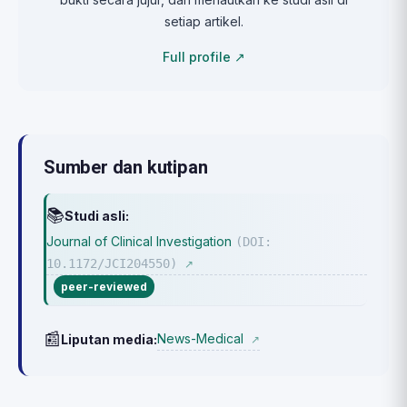
setiap artikel.
Full profile ↗
Sumber dan kutipan
📚
Studi asli:
Journal of Clinical Investigation
(DOI:
10.1172/JCI204550)
↗
peer-reviewed
📰
News-Medical
Liputan media:
↗