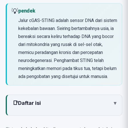
💡
pendek
Jalur cGAS-STING adalah sensor DNA dari sistem
kekebalan bawaan. Seiring bertambahnya usia, ia
bereaksi secara keliru terhadap DNA yang bocor
dari mitokondria yang rusak di sel-sel otak,
memicu peradangan kronis dan percepatan
neurodegenerasi. Penghambat STING telah
meningkatkan memori pada tikus tua, tetapi belum
ada pengobatan yang disetujui untuk manusia.
📑
Daftar isi
▾
Apa itu Jalur cGAS-STING?
Hubungan dengan Penuaan: Ketika