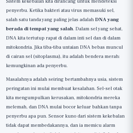
Sistem kekebalan kita dirancang untuk mendeteksi
Mitokondria Membocorkan DNA
penyerbu. Ketika bakteri atau virus memasuki sel,
Bukti Saat Ini
salah satu tanda yang paling jelas adalah
DNA yang
Penelitian 1: cGAS-STING Mendorong Penuaan
berada di tempat yang salah
. Dalam sel yang sehat,
Otak, Nature 2023
DNA kita tertutup rapat di dalam inti sel dan di dalam
Penelitian 2: Penghambatan STING
mitokondria. Jika tiba-tiba untaian DNA bebas muncul
Meningkatkan Fungsi pada Tikus Tua
di cairan sel (sitoplasma), itu adalah bendera merah:
Penelitian 3: Hubungan dengan Penyakit
kemungkinan ada penyerbu.
Neurodegeneratif
Penelitian 4: Ulasan Baru, 2026
Masalahnya adalah seiring bertambahnya usia, sistem
Bagaimana dengan Sistem Kekebalan di
peringatan ini mulai membuat kesalahan. Sel-sel otak
Seluruh Tubuh?
kita mengumpulkan kerusakan, mitokondria mereka
Haruskah Kita Mencari Penghambat
melemah, dan DNA mulai bocor keluar bahkan tanpa
STING?
penyerbu apa pun. Sensor kuno dari sistem kekebalan
Apa yang Bisa Diambil dari Penelitian Ini?
tidak dapat membedakannya, dan ia memicu alarm