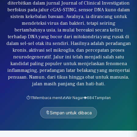
diterbitkan dalam jurnal Journal of Clinical Investigation
berfokus pada jalur cGAS-STING, sensor DNA kuno dalam
sistem kekebalan bawaan. Awalnya, ia dirancang untuk
mendeteksi virus dan bakteri, tetapi seiring
bertambahnya usia, ia mulai bereaksi secara keliru
terhadap DNA yang bocor dari mitokondria yang rusak di
dalam sel-sel otak itu sendiri. Hasilnya adalah peradangan
kronis, aktivasi sel mikroglia, dan percepatan proses
neurodegeneratif. Jalur ini telah menjadi salah satu
kandidat paling populer untuk menjelaskan fenomena
inflammaging, peradangan latar belakang yang menyertai
penuaan. Namun, dari tikus hingga obat untuk manusia,
jalan masih panjang dan hati-hati.
⏱️
11
Membaca menit
✍️
Nir Nagar
👁️
684
Tampilan
🔖
Simpan untuk dibaca