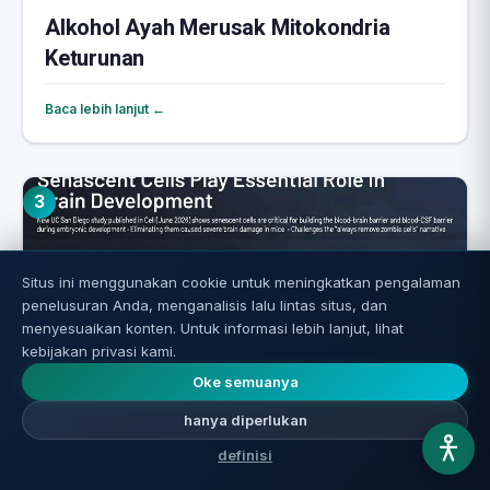
Alkohol Ayah Merusak Mitokondria
Keturunan
Baca lebih lanjut ←
3
Situs ini menggunakan cookie untuk meningkatkan pengalaman
penelusuran Anda, menganalisis lalu lintas situs, dan
menyesuaikan konten. Untuk informasi lebih lanjut, lihat
kebijakan privasi kami.
Oke semuanya
hanya diperlukan
Sel Zombi di Otak: Mengapa Tidak Boleh
definisi
Sekadar Membasmi Semuanya