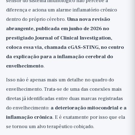
sensor do sistema imunológico não percebe a
pesquisa?
diferença e aciona um alarme inflamatório crônico
A perspectiva mais ampla
dentro do próprio cérebro.
Uma nova revisão
abrangente, publicada em junho de 2026 no
prestigiado Journal of Clinical Investigation,
coloca essa via, chamada cGAS-STING, no centro
da explicação para a inflamação cerebral do
envelhecimento
.
Isso não é apenas mais um detalhe no quadro do
envelhecimento. Trata-se de uma das conexões mais
diretas já identificadas entre duas marcas registradas
do envelhecimento:
a deterioração mitocondrial e a
inflamação crônica
. E é exatamente por isso que ela
se tornou um alvo terapêutico cobiçado.