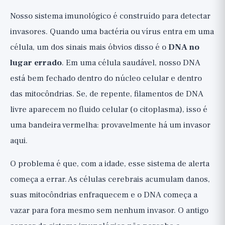
A conexão com o envelhecimento:
Nosso sistema imunológico é construído para detectar
quando as mitocôndrias vazam DNA
invasores. Quando uma bactéria ou vírus entra em uma
As evidências atuais
célula, um dos sinais mais óbvios disso é o
DNA no
Estudo 1: cGAS-STING impulsiona o
lugar errado
. Em uma célula saudável, nosso DNA
envelhecimento cerebral, Nature 2023
está bem fechado dentro do núcleo celular e dentro
Estudo 2: A inibição de STING melhorou a
das mitocôndrias. Se, de repente, filamentos de DNA
função em camundongos idosos
livre aparecem no fluido celular (o citoplasma), isso é
Estudo 3: A conexão com doenças
uma bandeira vermelha: provavelmente há um invasor
neurodegenerativas
aqui.
Estudo 4: A nova revisão, 2026
E o sistema imunológico em todo o
O problema é que, com a idade, esse sistema de alerta
corpo?
começa a errar. As células cerebrais acumulam danos,
Vale a pena procurar um inibidor de
suas mitocôndrias enfraquecem e o DNA começa a
STING?
vazar para fora mesmo sem nenhum invasor. O antigo
O que, então, podemos aprender com a