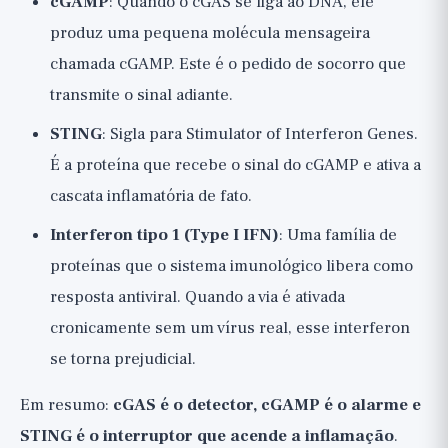
cGAMP
: Quando o cGAS se liga ao DNA, ele
produz uma pequena molécula mensageira
chamada cGAMP. Este é o pedido de socorro que
transmite o sinal adiante.
STING
: Sigla para Stimulator of Interferon Genes.
É a proteína que recebe o sinal do cGAMP e ativa a
cascata inflamatória de fato.
Interferon tipo 1 (Type I IFN)
: Uma família de
proteínas que o sistema imunológico libera como
resposta antiviral. Quando a via é ativada
cronicamente sem um vírus real, esse interferon
se torna prejudicial.
Em resumo:
cGAS é o detector, cGAMP é o alarme e
STING é o interruptor que acende a inflamação
.