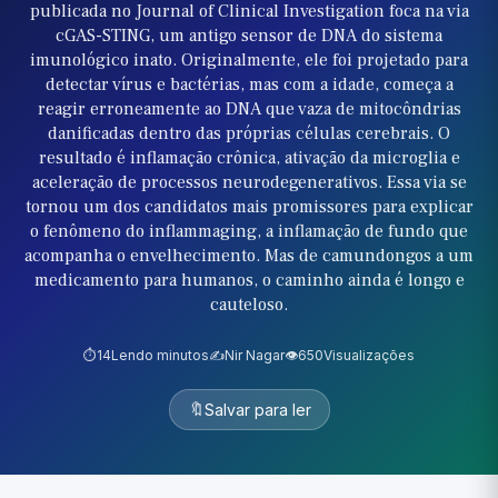
publicada no Journal of Clinical Investigation foca na via
cGAS-STING, um antigo sensor de DNA do sistema
imunológico inato. Originalmente, ele foi projetado para
detectar vírus e bactérias, mas com a idade, começa a
reagir erroneamente ao DNA que vaza de mitocôndrias
danificadas dentro das próprias células cerebrais. O
resultado é inflamação crônica, ativação da microglia e
aceleração de processos neurodegenerativos. Essa via se
tornou um dos candidatos mais promissores para explicar
o fenômeno do inflammaging, a inflamação de fundo que
acompanha o envelhecimento. Mas de camundongos a um
medicamento para humanos, o caminho ainda é longo e
cauteloso.
⏱️
14
Lendo minutos
✍️
Nir Nagar
👁️
650
Visualizações
🔖
Salvar para ler