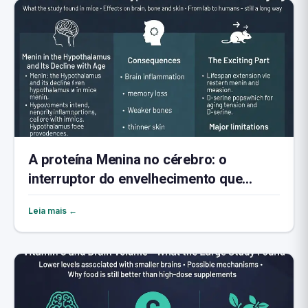
A proteína Menina no cérebro: o
interruptor do envelhecimento que
talvez possa ser revertido
Leia mais ←