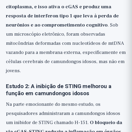
citoplasma, e isso ativa o cGAS e produz uma
resposta de interferon tipo 1 que leva à perda de
neurônios e ao comprometimento cognitivo
. Sob
um microscópio eletrônico, foram observadas
mitocôndrias deformadas com nucleotídeos de mtDNA
vazando para a membrana externa, especificamente em
células cerebrais de camundongos idosos, mas não em
jovens.
Estudo 2: A inibição de STING melhorou a
função em camundongos idosos
Na parte emocionante do mesmo estudo, os
pesquisadores administraram a camundongos idosos
um inibidor de STING chamado H-151.
O bloqueio da
via cGAS-STING reduziu a inflamação em órgãos