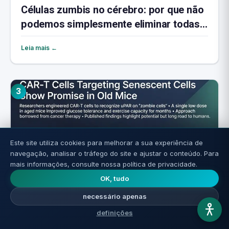
Células zumbis no cérebro: por que não
podemos simplesmente eliminar todas
elas
Leia mais ←
3
Este site utiliza cookies para melhorar a sua experiência de
navegação, analisar o tráfego do site e ajustar o conteúdo. Para
mais informações, consulte nossa política de privacidade.
OK, tudo
Células CAR-T contra o envelhecimento:
necessário apenas
treinar o sistema imunológico para
definições
eliminar células zumbis