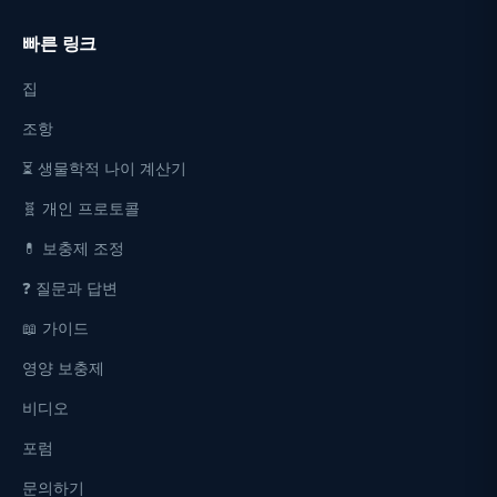
빠른 링크
집
조항
⏳ 생물학적 나이 계산기
🧬 개인 프로토콜
💊 보충제 조정
❓ 질문과 답변
📖 가이드
영양 보충제
비디오
포럼
문의하기