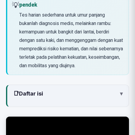
💡
pendek
Tes harian sederhana untuk umur panjang
bukanlah diagnosis medis, melainkan rambu:
kemampuan untuk bangkit dari lantai, berdiri
dengan satu kaki, dan menggenggam dengan kuat
memprediksi risiko kematian, dan nilai sebenarnya
terletak pada pelatihan kekuatan, keseimbangan,
dan mobilitas yang diujinya.
📑
Daftar isi
▾
Apa yang Ditunjukkan Video
Bukti di Balik Tes
Tes 1: Bangkit dari Lantai (Sitting-Rising Test)
tahun 2014