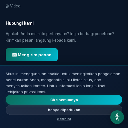
🎬 Video
Hubungi kami
Apakah Anda memiliki pertanyaan? Ingin berbagi penelitian?
Kirimkan pesan langsung kepada kami.
✉️ Mengirim pesan
📬 Dapatkan pembaruan
Situs ini menggunakan cookie untuk meningkatkan pengalaman
penelusuran Anda, menganalisis lalu lintas situs, dan
Artikel baru langsung ke email.
menyesuaikan konten. Untuk informasi lebih lanjut, lihat
kebijakan privasi kami.
Oke semuanya
pendaftaran
hanya diperlukan
definisi