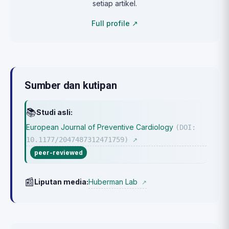
setiap artikel.
Full profile ↗
Sumber dan kutipan
📚
Studi asli:
European Journal of Preventive Cardiology
(DOI:
10.1177/2047487312471759)
↗
peer-reviewed
📰
Huberman Lab
Liputan media:
↗