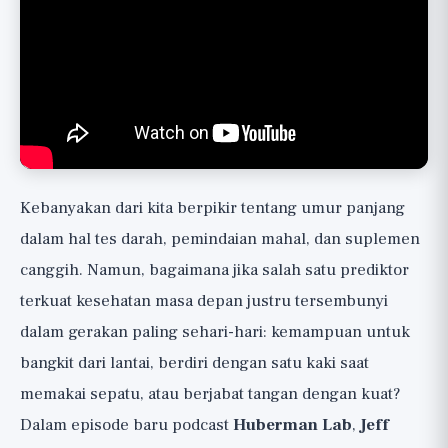
Tes 2: Berdiri dengan Satu Kaki Selama 10
Detik tahun 2022
Tes 3: Kekuatan Genggaman (Grip Strength)
tahun 2015
Mengapa Tes Ini Begitu Kuat
Peringatan Penting: Ini Rambu, Bukan
Kebanyakan dari kita berpikir tentang umur panjang
Diagnosis
dalam hal tes darah, pemindaian mahal, dan suplemen
Cara Melatih Kemampuan di Balik Tes
canggih. Namun, bagaimana jika salah satu prediktor
Perspektif yang Lebih Luas
terkuat kesehatan masa depan justru tersembunyi
dalam gerakan paling sehari-hari: kemampuan untuk
bangkit dari lantai, berdiri dengan satu kaki saat
memakai sepatu, atau berjabat tangan dengan kuat?
Dalam episode baru podcast
Huberman Lab
,
Jeff