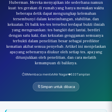
Huberman. Mereka menyajikan ide sederhana namun
kuat: tes gerakan di rumah yang hanya memakan waktu
beberapa detik dapat mengungkap kelemahan
tersembunyi dalam keseimbangan, stabilitas, dan
kekuatan. Di balik tes-tes tersebut terdapat bukti ilmiah
yang mengesankan: tes bangkit dari lantai, berdiri
dengan satu kaki, dan kekuatan genggaman semuanya
terbukti dalam penelitian besar sebagai prediktor
kematian akibat semua penyebab. Artikel ini menjelaskan
apa yang sebenarnya diukur oleh setiap tes, apa yang
ditunjukkan oleh penelitian, dan cara melatih
kemampuan di baliknya.
⏱️
8
Membaca menit
✍️
Nir Nagar
👁️
533
Tampilan
🔖
Simpan untuk dibaca