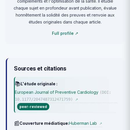
compléments et l'optimisation de la santé. Il étudie
chaque sujet en profondeur avant publication, évalue
honnêtement la solidité des preuves et renvoie aux
études originales dans chaque article.
Full profile ↗
Sources et citations
📚
L'étude originale :
European Journal of Preventive Cardiology
(DOI:
10.1177/2047487312471759)
↗
peer-reviewed
📰
Huberman Lab
Couverture médiatique:
↗