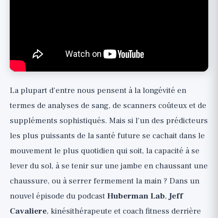
Test 2 : Station unipodale de 10 secondes de
2022
Test 3 : Force de préhension (Grip Strength)
de 2015
Pourquoi ces tests sont-ils si puissants
La mise en garde importante : c'est un
La plupart d'entre nous pensent à la longévité en
panneau indicateur, pas un diagnostic
termes de analyses de sang, de scanners coûteux et de
Comment entraîner les capacités derrière
suppléments sophistiqués. Mais si l'un des prédicteurs
les tests
les plus puissants de la santé future se cachait dans le
La perspective plus large
mouvement le plus quotidien qui soit, la capacité à se
lever du sol, à se tenir sur une jambe en chaussant une
chaussure, ou à serrer fermement la main ? Dans un
nouvel épisode du podcast
Huberman Lab
,
Jeff
Cavaliere
, kinésithérapeute et coach fitness derrière