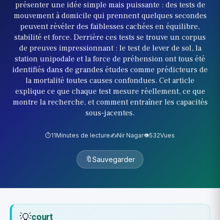
présenter une idée simple mais puissante : des tests de
mouvement à domicile qui prennent quelques secondes
peuvent révéler des faiblesses cachées en équilibre,
stabilité et force. Derrière ces tests se trouve un corpus
de preuves impressionnant : le test de lever de sol, la
station unipodale et la force de préhension ont tous été
identifiés dans de grandes études comme prédicteurs de
la mortalité toutes causes confondues. Cet article
explique ce que chaque test mesure réellement, ce que
montre la recherche, et comment entraîner les capacités
sous-jacentes.
⏱️
11
Minutes de lecture
✍️
Nir Nagar
👁️
532
Vues
🔖
Sauvegarder
💡
court