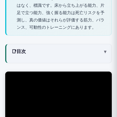
はなく、標識です。床から立ち上がる能力、片
足で立つ能力、強く握る能力は死亡リスクを予
測し、真の価値はそれらが評価する筋力、バラ
ンス、可動性のトレーニングにあります。
📑
目次
▾
この動画が示すもの
テストの背後にあるエビデンス
テスト1：床からの立ち上がりテスト（Sitting-
Rising Test）2014年
テスト2：10秒間の片足立ち 2022年
テスト3：握力（Grip Strength）2015年
なぜこれらのテストはそれほど強力なのか