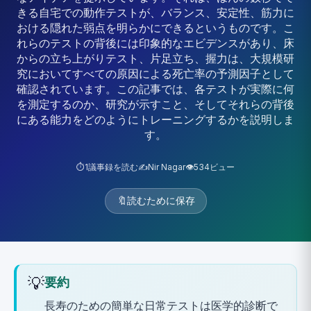
きる自宅での動作テストが、バランス、安定性、筋力に
おける隠れた弱点を明らかにできるというものです。こ
れらのテストの背後には印象的なエビデンスがあり、床
からの立ち上がりテスト、片足立ち、握力は、大規模研
究においてすべての原因による死亡率の予測因子として
確認されています。この記事では、各テストが実際に何
を測定するのか、研究が示すこと、そしてそれらの背後
にある能力をどのようにトレーニングするかを説明しま
す。
⏱️
1
議事録を読む
✍️
Nir Nagar
👁️
534
ビュー
🔖
読むために保存
💡
要約
長寿のための簡単な日常テストは医学的診断で