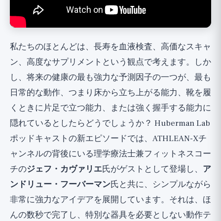
重要な注意点：これは標識であり、診断では
ない
テストの背後にある能力をトレーニングす
私たちのほとんどは、長寿を血液検査、高価なスキャ
る方法
ン、高度なサプリメントという観点で考えます。しか
広い視点
し、将来の健康の最も強力な予測因子の一つが、最も
日常的な動作、つまり床から立ち上がる能力、靴を履
くときに片足で立つ能力、または強く握手する能力に
隠れているとしたらどうでしょうか？ Huberman Lab
ポッドキャストの新エピソードでは、ATHLEAN-Xチ
ャンネルの背後にいる理学療法士兼フィットネスコー
チの
ジェフ・カヴァリエ
氏がゲストとして登場し、
ア
ンドリュー・フーバーマン
氏と共に、シンプルながら
非常に強力なアイデアを展開しています。それは、ほ
んの数秒で完了し、特別な器具を必要としない動作テ