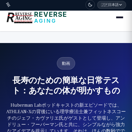
דלג לתוכן הראשי
🧬
日本語
🇯🇵
REVERSE
AGING
動画
長寿のための簡単な日常テス
ト：あなたの体が明かすもの
Huberman Labポッドキャストの新エピソードでは、
ATHLEAN-Xの背後にいる理学療法士兼フィットネスコー
チのジェフ・カヴァリエ氏がゲストとして登場し、アン
ドリュー・フーバーマン氏と共に、シンプルながら強力
なアイデアを提示しています。それは、ほんの数秒でで