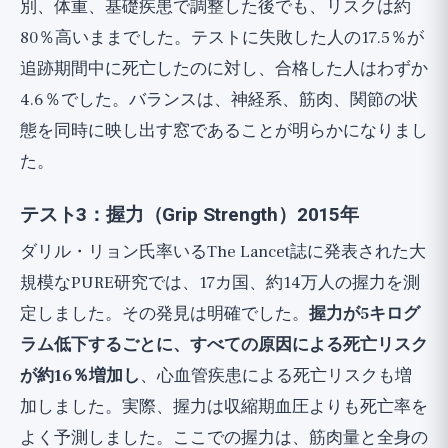
別、体重、基礎疾患で調整した後でも、リスクは約
80％高いままでした。テストに失敗した人の17.5％が
追跡期間中に死亡したのに対し、合格した人はわずか
4.6％でした。バランスは、神経系、筋肉、関節の状
態を同時に映し出す窓であることが明らかになりまし
た。
テスト3：握力（Grip Strength）2015年
ダリル・リョン氏率いるThe Lancet誌に発表された大
規模なPURE研究では、17カ国、約14万人の握力を測
定しました。その発見は明確でした。
握力が5キログ
ラム低下するごとに、すべての原因による死亡リスク
が約16％増加し
、心血管疾患による死亡リスクも増
加しました。実際、握力は収縮期血圧よりも死亡率を
よく予測しました。ここでの握力は、筋肉量と全身の