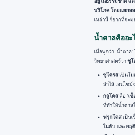
อยู่ในธรรมชาติ แต
บริโภค โดยแยกอ
เหล่านี้ ก็ยากที่จะ
น้ำตาลคืออะไ
เมื่อพูดว่า 'น้ำต
วิทยาศาสตร์ว่า
ซูโ
ซูโครส
เป็นโมเล
ลำไส้ เอนไซม์
กลูโคส
คือ 'เช
ที่ทำให้น้ำตาล
ฟรุกโตส
เป็นเร
ในตับ และพฤต