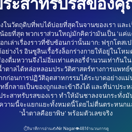
ประสาทรับรสของคุ
งในวัตถุดิบที่พบได้บ่อยที่สุดในจานของเรา และเป็
น้อยที่สุด พวกเราส่วนใหญ่มักคิดว่ามันเป็น 'แค่แค
กเล่าเรื่องราวที่ซับซ้อนกว่านั้นมาก: ฟรุกโตสเป
้อย่างไร อินซูลินเรื้อรังล็อกร่างกายให้อยู่ในโ
่องดื่มหวานจึงไม่อิ่มเท่าแคลอรี่จำนวนเท่ากัน
น้ำตาลได้หล่อหลอมประวัติศาสตร์ทางการแพทย์
ากก่อนการปฏิวัติอุตสาหกรรมได้ระบาดอย่างแม่น
ทธิ์กลายเป็นของถูกและเข้าถึงได้ และที่น่าประหล
งประสาทรับรสของเรา ทำให้มันชาลงจนกระทั่งมัน
ทความนี้จะแยกแยะทั้งหมดนี้โดยไม่ตื่นตระหนกแ
'น้ำตาลคือยาพิษ' พร้อมตัวเลขจริง
⏱️
1
นาทีการอ่าน
✍️
Nir Nagar
👁️
481
จำนวนการดู