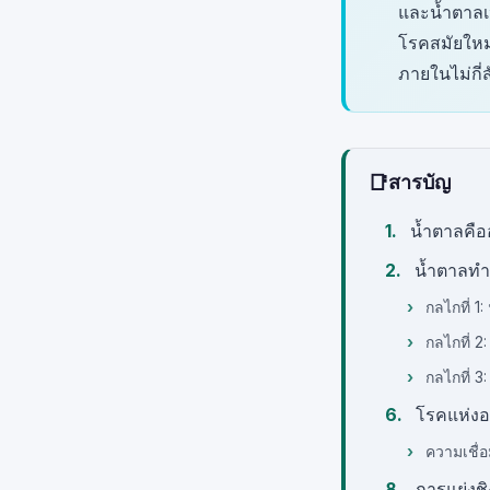
และน้ำตาลเห
โรคสมัยใหม
ภายในไม่กี่
📑
สารบัญ
น้ำตาลคือ
น้ำตาลทำใ
กลไกที่ 1
กลไกที่ 2
กลไกที่ 3
โรคแห่งอ
ความเชื่อ
การแย่งช