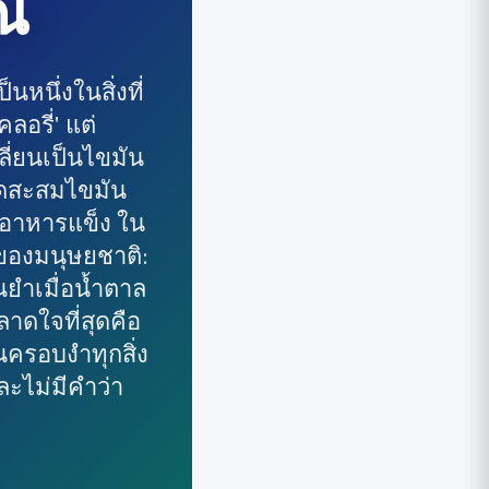
ณ
นหนึ่งในสิ่งที่
ลอรี่' แต่
ลี่ยนเป็นไขมัน
หมดสะสมไขมัน
ในอาหารแข็ง ใน
ของมนุษยชาติ:
ยำเมื่อน้ำตาล
าดใจที่สุดคือ
ครอบงำทุกสิ่ง
ละไม่มีคำว่า