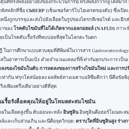
ตุ้นที่ทรงพลังอย่างยิ่งของกระบวนการนี้ ทรงพลังกว่ากลูโคสมาก
ัสหลักที่ชื่อ
ChREBP
(เซ็นเซอร์คาร์โบไฮเดรตของตับ) ซึ่งเปิดเ
นหนึ่งถูกบรรจุและส่งไปยังเลือดในรูปของไตรกลีเซอไรด์ และอีก
ี่มาของ
โรคตับไขมันที่ไม่ได้เกิดจากแอลกอฮอล์ (NAFLD)
ภาวะที
ป็นโรคตับเรื้อรังที่พบบ่อยที่สุดในโลกตะวันตก
ษฎี ในการศึกษาแบบควบคุมที่ตีพิมพ์ในวารสาร Gastroenterology เ
กโตสในอาหารเป็นแป้ง
ด้วยจำนวนแคลอรี่ที่เท่ากันทุกประการ
เป็นเ
ลงของไขมันในตับ การลดลงของการสร้างไขมันใหม่ และการปร
เท่ากัน ฟรุกโตสน้อยลง ผลลัพธ์ทางเมตาบอลิซึมดีกว่า นี่คือข้อพิสู
งเพียงครึ่งเดียวอย่างดีที่สุด
ลินเรื้อรังล็อคคุณให้อยู่ในโหมดสะสมไขมัน
ตาลในเลือดสูงขึ้น ตับอ่อนจะหลั่ง
อินซูลิน
อินซูลินคือฮอร์โมนสะสม 
ลล์และเก็บส่วนเกิน และนี่คือจุดวิกฤต:
ตราบใดที่อินซูลินสูง ร่า