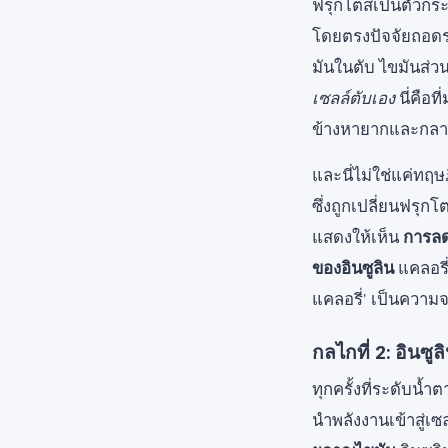
ฟรุกโตสเป็นตัวกระ
โดยตรงปัจจัยถอดรห
มันในตับ ไขมันส่ว
เซลล์ตับเอง
นี่คือท
ข้างหายากและกลายเ
และนี่ไม่ใช่แค่ทฤ
ซึ่งถูกเปลี่ยนฟรุ
แสดงให้เห็น
การลด
ของอินซูลิน
แคลอรี่
แคลอรี่' เป็นความจริ
กลไกที่ 2: อินซู
ทุกครั้งที่ระดับน้ำ
นำพลังงานเข้าสู่เซ