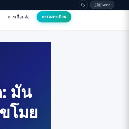
🇹🇭
ไทย
การเชื่อมต่อ
การลงทะเบียน
: มัน
ะขโมย