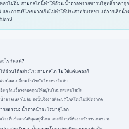
ลวไม่อิ่ม สามกลไกนี้ทำให้อ้วน น้ำตาลทรายขาวบริสุทธิ์ราคาถูก
่ และการบริโภคมากเกินไปทำให้ประสาทรับรสชา แต่การเลิกน้ำตา
สัปดาห์
อะไรกันแน่?
ห้อ้วนได้อย่างไร: สามกลไก ไม่ใช่แค่แคลอรี่
: ฟรุกโตสเปลี่ยนเป็นไขมันโดยตรงในตับ
: อินซูลินเรื้อรังล็อคคุณให้อยู่ในโหมดสะสมไขมัน
: น้ำตาลเหลวไม่อิ่ม ดังนั้นจึงง่ายที่จะบริโภคโดยไม่มีขีดจำกัด
ารยธรรม: น้ำตาลนำอะไรมาสู่โลก
มโยงที่แข็งแกร่งที่สุดอยู่ที่ไหน และที่ไหนที่ต้องระวังการเหมารวม
ิงประสาทรับรส: น้ำตาลขโมยรสชาติของคุณอย่างไร