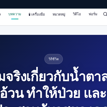
น
บทความ
วิดีโอ
ฟอรั่ม
🧪 เครื่องมือ
หมวดหมู่
วิถีชีวิต
จริงเกี่ยวกับน้ำตาล
้อ้วน ทำให้ป่วย แล