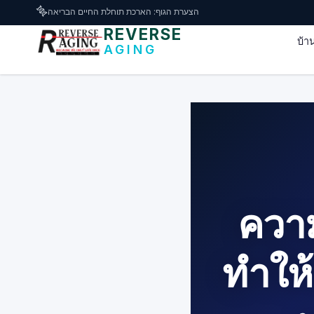
דלג לתוכן הראשי
🧬
הצערת הגוף: הארכת תוחלת החיים הבריאה
REVERSE
บ้า
AGING
ความ
ทำให