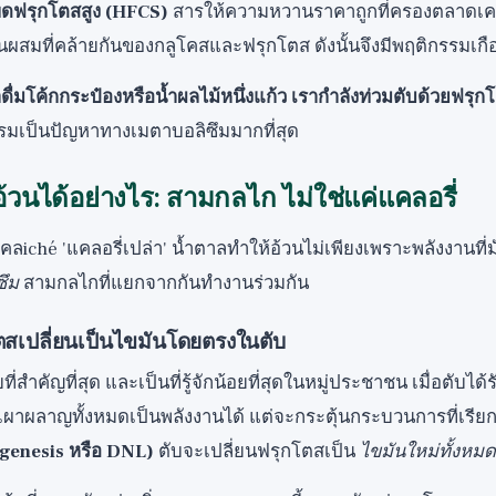
โพดฟรุกโตสสูง (HFCS)
สารให้ความหวานราคาถูกที่ครองตลาดเคร
วนผสมที่คล้ายกันของกลูโคสและฟรุกโตส ดังนั้นจึงมีพฤติกรรมเก
ราดื่มโค้กกระป๋องหรือน้ำผลไม้หนึ่งแก้ว เรากำลังท่วมตับด้วยฟรุก
รมเป็นปัญหาทางเมตาบอลิซึมมากที่สุด
้วนได้อย่างไร: สามกลไก ไม่ใช่แค่แคลอรี่
งคำคลiché 'แคลอรี่เปล่า' น้ำตาลทำให้อ้วนไม่เพียงเพราะพลังงานที่
ซึม
สามกลไกที่แยกจากกันทำงานร่วมกัน
โตสเปลี่ยนเป็นไขมันโดยตรงในตับ
ี่สำคัญที่สุด และเป็นที่รู้จักน้อยที่สุดในหมู่ประชาชน เมื่อตับ
ผาผลาญทั้งหมดเป็นพลังงานได้ แต่จะกระตุ้นกระบวนการที่เรียก
ogenesis หรือ DNL)
ตับจะเปลี่ยนฟรุกโตสเป็น
ไขมันใหม่ทั้งหมด