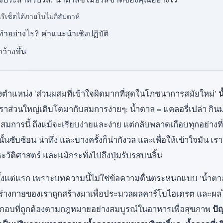
้นรีเซ็ตได้ภายในไม่กี่สัปดาห์
ทำอย่างไร? คำแนะนำเชิงปฏิบัติ
ว้างขึ้น
งตำแหน่ง 'ส่วนผสมที่เข้าใจผิดมากที่สุดในโภชนาการสมัยใหม่'
น
ราส่วนใหญ่เติบโตมากับสมการง่ายๆ: น้ำตาล = แคลอรี่เปล่า กินม
สมการนี้ ถึงแม้จะเรียบง่ายและง่าย แต่กลับพลาดเกือบทุกอย่างท
นั้นซับซ้อน น่าทึ่ง และบางครั้งก็น่ากังวล และเพื่อให้เข้าใจมัน เ
ะวัติศาสตร์ และแม้กระทั่งไปถึงปุ่มรับรสบนลิ้น
ั้งแต่แรก เพราะบทความนี้ไม่ใช่ข้อความตื่นตระหนกแบบ 'น้ำตาลค
 ร่างกายของเราถูกสร้างมาเพื่อประมวลผลคาร์โบไฮเดรต และผลไม้
กอบที่ถูกต้องตามกฎหมายอย่างสมบูรณ์ในอาหารเพื่อสุขภาพ
ปั