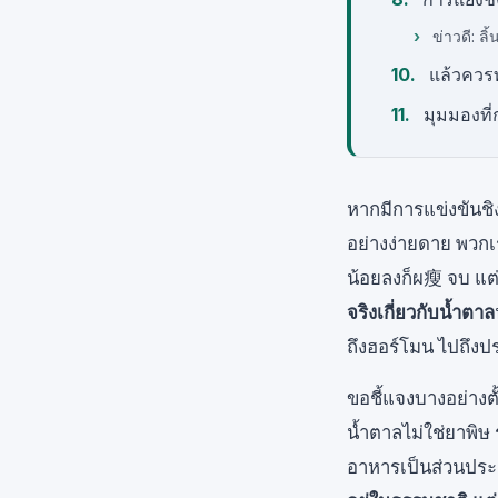
ข่าวดี: ลิ
แล้วควร
มุมมองที่ก
หากมีการแข่งขันชิ
อย่างง่ายดาย พวกเ
น้อยลงก็ผ瘦 จบ แต่
จริงเกี่ยวกับน้ำตาล
ถึงฮอร์โมน ไปถึงปร
ขอชี้แจงบางอย่างต
น้ำตาลไม่ใช่ยาพิษ
อาหารเป็นส่วนประ