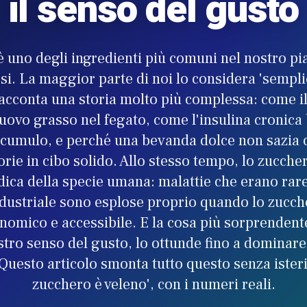
il senso del gusto
 uno degli ingredienti più comuni nel nostro pia
. La maggior parte di noi lo considera 'semplic
racconta una storia molto più complessa: come il 
uovo grasso nel fegato, come l'insulina cronica 
ccumulo, e perché una bevanda dolce non sazia 
rie in cibo solido. Allo stesso tempo, lo zucch
dica della specie umana: malattie che erano rar
ndustriale sono esplose proprio quando lo zucche
nomico e accessibile. E la cosa più sorprendent
stro senso del gusto, lo ottunde fino a dominare
esto articolo smonta tutto questo senza isteri
zucchero è veleno', con i numeri reali.