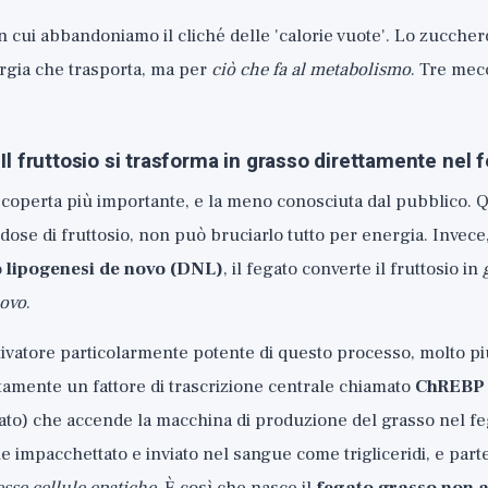
in cui abbandoniamo il cliché delle 'calorie vuote'. Lo zuccher
rgia che trasporta, ma per
ciò che fa al metabolismo
. Tre mec
l fruttosio si trasforma in grasso direttamente nel 
scoperta più importante, e la meno conosciuta dal pubblico. 
dose di fruttosio, non può bruciarlo tutto per energia. Invece,
o
lipogenesi de novo (DNL)
, il fegato converte il fruttosio in
ovo
.
attivatore particolarmente potente di questo processo, molto pi
ttamente un fattore di trascrizione centrale chiamato
ChREBP
gato) che accende la macchina di produzione del grasso nel feg
e impacchettato e inviato nel sangue come trigliceridi, e part