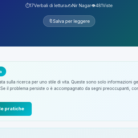
⏱️
17
Verbali di lettura
✍️
Nir Nagar
👁️
481
Viste
🔖
Salva per leggere
a
ta sulla ricerca per uno stile di vita. Queste sono solo informazioni g
 Se il problema persiste o è accompagnato da segni preoccupanti, co
de pratiche