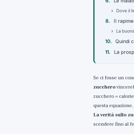
Le malatt
Dove il l
Il rapime
La buona 
Quindi 
La prosp
Se ci fosse un conc
zucchero
vincereb
zucchero = calorie
questa equazione, 
La verità sullo z
scendere fino al fe