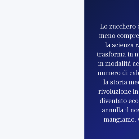
Lo zucchero è
meno compresi
la scienza 
trasforma in n
in modalità a
numero di calo
la storia me
rivoluzione i
diventato eco
annulla il no
mangiamo. Qu