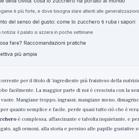
ie della civiltà: cosa lo zucchero ha portato al mondo
egame è più forte, e dove bisogna stare attenti alle generalizzazioni
nto del senso del gusto: come lo zucchero ti ruba i sapori
notizia: il palato si azzera in poche settimane
cosa fare? Raccomandazioni pratiche
ettiva più ampia
orrente per il titolo di 'ingrediente più frainteso della nutri
be facilmente. La maggior parte di noi è cresciuta con la se
 vuote. Mangiane troppo, ingrassi; mangiane meno, dimagrisc
per quanto semplice e facile, perde quasi tutto ciò che è ve
ucchero
è complessa, affascinante e talvolta inquietante, e pe
gato, agli ormoni, alla storia e persino alle papille gustative s