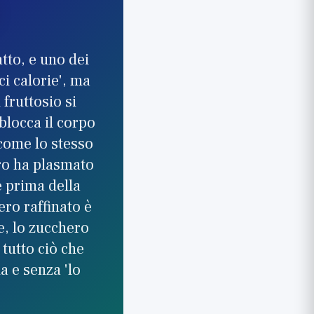
tto, e uno dei
i calorie', ma
fruttosio si
blocca il corpo
come lo stesso
ero ha plasmato
e prima della
ro raffinato è
e, lo zucchero
 tutto ciò che
a e senza 'lo