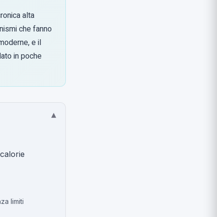
ronica alta
anismi che fanno
moderne, e il
lato in poche
▾
calorie
a limiti