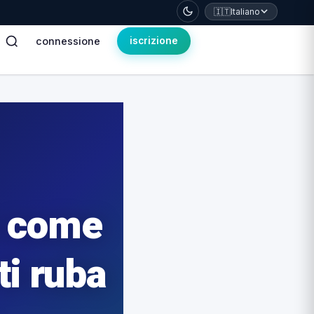
🇮🇹
Italiano
connessione
iscrizione
: come
ti ruba