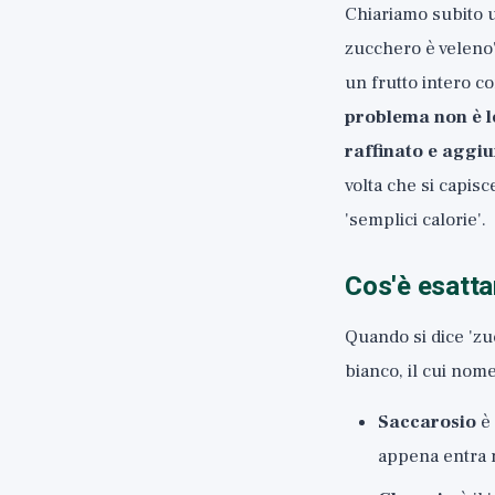
Chiariamo subito un
zucchero è veleno'
un frutto intero c
problema non è l
raffinato e aggi
volta che si capisc
'semplici calorie'.
Cos'è esatt
Quando si dice 'zuc
bianco, il cui nome
Saccarosio
è 
appena entra n