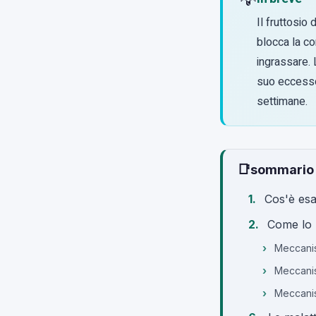
Il fruttosio
blocca la co
ingrassare. 
suo eccesso 
settimane.
📑
sommario
Cos'è es
Come lo 
Meccanism
Meccanis
Meccanis