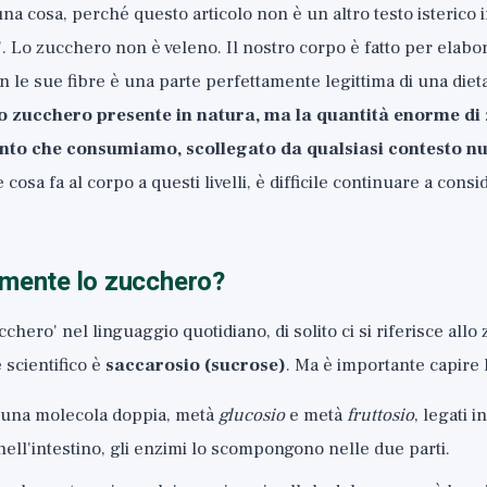
a cosa, perché questo articolo non è un altro testo isterico in
. Lo zucchero non è veleno. Il nostro corpo è fatto per elabora
on le sue fibre è una parte perfettamente legittima di una diet
o zucchero presente in natura, ma la quantità enorme di
unto che consumiamo, scollegato da qualsiasi contesto nu
e cosa fa al corpo a questi livelli, è difficile continuare a con
amente lo zucchero?
chero' nel linguaggio quotidiano, di solito ci si riferisce allo
 scientifico è
saccarosio (sucrose)
. Ma è importante capire l
una molecola doppia, metà
glucosio
e metà
fruttosio
, legati 
ell'intestino, gli enzimi lo scompongono nelle due parti.