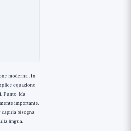
zione moderna',
lo
mplice equazione:
i. Punto. Ma
ramente importante.
r capirla bisogna
ulla lingua.