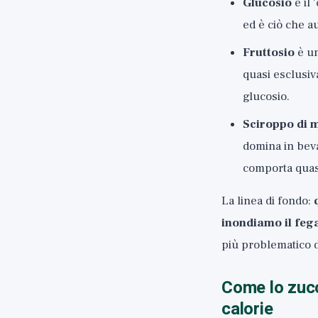
Glucosio
è il 
ed è ciò che a
Fruttosio
è un
quasi esclusiv
glucosio.
Sciroppo di m
domina in bevan
comporta quasi
La linea di fondo:
inondiamo il fega
più problematico d
Come lo zucc
calorie