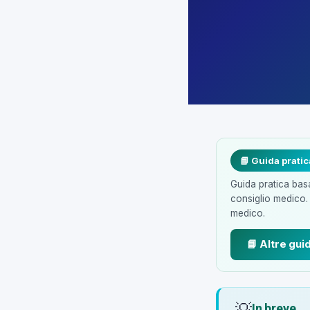
📘 Guida pratic
Guida pratica basa
consiglio medico.
medico.
📘 Altre gui
💡
In breve