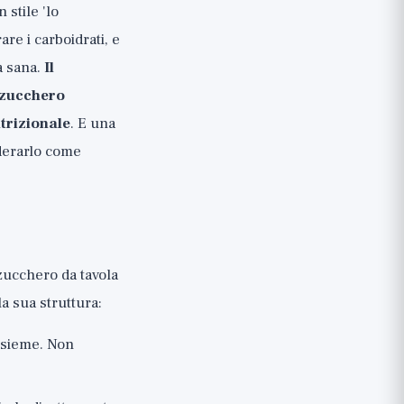
 stile 'lo
re i carboidrati, e
a sana.
Il
 zucchero
trizionale
. E una
siderarlo come
 zucchero da tavola
a sua struttura:
insieme. Non