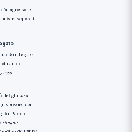
o fa ingrassare
canismi separati
fegato
Quando il fegato
 attiva un
grasso
ù del glucosio,
(il sensore dei
ato. Parte di
e
rimane