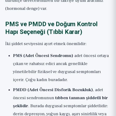
dürüstçe derecelendiren bir
takviye uyum aracımız
(hormonal denge)
var.
PMS ve PMDD ve Doğum Kontrol
Hapı Seçeneği (Tıbbi Karar)
İki şiddet seviyesini ayırt etmek önemlidir:
PMS (Adet Öncesi Sendromu)
adet öncesi ortaya
çıkan ve rahatsız edici ancak genellikle
yönetilebilir fiziksel ve duygusal semptomları
içerir. Çoğu kadın buradadır.
PMDD (Adet Öncesi Disforik Bozukluk)
, adet
öncesi sendromunun
tıbben tanınan şiddetli bir
şeklidir
. Burada duygusal semptomlar şiddetlidir:
derin depresyon, yoğun kaygı, aşırı sinirlilik veya