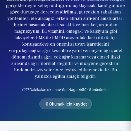
gerçekte neyin sebep olduğunu açıklayacak, kanıt gücüne
göre dürüstçe derecelendirilmiş, gerçekten rahatlatan
yöntemleri ele alacağız: erken alınan anti-enflamatuarlar,
birinci basamak olarak sıcaklık ve hareket, ardından
magnezyum, B1 vitamini, omega-3 ve kalsiyum gibi
takviyeler. PMS ile PMDD arasındaki farkı dürüstçe
konuşacak ve en önemlisi uyarı işaretlerini
vurgulayacağız: ağrı kesicilere yanıt vermeyen ağrı, adet
dönemi dışında ağrı, çok ağır kanama veya cinsel ilişki
sırasında ağrı 'normal' değildir ve muayene gerektirir.
Endometriozis yeterince teşhis edilmemektedir. Bu
yalnızca eğitim amaçlı bilgidir.
⏱️
17
Dakikaları okuma
✍️
Nir Nagar
👁️
504
Görünümler
🔖
Okumak için kaydet