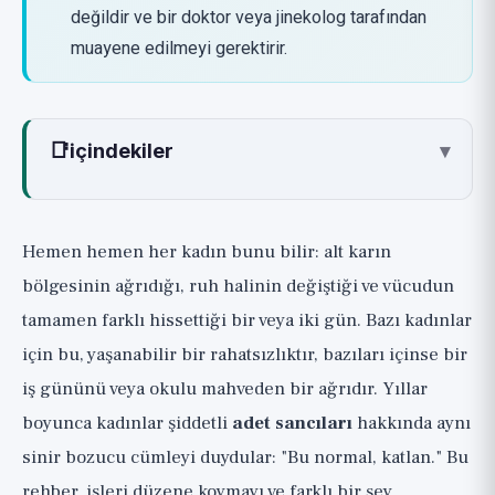
değildir ve bir doktor veya jinekolog tarafından
muayene edilmeyi gerektirir.
📑
içindekiler
▾
Adet Sancısına ve PMS'ye Gerçekte Ne
Sebep Olur?
Hemen hemen her kadın bunu bilir: alt karın
Hızlı Rahatlama: Gerçekten İşe Yarayan
bölgesinin ağrıdığı, ruh halinin değiştiği ve vücudun
Birinci Basamak 🟢
tamamen farklı hissettiği bir veya iki gün. Bazı kadınlar
1. Anti-enflamatuarlar (NSAİİ'ler) ve En
için bu, yaşanabilir bir rahatsızlıktır, bazıları içinse bir
Önemlisi: Erken Almak
iş gününü veya okulu mahveden bir ağrıdır. Yıllar
2. Sıcaklık: Neredeyse İbuprofen Kadar Basit
boyunca kadınlar şiddetli
adet sancıları
hakkında aynı
ve Etkili
sinir bozucu cümleyi duydular: "Bu normal, katlan." Bu
3. Hareket: Tam da Canınız İstemiyorken
rehber, işleri düzene koymayı ve farklı bir şey