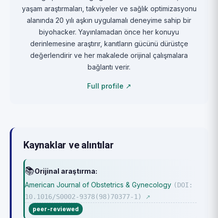
yaşam araştırmaları, takviyeler ve sağlık optimizasyonu
alanında 20 yılı aşkın uygulamalı deneyime sahip bir
biyohacker. Yayınlamadan önce her konuyu
derinlemesine araştırır, kanıtların gücünü dürüstçe
değerlendirir ve her makalede orijinal çalışmalara
bağlantı verir.
Full profile ↗
Kaynaklar ve alıntılar
📚
Orijinal araştırma:
American Journal of Obstetrics & Gynecology
(DOI:
10.1016/S0002-9378(98)70377-1)
↗
peer-reviewed