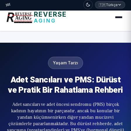
דלג לתוכן הראשי
🧬
🇹🇷
Türkçe
REVERSE
AGING
Yaşam Tarzı
Adet Sancıları ve PMS: Dürüst
ve Pratik Bir Rahatlama Rehberi
Adet sancıları ve adet öncesi sendromu (PMS) birçok
kadının hayatının bir parçasıdır, ancak bu konular bir
yandan küçümsenirken diğer yandan mucizevi
çözümlerle pazarlanmaktadır. Bu dürüst rehberde, adet
sancısına (prostaglandinler) ve PMS'ye (hormonal döngü)