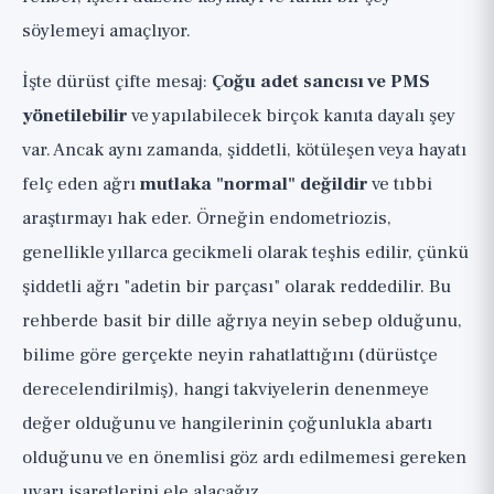
Döngüler Boyunca Semptomları Azaltan
söylemeyi amaçlıyor.
Yaşam Tarzı
Takviyeler, Tamamen Dürüst ve Kanıt
İşte dürüst çifte mesaj:
Çoğu adet sancısı ve PMS
Derecelendirmeli 🟡
yönetilebilir
ve yapılabilecek birçok kanıta dayalı şey
PMS ve PMDD ve Doğum Kontrol Hapı
var. Ancak aynı zamanda, şiddetli, kötüleşen veya hayatı
Seçeneği (Tıbbi Karar)
felç eden ağrı
mutlaka "normal" değildir
ve tıbbi
Uyarı İşaretleri: Adet Ağrısı Ne Zaman
araştırmayı hak eder. Örneğin endometriozis,
"Sadece Adet" Değildir 🚩
genellikle yıllarca gecikmeli olarak teşhis edilir, çünkü
Alt Satır ve Pratik Kontrol Listesi
şiddetli ağrı "adetin bir parçası" olarak reddedilir. Bu
rehberde basit bir dille ağrıya neyin sebep olduğunu,
bilime göre gerçekte neyin rahatlattığını (dürüstçe
derecelendirilmiş), hangi takviyelerin denenmeye
değer olduğunu ve hangilerinin çoğunlukla abartı
olduğunu ve en önemlisi göz ardı edilmemesi gereken
uyarı işaretlerini ele alacağız.