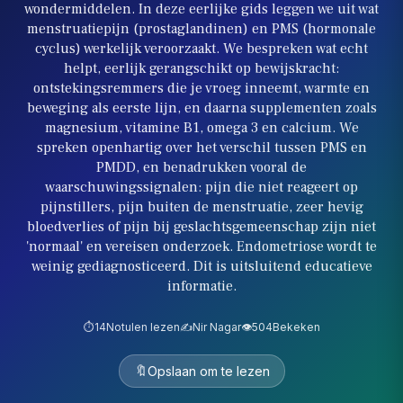
wondermiddelen. In deze eerlijke gids leggen we uit wat
menstruatiepijn (prostaglandinen) en PMS (hormonale
cyclus) werkelijk veroorzaakt. We bespreken wat echt
helpt, eerlijk gerangschikt op bewijskracht:
ontstekingsremmers die je vroeg inneemt, warmte en
beweging als eerste lijn, en daarna supplementen zoals
magnesium, vitamine B1, omega 3 en calcium. We
spreken openhartig over het verschil tussen PMS en
PMDD, en benadrukken vooral de
waarschuwingssignalen: pijn die niet reageert op
pijnstillers, pijn buiten de menstruatie, zeer hevig
bloedverlies of pijn bij geslachtsgemeenschap zijn niet
'normaal' en vereisen onderzoek. Endometriose wordt te
weinig gediagnosticeerd. Dit is uitsluitend educatieve
informatie.
⏱️
14
Notulen lezen
✍️
Nir Nagar
👁️
504
Bekeken
🔖
Opslaan om te lezen