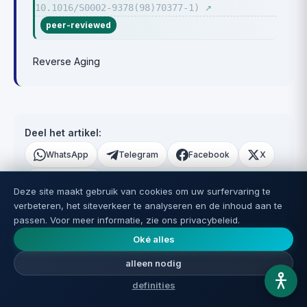
10.1016/S0002-9378(98)70377-1)
↗
peer-reviewed
Reverse Aging
Deel het artikel:
WhatsApp
Telegram
Facebook
X
Kopieer link
Deze site maakt gebruik van cookies om uw surfervaring te
verbeteren, het siteverkeer te analyseren en de inhoud aan te
passen. Voor meer informatie, zie ons privacybeleid.
Oké alles
💬 Reacties (0)
alleen nodig
definities