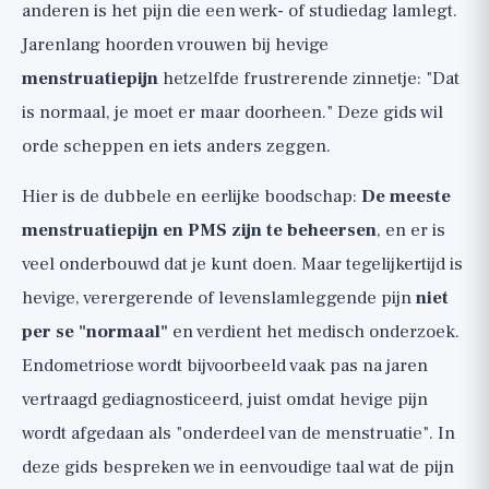
anderen is het pijn die een werk- of studiedag lamlegt.
2. Warmte: eenvoudig en bijna net zo effectief
Jarenlang hoorden vrouwen bij hevige
als ibuprofen
menstruatiepijn
hetzelfde frustrerende zinnetje: "Dat
3. Beweging: juist als je er het minste zin in
hebt
is normaal, je moet er maar doorheen." Deze gids wil
Leefstijl die symptomen op de lange
orde scheppen en iets anders zeggen.
termijn vermindert
Hier is de dubbele en eerlijke boodschap:
De meeste
Supplementen, met volledige eerlijkheid
menstruatiepijn en PMS zijn te beheersen
, en er is
en bewijswaardering 🟡
veel onderbouwd dat je kunt doen. Maar tegelijkertijd is
PMS versus PMDD, en de optie van de pil
hevige, verergerende of levenslamleggende pijn
niet
(medische beslissing)
per se "normaal"
en verdient het medisch onderzoek.
Waarschuwingssignalen: wanneer
Endometriose wordt bijvoorbeeld vaak pas na jaren
menstruatiepijn niet "zomaar menstruatie" is
vertraagd gediagnosticeerd, juist omdat hevige pijn
🚩
wordt afgedaan als "onderdeel van de menstruatie". In
De bottom line en de praktische checklist
deze gids bespreken we in eenvoudige taal wat de pijn