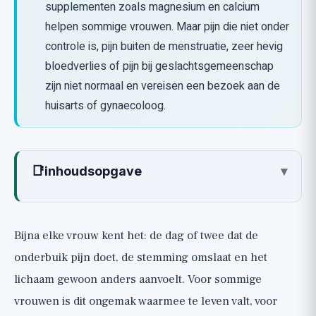
supplementen zoals magnesium en calcium
helpen sommige vrouwen. Maar pijn die niet onder
controle is, pijn buiten de menstruatie, zeer hevig
bloedverlies of pijn bij geslachtsgemeenschap
zijn niet normaal en vereisen een bezoek aan de
huisarts of gynaecoloog.
📑
inhoudsopgave
▾
Wat veroorzaakt menstruatiepijn en PMS
werkelijk?
Bijna elke vrouw kent het: de dag of twee dat de
Snelle verlichting: de eerste lijn die echt
onderbuik pijn doet, de stemming omslaat en het
werkt 🟢
lichaam gewoon anders aanvoelt. Voor sommige
1. Ontstekingsremmers (NSAID's), en het
vrouwen is dit ongemak waarmee te leven valt, voor
belangrijkst: vroeg innemen