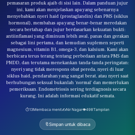
pemasaran produk ajaib di sisi lain. Dalam panduan jujur
ini, kami akan menjelaskan apa yang sebenarnya
menyebabkan nyeri haid (prostaglandin) dan PMS (siklus
hormonal), membahas apa yang benar-benar meredakan
secara bertahap dan jujur berdasarkan kekuatan bukti:
antiinflamasi yang diminum lebih awal, panas dan gerakan
sebagai lini pertama, dan kemudian suplemen seperti
magnesium, vitamin B1, omega-3, dan kalsium. Kami akan
berbicara terus terang tentang perbedaan antara PMS dan
PMDD, dan terutama menekankan tanda-tanda peringatan:
nyeri yang tidak merespons obat pereda, nyeri di luar
siklus haid, pendarahan yang sangat berat, atau nyeri saat
berhubungan seksual bukanlah 'normal' dan memerlukan
pemeriksaan. Endometriosis sering terdiagnosis secara
kurang. Ini adalah informasi edukatif semata.
⏱️
13
Membaca menit
✍️
Nir Nagar
👁️
498
Tampilan
🔖
Simpan untuk dibaca