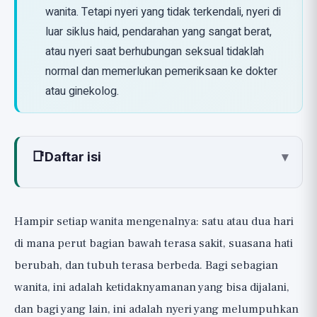
wanita. Tetapi nyeri yang tidak terkendali, nyeri di
luar siklus haid, pendarahan yang sangat berat,
atau nyeri saat berhubungan seksual tidaklah
normal dan memerlukan pemeriksaan ke dokter
atau ginekolog.
📑
Daftar isi
▾
Apa yang Sebenarnya Menyebabkan
Nyeri Haid dan PMS?
Hampir setiap wanita mengenalnya: satu atau dua hari
Peredaan Cepat: Lini Pertama yang
di mana perut bagian bawah terasa sakit, suasana hati
Benar-Benar Berhasil 🟢
berubah, dan tubuh terasa berbeda. Bagi sebagian
1. Antiinflamasi (NSAID), dan yang Terpenting:
wanita, ini adalah ketidaknyamanan yang bisa dijalani,
Lebih Awal
dan bagi yang lain, ini adalah nyeri yang melumpuhkan
2. Panas: Sederhana dan Efektif Hampir