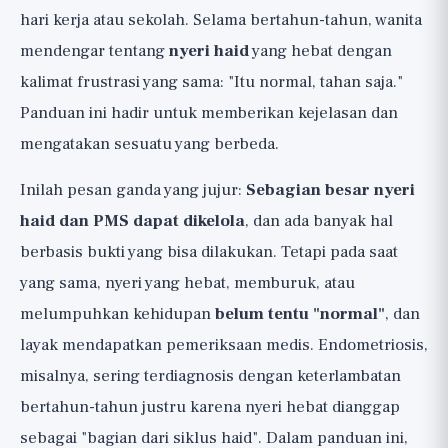
hari kerja atau sekolah. Selama bertahun-tahun, wanita
Seperti Ibuprofen
mendengar tentang
nyeri haid
yang hebat dengan
3. Gerakan: Justru Saat Paling Tidak Ingin
Bergerak
kalimat frustrasi yang sama: "Itu normal, tahan saja."
Gaya Hidup yang Mengurangi Gejala
Panduan ini hadir untuk memberikan kejelasan dan
Sepanjang Siklus
mengatakan sesuatu yang berbeda.
Suplemen, dengan Kejujuran Penuh dan
Inilah pesan ganda yang jujur:
Sebagian besar nyeri
Peringkat Bukti 🟡
haid dan PMS dapat dikelola
, dan ada banyak hal
PMS vs PMDD, dan Opsi Pil (Keputusan
berbasis bukti yang bisa dilakukan. Tetapi pada saat
Medis)
yang sama, nyeri yang hebat, memburuk, atau
Tanda Peringatan: Kapan Nyeri Haid
melumpuhkan kehidupan
belum tentu "normal"
, dan
Bukan "Hanya Haid" 🚩
layak mendapatkan pemeriksaan medis. Endometriosis,
Intinya dan Daftar Periksa Praktis
misalnya, sering terdiagnosis dengan keterlambatan
bertahun-tahun justru karena nyeri hebat dianggap
sebagai "bagian dari siklus haid". Dalam panduan ini,