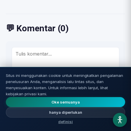
💬 Komentar (0)
Situs ini menggunakan cookie untuk meningkatkan pengalaman
penelusuran Anda, menganalisis lalu lintas situs, dan
Untuk merespons, Anda memerlukan akun. Tulis komentar
menyesuaikan konten. Untuk informasi lebih lanjut, lihat
Anda dan klik Publikasikan, dan Anda akan diarahkan ke
kebijakan privasi kami.
pendaftaran cepat. Komentar akan disimpan dan
Oke semuanya
dipublikasikan setelah disetujui.
hanya diperlukan
Kirimkan komentar
definisi