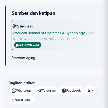
Sumber dan kutipan
📚
Studi asli:
American Journal of Obstetrics & Gynecology
(DOI:
10.1016/S0002-9378(98)70377-1)
↗
peer-reviewed
Reverse Aging
Bagikan artikel:
WhatsApp
Telegram
Facebook
X
Salin tautan