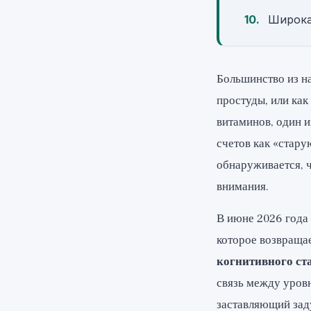
Широка
Большинство из н
простуды, или как
витаминов, один и
счетов как «стару
обнаруживается, ч
внимания.
В июне 2026 года
которое возвращае
когнитивного ст
связь между уровн
заставляющий зад