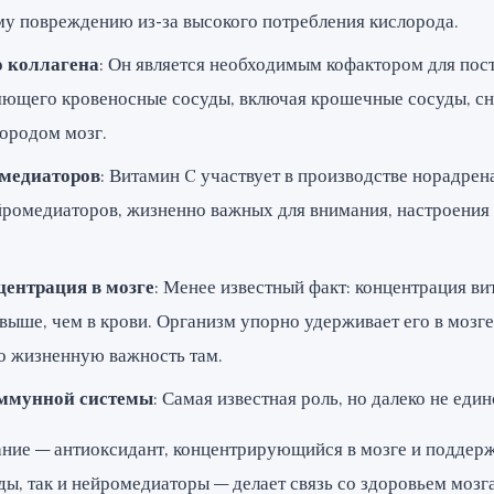
му повреждению из-за высокого потребления кислорода.
о коллагена
: Он является необходимым кофактором для пост
ляющего кровеносные сосуды, включая крошечные сосуды, 
ородом мозг.
омедиаторов
: Витамин C участвует в производстве норадрен
йромедиаторов, жизненно важных для внимания, настроения
ентрация в мозге
: Менее известный факт: концентрация ви
 выше, чем в крови. Организм упорно удерживает его в мозге,
о жизненную важность там.
ммунной системы
: Самая известная роль, но далеко не един
ание — антиоксидант, концентрирующийся в мозге и подде
ы, так и нейромедиаторы — делает связь со здоровьем мозг