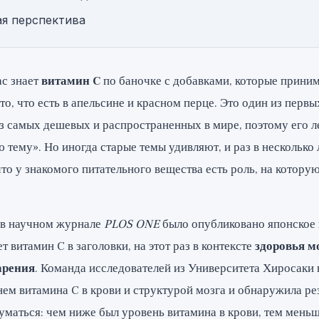
я перспектива
ас знает
витамин C
по баночке с добавками, которые приним
 то, что есть в апельсине и красном перце. Это один из перв
з самых дешевых и распространенных в мире, поэтому его л
ю тему». Но иногда старые темы удивляют, и раз в несколько 
то у знакомого питательного вещества есть роль, на котору
 в научном журнале
PLOS ONE
было опубликовано японское 
т витамин C в заголовки, на этот раз в контексте
здоровья м
арения
. Команда исследователей из Университета Хиросаки
ем витамина C в крови и структурой мозга и обнаружила рез
уматься: чем ниже был уровень витамина в крови, тем мень