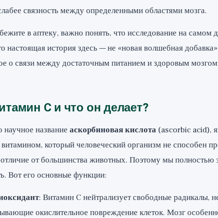
 слабее связность между определенными областями мозга.
ежите в аптеку, важно понять, что исследование на самом 
то настоящая история здесь — не «новая волшебная добавка»,
ное о связи между достаточным питанием и здоровым мозгом
итамин C и что он делает?
о научное название
аскорбиновая кислота
(ascorbic acid), 
витамином, который человеческий организм не способен пр
в отличие от большинства животных. Поэтому мы полностью 
ь. Вот его основные функции:
иоксидант
: Витамин C нейтрализует свободные радикалы, 
ывающие окислительное повреждение клеток. Мозг особенно