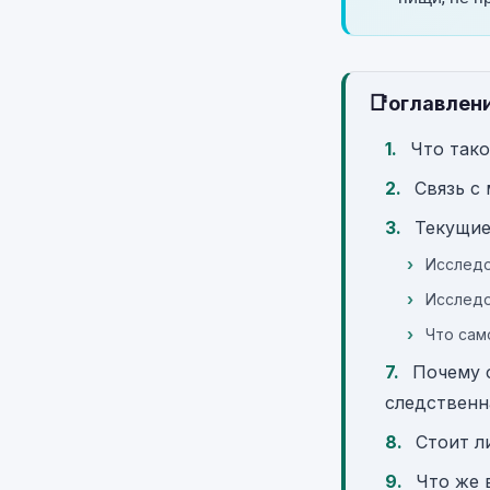
📑
оглавлен
Что тако
Связь с
Текущие
Исследо
Исследо
Что сам
Почему с
следственн
Стоит л
Что же 