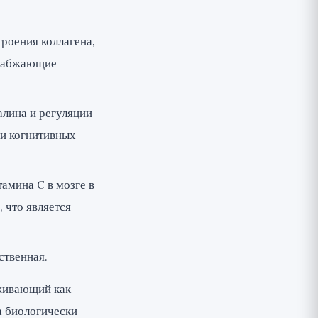
роения коллагена,
снабжающие
алина и регуляции
 и когнитивных
тамина C в мозге в
 что является
ственная.
рживающий как
а биологически