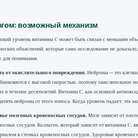
згом: возможный механизм
зкий уровень витамина C может быть связан с меньшим объ
ческих объяснений, которые само исследование не доказало,
у для понимания:
та от окислительного повреждения.
Нейроны — это клетки
 обновляются с высокой скоростью, поэтому окислительное 
их в течение десятилетий. Витамин C, как основной антиоксид
тить нейроны от этого износа. Когда уровень падает, эта за
овье мозговых кровеносных сосудов.
Мозг зависит от плот
сных сосудов. Коллаген, который зависит от витамина C, я
риалом в стенках кровеносных сосудов. Здоровые кровенос