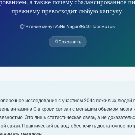
рованием, а также почему сбалансированное пи
прежнему превосходит любую капсулу.
⏱️
1
Чтение минут
✍️
Nir Nagar
👁️
540
Просмотры
🔖
Сохранить
оперечное исследование с участием 2044 пожилых людей п
вень витамина C в крови связан с меньшим объемом мозга 
вязностью. Это лишь статистическая связь, а не доказатель
ой связи. Практический вывод: обеспечить достаточное пот
ринимать мегадозы.