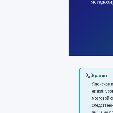
мегадози
💡
Кратко
Японское п
низкий уро
мозговой с
следственн
пищи, не п