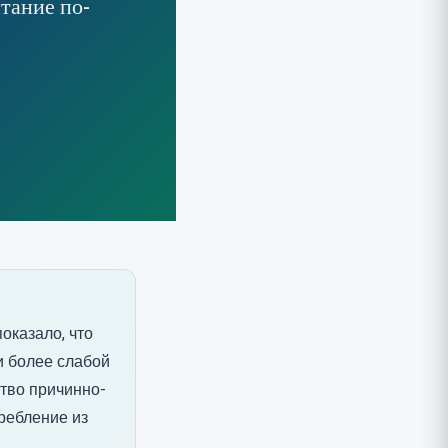
тание по-
оказало, что
и более слабой
ство причинно-
ребление из