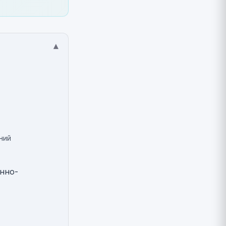
▾
ний
инно-