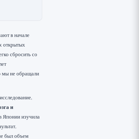
ают в начале
ых открытых
егко сбросить со
лет
ю мы не обращали
исследование,
озга и
 в Японии изучила
ультат,
ше был объем