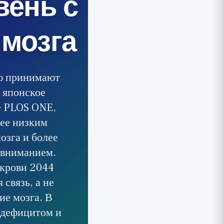
вень с
мозга
ую принимают
е японское
е PLOS ONE,
лее низким
озга и более
и вниманием.
 крови 2044
 связь, а не
ие мозга. В
 дефицитом и