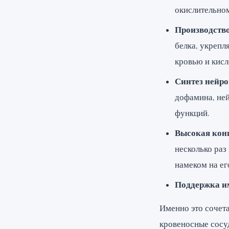
окислительно
Производств
белка, укреп
кровью и кисл
Синтез нейр
дофамина, не
функций.
Высокая конц
несколько раз
намеком на ег
Поддержка и
Именно это сочет
кровеносные сосуд