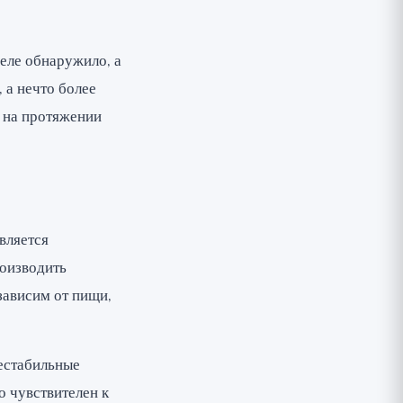
деле обнаружило, а
 а нечто более
 на протяжении
является
оизводить
зависим от пищи,
нестабильные
 чувствителен к