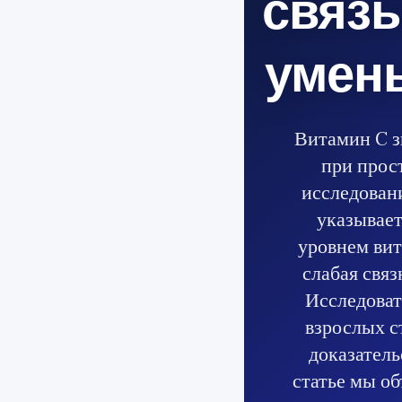
связы
умен
Витамин C з
при прост
исследован
указывает
уровнем вит
слабая связ
Исследоват
взрослых ст
доказатель
статье мы о