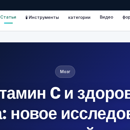
Статьи
Видео
фо
🧪 Инструменты
категории
Мозг
тамин C и здоро
а: новое исследо