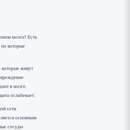
емом мозга? Есть
 но которые
, которые живут
повреждение
ант в мозге,
щита ослабевает.
ной сети
вляется основным
ные сосуды