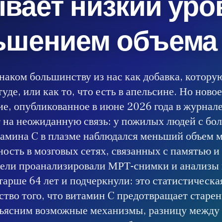
вает низкий уро
ьшением объема 
наком большинству из нас как добавка, котор
уде, или как то, что есть в апельсине. Но ново
ие, опубликованное в июне 2026 года в журнал
 на неожиданную связь: у пожилых людей с бо
амина C в плазме наблюдался меньший объем м
ность в мозговых сетях, связанных с памятью 
ели проанализировали МРТ-снимки и анализы
арше 64 лет и подчеркнули: это статистическая
ство того, что витамин C предотвращает старен
бъясним возможные механизмы, разницу между