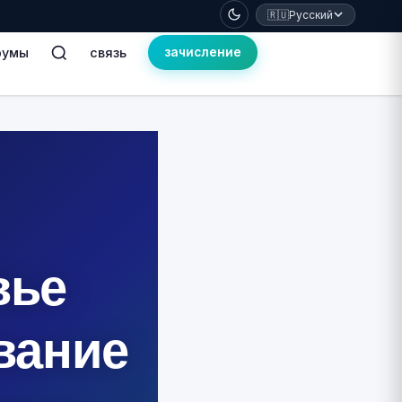
🇷🇺
Русский
румы
связь
зачисление
вье
вание