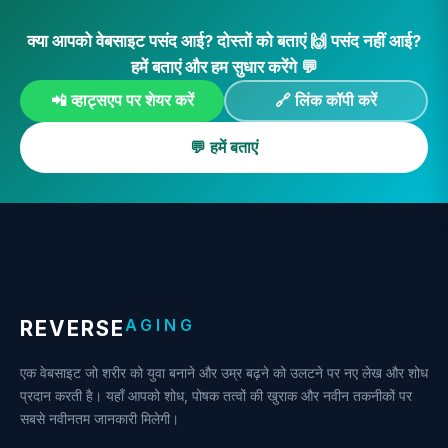
क्या आपको वेबसाइट पसंद आई? दोस्तों को बताएं 🙌 पसंद नहीं आई?
हमें बताएं और हम सुधार करेंगे 💬
📲 व्हाट्सएप पर शेयर करें
🔗 लिंक कॉपी करें
💬 हमें बताएं
AGING
REVERSE
एक वेबसाइट जो शरीर को युवा बनाने और उम्र बढ़ने को उलटने पर नए लेख और शोध
प्रदान करती है। यहाँ आपको शोध, पोषक तत्वों की खुराक और नवीन तकनीकों पर
सबसे नवीनतम जानकारी मिलेगी।