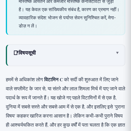
मस्तिष्क आयतन और कमजोर मस्तिष्क कनेक्टिविटी से जुड़ा
है। यह केवल एक सांख्यिकीय संबंध है, कारण का प्रमाण नहीं।
व्यावहारिक संदेश: भोजन से पर्याप्त सेवन सुनिश्चित करें, मेगा-
डोज़ न लें।
📑
विषयसूची
▾
विटामिन C क्या है और यह क्या करता है?
मस्तिष्क से संबंध: एक संभावित तंत्र
हममें से अधिकांश लोग
विटामिन C
को सर्दी की शुरुआत में लिए जाने
वर्तमान साक्ष्य
वाले सप्लीमेंट के जार से, या संतरे और लाल शिमला मिर्च में पाए जाने वाले
अध्ययन 1: हिरोसाकी विश्वविद्यालय, जापान, 2026
पदार्थ के रूप में जानते हैं। यह खोजे गए पहले विटामिनों में से एक है,
अध्ययन 2: पिछले क्रॉस-सेक्शनल अध्ययनों से पृष्ठभूमि
दुनिया में सबसे सस्ते और सबसे आम में से एक है, और इसलिए इसे 'पुराना
अध्ययन स्वयं सीमाओं के बारे में क्या कहता है
विषय' कहकर खारिज करना आसान है। लेकिन कभी-कभी पुराने विषय
ही आश्चर्यचकित करते हैं, और हर कुछ वर्षों में पता चलता है कि एक ज्ञात
सांख्यिकीय संबंध कारण के समान क्यों नहीं है?