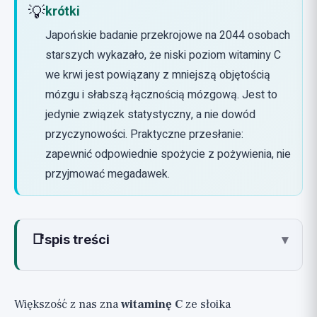
💡
krótki
Japońskie badanie przekrojowe na 2044 osobach
starszych wykazało, że niski poziom witaminy C
we krwi jest powiązany z mniejszą objętością
mózgu i słabszą łącznością mózgową. Jest to
jedynie związek statystyczny, a nie dowód
przyczynowości. Praktyczne przesłanie:
zapewnić odpowiednie spożycie z pożywienia, nie
przyjmować megadawek.
📑
spis treści
▾
Czym jest witamina C i co robi?
Związek z mózgiem: możliwy mechanizm
Większość z nas zna
witaminę C
ze słoika