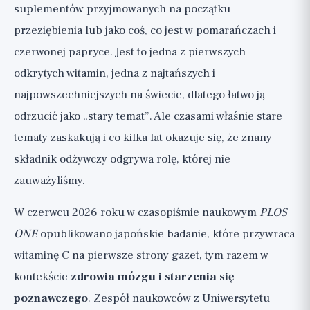
Obecne dowody
suplementów przyjmowanych na początku
Badanie 1: Uniwersytet Hirosaki, Japonia, 2026
przeziębienia lub jako coś, co jest w pomarańczach i
Badanie 2: Tło z wcześniejszych badań
czerwonej papryce. Jest to jedna z pierwszych
przekrojowych
odkrytych witamin, jedna z najtańszych i
Co samo badanie mówi o ograniczeniach
najpowszechniejszych na świecie, dlatego łatwo ją
Dlaczego związek statystyczny to nie to
odrzucić jako „stary temat”. Ale czasami właśnie stare
samo co przyczynowość?
tematy zaskakują i co kilka lat okazuje się, że znany
Czy warto zacząć przyjmować
składnik odżywczy odgrywa rolę, której nie
megadawki witaminy C?
zauważyliśmy.
Co jednak wynieść z tego badania?
W czerwcu 2026 roku w czasopiśmie naukowym
PLOS
Szersza perspektywa
ONE
opublikowano japońskie badanie, które przywraca
witaminę C na pierwsze strony gazet, tym razem w
kontekście
zdrowia mózgu i starzenia się
poznawczego
. Zespół naukowców z Uniwersytetu