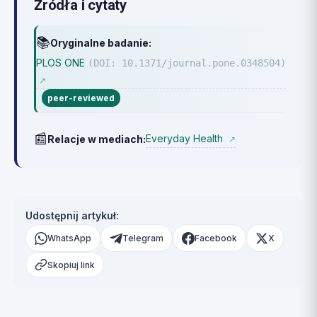
Źródła i cytaty
📚
Oryginalne badanie:
PLOS ONE
(DOI: 10.1371/journal.pone.0348504)
↗
peer-reviewed
📰
Everyday Health
Relacje w mediach:
↗
Udostępnij artykuł:
WhatsApp
Telegram
Facebook
X
Skopiuj link