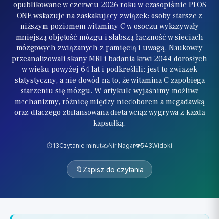
opublikowane w czerwcu 2026 roku w czasopiśmie PLOS
ONE wskazuje na zaskakujący związek: osoby starsze z
niższym poziomem witaminy C w osoczu wykazywały
mniejszą objętość mózgu i słabszą łączność w sieciach
mózgowych związanych z pamięcią i uwagą. Naukowcy
przeanalizowali skany MRI i badania krwi 2044 dorosłych
w wieku powyżej 64 lat i podkreślili: jest to związek
statystyczny, a nie dowód na to, że witamina C zapobiega
starzeniu się mózgu. W artykule wyjaśnimy możliwe
mechanizmy, różnicę między niedoborem a megadawką
oraz dlaczego zbilansowana dieta wciąż wygrywa z każdą
kapsułką.
⏱️
13
Czytanie minut
✍️
Nir Nagar
👁️
543
Widoki
🔖
Zapisz do czytania