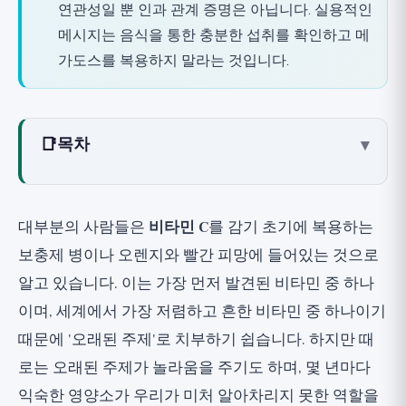
연관성일 뿐 인과 관계 증명은 아닙니다. 실용적인
메시지는 음식을 통한 충분한 섭취를 확인하고 메
가도스를 복용하지 말라는 것입니다.
📑
목차
▾
비타민 C란 무엇이며 어떤 역할을 하나요?
뇌와의 연관성: 가능한 메커니즘
대부분의 사람들은
비타민 C
를 감기 초기에 복용하는
현재 증거
보충제 병이나 오렌지와 빨간 피망에 들어있는 것으로
연구 1: 일본 히로사키 대학, 2026
알고 있습니다. 이는 가장 먼저 발견된 비타민 중 하나
연구 2: 이전 단면 연구의 배경
이며, 세계에서 가장 저렴하고 흔한 비타민 중 하나이기
연구 자체가 한계에 대해 말하는 것
때문에 '오래된 주제'로 치부하기 쉽습니다. 하지만 때
로는 오래된 주제가 놀라움을 주기도 하며, 몇 년마다
통계적 연관성이 인과 관계와 다른 이유는 무
엇인가요?
익숙한 영양소가 우리가 미처 알아차리지 못한 역할을