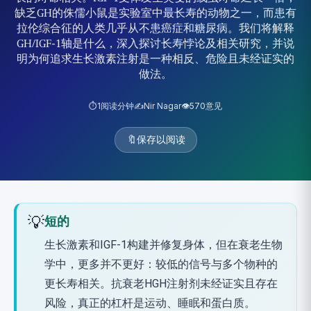
缺乏GH的侏儒小鼠是实验室中最长寿的动物之一，而患有
拉伦综合征的人类几乎从不患癌症和糖尿病。我们将解释
GH/IGF-1轴是什么，深入探讨长寿悖论及相关研究，并说
明为何追求生长激素注射是一种相反、危险且未经证实的
做法。
⏱️
1
阅读分钟
✍️
Nir Nagar
👁️
570
意见
🔖
保存以阅读
💡
短的
生长激素和IGF-1构建并修复身体，但在衰老生物
学中，更多并不更好：较低的信号与多个物种的
更长寿相关。抗衰老HGH注射剂未经证实且存在
风险，真正的杠杆是运动、睡眠和蛋白质。