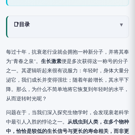
📑
目录
▾
什么是生长激素和IGF-1？
随年龄下降：生长激素暂停
每过十年，抗衰老行业就会拥抱一种新分子，并将其奉
长寿悖论：为什么少即是多
为“青春之泉”。
生长激素
便是多次获得这一称号的分子
研究1：寿命翻倍的线虫，1993年
之一。其逻辑听起来很有说服力：年轻时，身体大量分
研究2：长寿的侏儒小鼠，1996年
泌它，我们成长并变得强壮；随着年龄增长，其水平下
研究3：拉伦综合征，悖论中的人类，2011年
降。那么，为什么不简单地将它恢复到年轻时的水平，
研究4：低IGF-1与长寿老年人的存活率，2014年
从而逆转时光呢？
对“抗衰老”HGH注射剂的批评
问题在于，当我们深入探究生物学时，会发现衰老科学
如何以自然方式支持健康的GH/IGF-1轴
中最引人入胜的悖论之一。
从线虫到人类，在多个物种
从研究中可以学到什么？
中，恰恰是较低的生长信号与更长的寿命相关，而非更