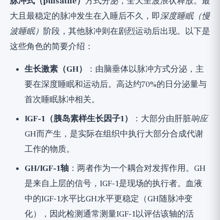
脉冲式（pulsatile）
方式分泌，全天呈波浪状释放。最
大且最稳定的脉冲发生在入睡后不久，即
深度睡眠（慢
波睡眠）
阶段，其他脉冲则在剧烈运动后出现。以下是
这些角色的简要介绍：
生长激素（GH）
：由脑垂体以脉冲方式分泌，主
要在深度睡眠和运动后。高达约70%的日分泌量与
首次睡眠脉冲相关。
IGF-1（胰岛素样生长因子1）
：大部分由肝脏
响应
GH而产生，是实际在组织中执行大部分合成代谢
工作的物质。
GH/IGF-1轴
：两者作为一个耦合对发挥作用。GH
是来自上层的信号，IGF-1是现场的执行者。血液
中的IGF-1水平比GH水平更稳定（GH随脉冲变
化），因此检测通常测量IGF-1以评估该轴的活