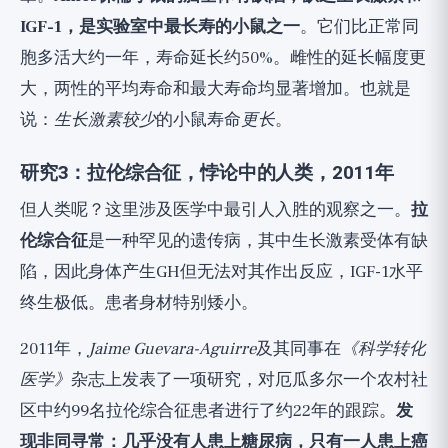
IGF-1，是实验室中最长寿的小鼠之一
。它们比正常同
胞多活大约一年，寿命延长约50%。雌性的延长幅度更
大，两性的平均寿命和最大寿命均显著增加。也就是
说：
生长激素较少
的小鼠寿命
更长
。
研究3：拉伦综合征，悖论中的人类，2011年
但人类呢？这里涉及医学中最引人入胜的观察之一。
拉
伦综合征
是一种罕见的遗传病，其中生长激素受体有缺
陷，因此身体产生GH但无法对其作出反应，IGF-1水平
终生极低。患者身材特别矮小。
2011年，
Jaime Guevara-Aguirre
及其同事在
《科学转化
医学》
杂志上发表了一项研究，对厄瓜多尔一个农村社
区中约99名拉伦综合征患者进行了约22年的跟踪。
发
现非同寻常：几乎没有人患上糖尿病，只有一人患上癌