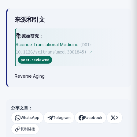
来源和引文
📚
原始研究：
Science Translational Medicine
(DOI:
10.1126/scitranslmed.3001845)
↗
peer-reviewed
Reverse Aging
分享文章：
WhatsApp
Telegram
Facebook
X
复制链接