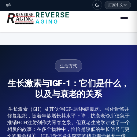
דלג לתוכן הראשי
🧬
中文
🇨🇳
REVERSE
AGING
生活方式
生长激素与IGF-1：它们是什么，
以及与衰老的关系
生长激素（GH）及其伙伴IGF-1能构建肌肉、强化骨骼并
修复组织，随着年龄增长其水平下降，抗衰老诊所便急于
推销HGH注射剂作为青春之泉。但衰老生物学讲述了一个
相反的故事：在多个物种中，恰恰是较低的生长信号与更
长的寿命相关。IGF-1受体发生突变的线虫寿命延长一倍，