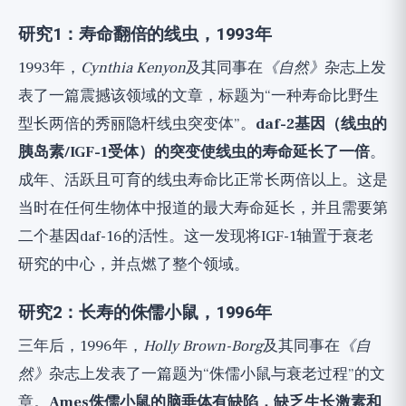
研究1：寿命翻倍的线虫，1993年
1993年，
Cynthia Kenyon
及其同事在
《自然》
杂志上发
表了一篇震撼该领域的文章，标题为“一种寿命比野生
型长两倍的秀丽隐杆线虫突变体”。
daf-2基因（线虫的
胰岛素/IGF-1受体）的突变使线虫的寿命延长了一倍
。
成年、活跃且可育的线虫寿命比正常长两倍以上。这是
当时在任何生物体中报道的最大寿命延长，并且需要第
二个基因daf-16的活性。这一发现将IGF-1轴置于衰老
研究的中心，并点燃了整个领域。
研究2：长寿的侏儒小鼠，1996年
三年后，1996年，
Holly Brown-Borg
及其同事在
《自
然》
杂志上发表了一篇题为“侏儒小鼠与衰老过程”的文
章。
Ames侏儒小鼠的脑垂体有缺陷，缺乏生长激素和