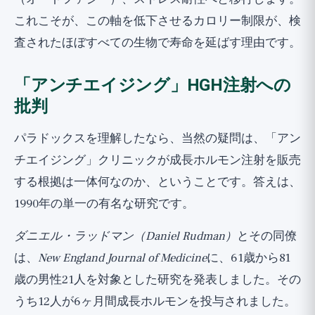
これこそが、この軸を低下させるカロリー制限が、検
査されたほぼすべての生物で寿命を延ばす理由です。
「アンチエイジング」HGH注射への
批判
パラドックスを理解したなら、当然の疑問は、「アン
チエイジング」クリニックが成長ホルモン注射を販売
する根拠は一体何なのか、ということです。答えは、
1990年の単一の有名な研究です。
ダニエル・ラッドマン（Daniel Rudman）
とその同僚
は、
New England Journal of Medicine
に、61歳から81
歳の男性21人を対象とした研究を発表しました。その
うち12人が6ヶ月間成長ホルモンを投与されました。