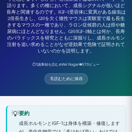
語ります。多くの種において、成長シグナルが低いほど
長寿と関連するのです。IGF-1受容体に変異がある線虫は
2倍長生きし、GHを欠く矮性マウスは実験室で最も長生
きするマウスの一種であり、ラロン症候群の人は癌や糖
尿病にほとんどなりません。GH/IGF-1軸とは何か、長寿
のパラドックスを研究とともに深掘りし、成長ホルモン
注射を追い求めることがなぜ逆効果で危険で証明されて
いないのかを説明します。
⏱️
1
議事録を読む
✍️
Nir Nagar
👁️
570
ビュー
🔖
読むために保存
💡
要約
成長ホルモンとIGF-1は身体を構築・修復します
が、老化生物学では「多ければ良い」わけでは