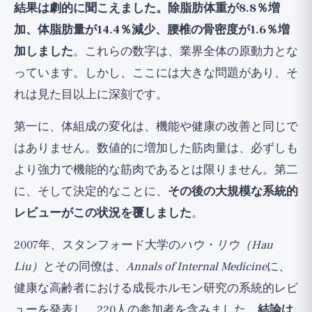
結果は劇的に聞こえました。除脂肪体重が8.8％増
加、体脂肪量が14.4％減少、腰椎の骨密度が1.6％増
加しました
。これらの数字は、業界全体の原動力とな
っています。しかし、ここには大きな問題があり、そ
れは見た目以上に深刻です。
第一に、体組成の変化は、機能や健康の改善と同じで
はありません。数値的に増加した筋肉量は、必ずしも
より強力で機能的な筋肉であるとは限りません。第二
に、そして決定的なことに、
その後の大規模な系統的
レビューがこの状況を覆しました
。
2007年、スタンフォード大学の
ハウ・リウ（Hau
Liu）
とその同僚は、
Annals of Internal Medicine
に、
健康な高齢者における成長ホルモン研究の系統的レビ
ューを発表し、220人の参加者を含みました。
結論は