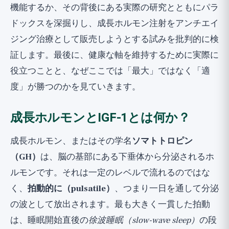
機能するか、その背後にある実際の研究とともにパラ
ドックスを深掘りし、成長ホルモン注射をアンチエイ
ジング治療として販売しようとする試みを批判的に検
証します。最後に、健康な軸を維持するために実際に
役立つことと、なぜここでは「最大」ではなく「適
度」が勝つのかを見ていきます。
成長ホルモンとIGF-1とは何か？
成長ホルモン、またはその学名
ソマトトロピン
（GH）
は、脳の基部にある下垂体から分泌されるホ
ルモンです。それは一定のレベルで流れるのではな
く、
拍動的に（pulsatile）
、つまり一日を通して分泌
の波として放出されます。最も大きく一貫した拍動
は、睡眠開始直後の
徐波睡眠（slow-wave sleep）
の段