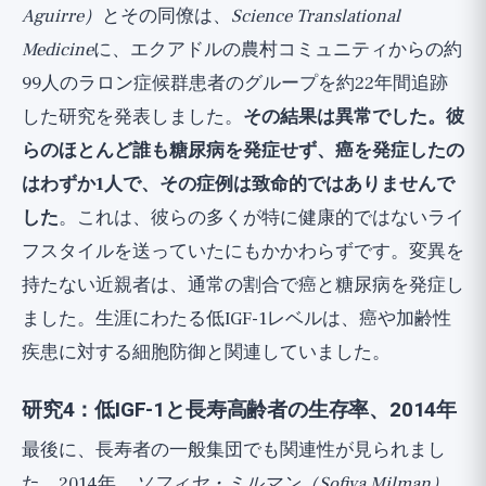
Aguirre）
とその同僚は、
Science Translational
Medicine
に、エクアドルの農村コミュニティからの約
99人のラロン症候群患者のグループを約22年間追跡
した研究を発表しました。
その結果は異常でした。彼
らのほとんど誰も糖尿病を発症せず、癌を発症したの
はわずか1人で、その症例は致命的ではありませんで
した
。これは、彼らの多くが特に健康的ではないライ
フスタイルを送っていたにもかかわらずです。変異を
持たない近親者は、通常の割合で癌と糖尿病を発症し
ました。生涯にわたる低IGF-1レベルは、癌や加齢性
疾患に対する細胞防御と関連していました。
研究4：低IGF-1と長寿高齢者の生存率、2014年
最後に、長寿者の一般集団でも関連性が見られまし
た。2014年、
ソフィヤ・ミルマン（Sofiya Milman）