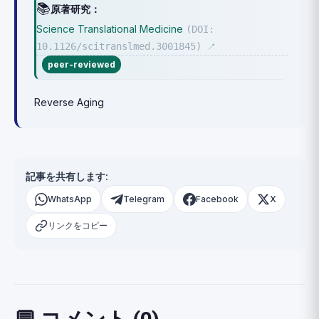
📚
原著研究：
Science Translational Medicine
(DOI:
10.1126/scitranslmed.3001845)
↗
peer-reviewed
Reverse Aging
記事を共有します:
WhatsApp
Telegram
Facebook
X
リンクをコピー