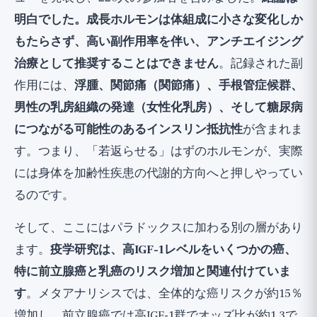
明白でした。成長ホルモンは体組成に小さな変化しか
もたらさず、高い副作用率を伴い、アンチエイジング
治療として推奨することはできません
。記録された副
作用には、
浮腫、関節痛（関節痛）、手根管症候群、
男性の乳房組織の発達（女性化乳房）、そして糖尿病
につながる可能性のあるインスリン抵抗性
が含まれま
す。つまり、「若返らせる」はずのホルモンが、実際
には身体を加齢性疾患の代謝的方向へと押しやってい
るのです。
そして、ここにはパラドックスに加わる別の層があり
ます。
疫学研究は、高IGF-1レベルをいくつかの癌、
特に前立腺癌と乳癌のリスク増加と関連付けていま
す
。メタアナリシスでは、全体的な癌リスクが約15％
増加し、前立腺癌では高IGF-1群でオッズ比が約1.3で