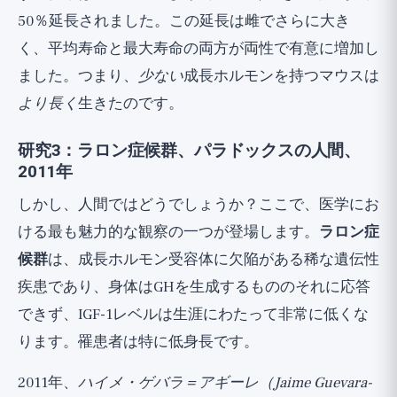
50％延長されました。この延長は雌でさらに大き
く、平均寿命と最大寿命の両方が両性で有意に増加し
ました。つまり、
少ない
成長ホルモンを持つマウスは
より長く
生きたのです。
研究3：ラロン症候群、パラドックスの人間、
2011年
しかし、人間ではどうでしょうか？ここで、医学にお
ける最も魅力的な観察の一つが登場します。
ラロン症
候群
は、成長ホルモン受容体に欠陥がある稀な遺伝性
疾患であり、身体はGHを生成するもののそれに応答
できず、IGF-1レベルは生涯にわたって非常に低くな
ります。罹患者は特に低身長です。
2011年、
ハイメ・ゲバラ＝アギーレ（Jaime Guevara-