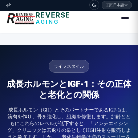
דלג לתוכן הראשי
🧬
日本語
🇯🇵
REVERSE
AGING
ライフスタイル
成長ホルモンとIGF-1：その正体
と老化との関係
成長ホルモン（GH）とそのパートナーであるIGF-1は、
筋肉を作り、骨を強化し、組織を修復します。加齢とと
もにこれらのレベルが低下すると、「アンチエイジン
グ」クリニックは若返りの泉としてHGH注射を販売しよ
うと急ぎます。しかし、老化生物学は逆のストーリーを