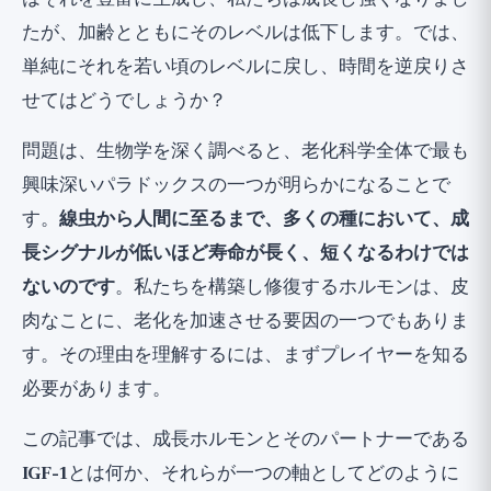
研究3：ラロン症候群、パラドックスの人間、
たが、加齢とともにそのレベルは低下します。では、
2011年
単純にそれを若い頃のレベルに戻し、時間を逆戻りさ
研究4：低IGF-1と長寿高齢者の生存率、2014年
せてはどうでしょうか？
「アンチエイジング」HGH注射への批判
問題は、生物学を深く調べると、老化科学全体で最も
GH/IGF-1軸を自然に健康的にサポートする
興味深いパラドックスの一つが明らかになることで
方法
す。
線虫から人間に至るまで、多くの種において、成
研究から何を学ぶべきか？
長シグナルが低いほど寿命が長く、短くなるわけでは
広い視点
ないのです
。私たちを構築し修復するホルモンは、皮
肉なことに、老化を加速させる要因の一つでもありま
す。その理由を理解するには、まずプレイヤーを知る
必要があります。
この記事では、成長ホルモンとそのパートナーである
IGF-1
とは何か、それらが一つの軸としてどのように