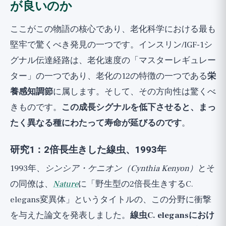
が良いのか
ここがこの物語の核心であり、老化科学における最も
堅牢で驚くべき発見の一つです。インスリン/IGF-1シ
グナル伝達経路は、老化速度の「マスターレギュレー
ター」の一つであり、老化の12の特徴の一つである
栄
養感知調節
に属します。そして、その方向性は驚くべ
きものです。
この成長シグナルを低下させると、まっ
たく異なる種にわたって寿命が延びるのです
。
研究1：2倍長生きした線虫、1993年
1993年、
シンシア・ケニオン（Cynthia Kenyon）
とそ
の同僚は、
Nature
に「野生型の2倍長生きするC.
elegans変異体」というタイトルの、この分野に衝撃
を与えた論文を発表しました。
線虫C. elegansにおけ