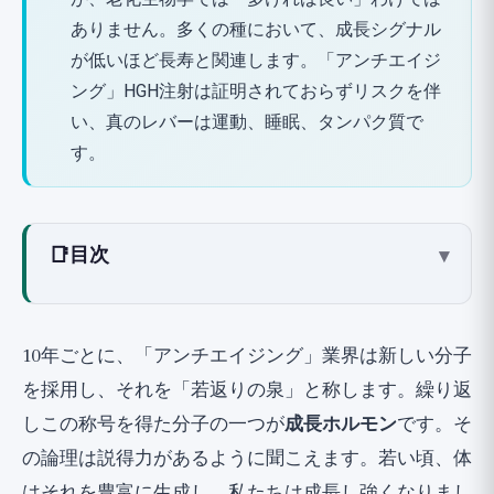
ありません。多くの種において、成長シグナル
が低いほど長寿と関連します。「アンチエイジ
ング」HGH注射は証明されておらずリスクを伴
い、真のレバーは運動、睡眠、タンパク質で
す。
📑
目次
▾
成長ホルモンとIGF-1とは何か？
加齢に伴う低下：ソマトポーズ
10年ごとに、「アンチエイジング」業界は新しい分子
長寿のパラドックス：なぜ少ない方が良いの
を採用し、それを「若返りの泉」と称します。繰り返
か
しこの称号を得た分子の一つが
成長ホルモン
です。そ
研究1：2倍長生きした線虫、1993年
の論理は説得力があるように聞こえます。若い頃、体
研究2：長寿の矮性マウス、1996年
はそれを豊富に生成し、私たちは成長し強くなりまし