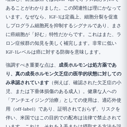
あることがわかりました。この関連性は理にかなって
います。なぜなら、IGF-1は定義上、細胞分裂を促進
しプログラム細胞死を抑制するシグナルであり、まさ
に癌細胞が「好む」特性だからです。これはまた、ラ
ロン症候群の知見を美しく補完します。非常に低い
IGF-1レベルは癌に対する防御を意味します。
強調すべき重要な点は、
成長ホルモンは処方薬であ
り、真の成長ホルモン欠乏症の医学的状態に対しての
み承認されています
（例えば、確認された欠乏症の小
児、または下垂体損傷のある成人）。健康な人への
「アンチエイジング治療」としての使用は、適応外使
用（off-label）であり、証明されておらず、リスクを
伴い、米国ではこの目的での配布は法律で禁止されて
います。これは、それを入手または摂取する方法を説