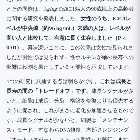
とその同僚は、
Aging Cell
に184人の90歳以上の高齢者
に関する研究を発表しました。
女性のうち、IGF-1レ
ベルが中央値（約96 ng/mL）未満の人は、レベルが
高い人と比較して、有意に長く生存しました（P <
0.01）
。興味深いことに、この効果は女性で見られま
したが男性では見られず、性ホルモンが軸の長寿への
影響に役割を果たしている可能性を示唆しています。
4つの研究に共通する点は明らかです。
これは成長と
長寿の間の「トレードオフ」です
。成長シグナルが多
いと、細胞は成長、分裂、構築を修復よりも優先する
ように促され、これがまさに老化を加速させるもので
す。成長シグナルが少ないと、細胞は「メンテナン
ス」モード、すなわちDNA修復、内部クレンジング
（オートファジー）、ストレス耐性へと移行します。