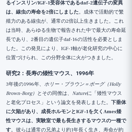
るインスリン/IGF-1受容体であるdaf-2遺伝子の変異
は、線虫の寿命を2倍にしました
。成体で活動的で繁
殖力のある線虫が、通常の2倍以上生きました。これ
は当時、あらゆる生物で報告された中で最大の寿命延
長であり、2番目の遺伝子daf-16の活性を必要としま
した。この発見により、IGF-1軸が老化研究の中心に
位置づけられ、この分野全体に火がつきました。
研究2：長寿の矮性マウス、1996年
3年後の1996年、
ホリー・ブラウン＝ボーグ（Holly
Brown-Borg）
とその同僚は、
Nature
に「矮性マウス
と老化プロセス」という論文を発表しました。
下垂体
に欠陥があり、成長ホルモンとIGF-1を欠くAmes矮
性マウスは、実験室で最も長生きするマウスの一種で
す
。彼らは通常の兄弟より約1年長く生き、寿命が約