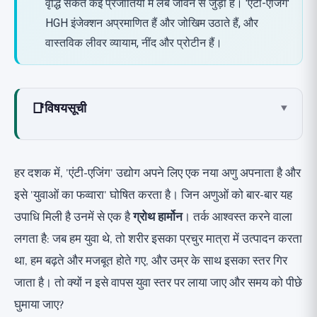
वृद्धि संकेत कई प्रजातियों में लंबे जीवन से जुड़ा है। 'एंटी-एजिंग'
HGH इंजेक्शन अप्रमाणित हैं और जोखिम उठाते हैं, और
वास्तविक लीवर व्यायाम, नींद और प्रोटीन हैं।
📑
विषयसूची
▾
ग्रोथ हार्मोन और IGF-1 क्या हैं?
उम्र के साथ गिरावट: सोमाटोपॉज़
हर दशक में, 'एंटी-एजिंग' उद्योग अपने लिए एक नया अणु अपनाता है और
दीर्घायु विरोधाभास: कम अधिक क्यों है
इसे 'युवाओं का फव्वारा' घोषित करता है। जिन अणुओं को बार-बार यह
अध्ययन 1: कीड़ा जो दोगुना जीवित रहा, 1993
उपाधि मिली है उनमें से एक है
ग्रोथ हार्मोन
। तर्क आश्वस्त करने वाला
अध्ययन 2: लंबे समय तक जीवित रहने वाले बौने चूहे, 1996
लगता है: जब हम युवा थे, तो शरीर इसका प्रचुर मात्रा में उत्पादन करता
अध्ययन 3: लारोन सिंड्रोम, विरोधाभास के मनुष्य, 2011
था, हम बढ़ते और मजबूत होते गए, और उम्र के साथ इसका स्तर गिर
अध्ययन 4: कम IGF-1 और लंबे समय तक जीवित रहने वाले
जाता है। तो क्यों न इसे वापस युवा स्तर पर लाया जाए और समय को पीछे
बुजुर्गों में उत्तरजीविता, 2014
घुमाया जाए?