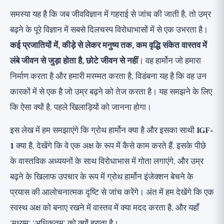
'एंटी-एजिंग' HGH इंजेक्शन की आलोचना
समस्या यह है कि जब जीवविज्ञान में गहराई से जांच की जाती है, तो उम्र
प्राकृतिक रूप से स्वस्थ GH/IGF-1 अक्ष का समर्थन
बढ़ने के पूरे विज्ञान में सबसे दिलचस्प विरोधाभासों में से एक उभरता है।
कैसे करें
कई प्रजातियों में, कीड़े से लेकर मनुष्य तक, कम वृद्धि संकेत वास्तव में
शोध से वास्तव में क्या लेना चाहिए?
लंबे जीवन से जुड़ा होता है, छोटे जीवन से नहीं
। वह हार्मोन जो हमारा
व्यापक परिप्रेक्ष्य
निर्माण करता है और हमारी मरम्मत करता है, विडंबना यह है कि वह उन
कारकों में से एक है जो उम्र बढ़ने को तेज करता है। यह समझने के लिए
कि ऐसा क्यों है, पहले खिलाड़ियों को जानना होगा।
इस लेख में हम समझाएंगे कि ग्रोथ हार्मोन क्या है और इसका साथी
IGF-
1
क्या है, देखेंगे कि वे एक अक्ष के रूप में कैसे काम करते हैं, इसके पीछे
के वास्तविक अध्ययनों के साथ विरोधाभास में गोता लगाएंगे, और उम्र
बढ़ने के खिलाफ उपचार के रूप में ग्रोथ हार्मोन इंजेक्शन बेचने के
प्रयास की आलोचनात्मक दृष्टि से जांच करेंगे। अंत में हम देखेंगे कि एक
स्वस्थ अक्ष को बनाए रखने में वास्तव में क्या मदद करता है, और यहाँ
'मध्यम' 'अधिकतम' को क्यों हराता है।