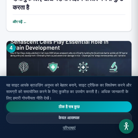
करता है
और पढ़ें ←
4
यह साइट आपके ब्राउज़िंग अनुभव को बेहतर बनाने, साइट ट्रैफ़िक का विश्लेषण करने और
सामग्री को समायोजित करने के लिए कुकीज़ का उपयोग करती है। अधिक जानकारी के
लिए हमारी गोपनीयता नीति देखें।
ठीक है सब कुछ
मस्तिष्क में ज़ोंबी कोशिकाएँ: उन सभी को खत्म करना
केवल आवश्यक
क्यों गलत है
परिभाषाएं
और पढ़ें ←