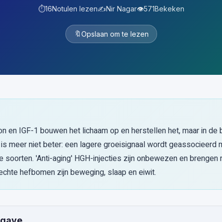
⏱️
16
Notulen lezen
✍️
Nir Nagar
👁️
571
Bekeken
🔖
Opslaan om te lezen
n en IGF-1 bouwen het lichaam op en herstellen het, maar in de b
 is meer niet beter: een lagere groeisignaal wordt geassocieerd 
le soorten. 'Anti-aging' HGH-injecties zijn onbewezen en brengen r
echte hefbomen zijn beweging, slaap en eiwit.
pgave