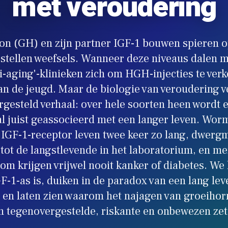
met veroudering
n (GH) en zijn partner IGF-1 bouwen spieren op
stellen weefsels. Wanneer deze niveaus dalen me
i-aging'-klinieken zich om HGH-injecties te ver
an de jeugd. Maar de biologie van veroudering v
gesteld verhaal: over hele soorten heen wordt 
l juist geassocieerd met een langer leven. Wo
e IGF-1-receptor leven twee keer zo lang, dwerg
ot de langstlevende in het laboratorium, en m
m krijgen vrijwel nooit kanker of diabetes. We 
-1-as is, duiken in de paradox van een lang le
 en laten zien waarom het najagen van groeihor
n tegenovergestelde, riskante en onbewezen zet 