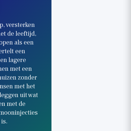
, versterken
t de leeftijd,
kopen als een
ertelt een
een lagere
rmen met een
muizen zonder
ensen met het
leggen uit wat
ven met de
mooninjecties
is.