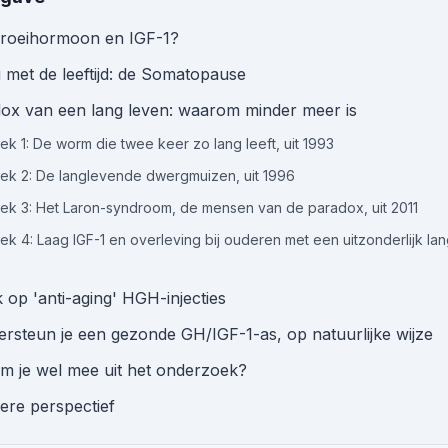
 groeihormoon en IGF-1?
g met de leeftijd: de Somatopause
ox van een lang leven: waarom minder meer is
k 1: De worm die twee keer zo lang leeft, uit 1993
k 2: De langlevende dwergmuizen, uit 1996
k 3: Het Laron-syndroom, de mensen van de paradox, uit 2011
k 4: Laag IGF-1 en overleving bij ouderen met een uitzonderlijk la
k op 'anti-aging' HGH-injecties
rsteun je een gezonde GH/IGF-1-as, op natuurlijke wijze
m je wel mee uit het onderzoek?
ere perspectief