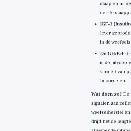
slaap en na in
eerste slaappu
IGF-1 (Insuli
lever geprod
in de weefsels 
De GH/IGF-1
is de uitvoerd
varieert van p
beoordelen.
Wat doen ze?
De G
signalen aan cell
weefselherstel en 
drijft het de leng
afnemende intensit