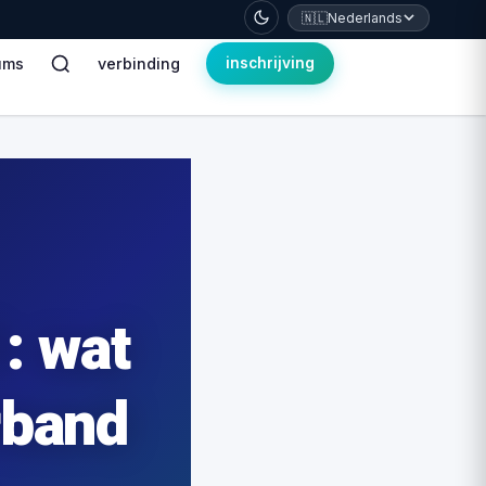
🇳🇱
Nederlands
ums
verbinding
inschrijving
: wat
erband