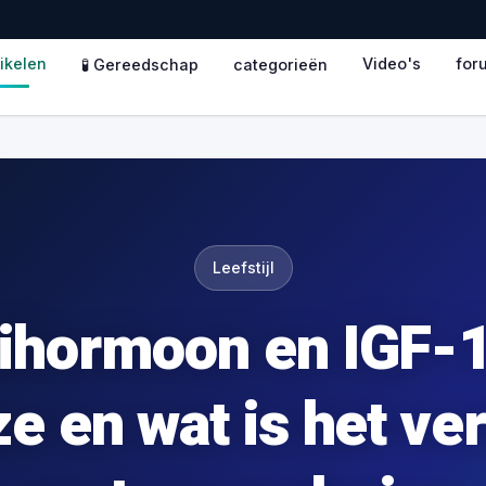
tikelen
Video's
for
🧪 Gereedschap
categorieën
Leefstijl
ihormoon en IGF-1
ze en wat is het v