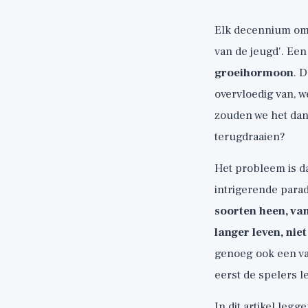
Elk decennium omar
van de jeugd'. Een
groeihormoon
. 
overvloedig van, w
zouden we het dan
terugdraaien?
Het probleem is d
intrigerende para
soorten heen, va
langer leven, niet
genoeg ook een va
eerst de spelers 
In dit artikel leg