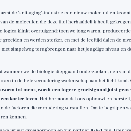
mt de 'anti-aging'-industrie een nieuw molecuul en kroont h
 van de moleculen die deze titel herhaaldelijk heeft gekregen
De logica klinkt overtuigend: toen we jong waren, produceerde
e groeiden en werden sterker, en met de leeftijd dalen de ni
 niet simpelweg terugbrengen naar het jeugdige niveau en de
at wanneer we de biologie diepgaand onderzoeken, een van 
doxen in de hele verouderingswetenschap aan het licht komt.
n worm tot mens, wordt een lagere groeisignaal juist gea
 een korter leven
. Het hormoon dat ons opbouwt en herstelt, 
n de factoren die veroudering versnellen. Om te begrijpen 
leren kennen.
gen we uit wat groeihormoon en zijn partner
IGF-1
zijn, laten w