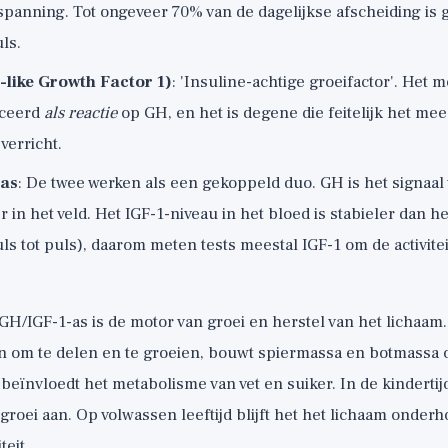
spanning. Tot ongeveer 70% van de dagelijkse afscheiding is
ls.
n-like Growth Factor 1)
: 'Insuline-achtige groeifactor'. Het 
uceerd
als reactie
op GH, en het is degene die feitelijk het me
verricht.
-as
: De twee werken als een gekoppeld duo. GH is het signaal
er in het veld. Het IGF-1-niveau in het bloed is stabieler dan h
uls tot puls), daarom meten tests meestal IGF-1 om de activitei
H/IGF-1-as is de motor van groei en herstel van het lichaam.
en om te delen en te groeien, bouwt spiermassa en botmassa 
beïnvloedt het metabolisme van vet en suiker. In de kindertij
tegroei aan. Op volwassen leeftijd blijft het het lichaam onde
eit.