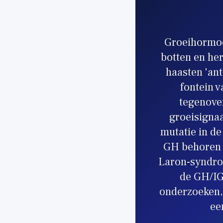
Groeihormoo
botten en her
haasten 'ant
fontein v
tegenover
groeisignaa
mutatie in d
GH behoren t
Laron-syndroo
de GH/IGF
onderzoeken,
ee