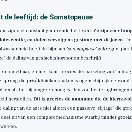
t de leeftijd: de Somatopause
us zijn niet constant gedurende het leven.
Ze zijn zeer hoog
dolescentie, en dalen vervolgens gestaag met de jaren
. De
volwassenheid heeft de bijnaam
'somatopause'
gekregen, paral
' de daling van geslachtshormonen beschrijft.
t en meetbaar, en hier komt precies de marketing van 'anti-a
e sprong die privéklinieken maken is ogenschijnlijk eenvoudi
ijd, en als het bij jongeren hoog is, dan zou het terugbrengen
eid herstellen.
Dit is precies de aanname die de hiernav
e daling van de as is niet alleen een passieve 'slijtage' die g
 deel uit van een complex mechanisme waarbij minder groeisi
werken.