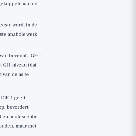
 gekoppeld aan de
meeste wordt in de
este anabole werk
 van bovenaf, IGF-1
et GH-niveau (dat
t van de as te
 IGF-1 geeft
op, bevordert
d en adolescentie
rhouden, maar met