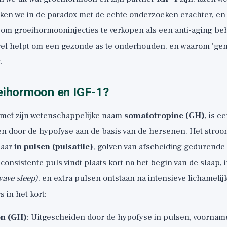
iken we in de paradox met de echte onderzoeken erachter, en
 om groeihormooninjecties te verkopen als een anti-aging beh
 wel helpt om een gezonde as te onderhouden, en waarom 'gem
.
eihormoon en IGF-1?
met zijn wetenschappelijke naam
somatotropine (GH)
, is 
en door de hypofyse aan de basis van de hersenen. Het stroo
maar
in pulsen (pulsatile)
, golven van afscheiding gedurende
consistente puls vindt plaats kort na het begin van de slaap, 
wave sleep)
, en extra pulsen ontstaan na intensieve lichamelij
s in het kort:
n (GH)
: Uitgescheiden door de hypofyse in pulsen, voornamel