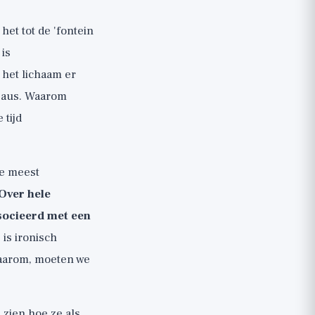
et tot de 'fontein
 is
 het lichaam er
veaus. Waarom
 tijd
de meest
Over hele
ssocieerd met een
is ironisch
waarom, moeten we
e zien hoe ze als