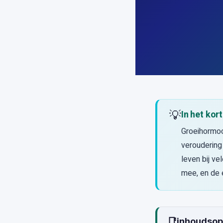
💡
In het kort
Groeihormoo
veroudering
leven bij ve
mee, en de 
📑
inhoudso