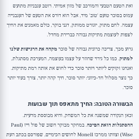
ואת הטעם הטבעי והמורכב של מזון אמיתי. רוטב עגבניות מתועש
עמוס בסוכר טועם 'טוב' מיד, אבל הוא דורס את הטעם של העגבנייה
עצמה. לחם מתוק, יוגורט ממותק, דגני בוקר, כולם מאמנים את החיך
לצפות לעוצמת מתיקות גבוהה כברירת מחדל.
גרוע מכך, צריכה כרונית גבוהה של סוכר
מקהה את הרגישות שלנו
למתוק
. כמו כל גירוי שחוזר על עצמו בעוצמה, המערכת מסתגלת,
ואנחנו זקוקים ליותר ויותר סוכר כדי לחוש את אותה רמת מתיקות.
כך נוצר מסלול חד-כיווני: יותר סוכר, חיך קהה יותר, צורך בעוד יותר
סוכר.
הבשורה הטובה: החיך מתאפס תוך שבועות
וכאן הנקודה שמשנה את כל המשחק, והיא מבוססת מדעית.
ההסתגלות הזאת הפיכה
. במחקר מבוקר חשוב של פול וייז (Paul
Wise) וצוותו ממרכז Monell לחושים הכימיים, שפורסם בכתב העת