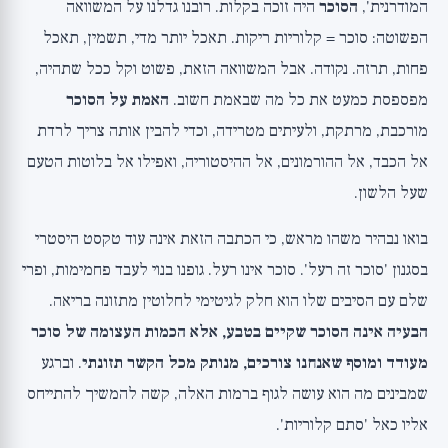
המודרנית',
הסוכר
היה זוכה בקלות. רובנו גדלנו על המשוואה
מנגנון 1: פרוקטוז הופך לשומן ישירות בכבד
הפשוטה: סוכר = קלוריות ריקות. תאכל יותר מדי, תשמין, תאכל
מנגנון 2: אינסולין כרוני נועל אותך במצב אגירת שומן
פחות, תרזה. נקודה. אבל המשוואה הזאת, פשוט וקל ככל שתהיה,
מנגנון 3: סוכר נוזלי לא משביע, ולכן קל לצרוך ממנו בלי
מפספסת כמעט את כל מה שבאמת חשוב.
האמת על הסוכר
גבול
מורכבת, מרתקת, ולעיתים מטרידה, וכדי להבין אותה צריך לרדת
מחלות הציוויליזציה: מה הסוכר הביא לעולם
אל הכבד, אל ההורמונים, אל ההיסטוריה, ואפילו אל בלוטות הטעם
איפה הקשר הכי חזק, ואיפה צריך להיזהר מהכללה
שעל הלשון.
חטיפת חוש הטעם: איך הסוכר גונב לך את
בואו נבהיר משהו מראש, כי הכתבה הזאת אינה עוד טקסט היסטרי
הטעמים
בסגנון 'סוכר זה רעל'. סוכר אינו רעל. גופנו בנוי לעבד פחמימות, ופרי
הבשורה הטובה: החיך מתאפס תוך שבועות
שלם עם הסיבים שלו הוא חלק לגיטימי לחלוטין מתזונה בריאה.
אז מה כן לעשות? המלצות מעשיות
הבעיה אינה הסוכר שקיים בטבע, אלא הכמות העצומה של סוכר
הפרספקטיבה הרחבה
מעודד ומוסף שאנחנו צורכים, מנותק מכל הקשר תזונתי
. וברגע
שמבינים מה הוא עושה לגוף ברמות האלה, קשה להמשיך להתייחס
אליו כאל 'סתם קלוריות'.