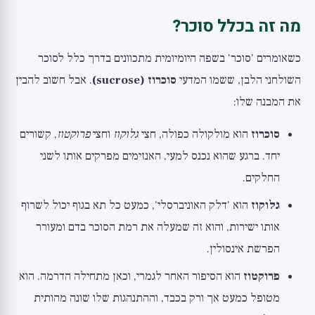
מה זה בכלל סוכר?
כשאומרים 'סוכר' בשפה היומיומית מתכוונים בדרך כלל לסוכר
השולחני הלבן, ששמו המדעי
סוכרוז (sucrose)
. אבל חשוב להבין
את המבנה שלו:
סוכרוז
הוא מולקולה כפולה, חצי
גלוקוז
וחצי
פרוקטוז
, קשורים
יחד. ברגע שהוא נכנס למעי, האנזימים מפרקים אותו לשני
החלקים.
גלוקוז
הוא 'דלק האוניברסלי', כמעט כל תא בגוף יכול לשרוף
אותו ישירות, והוא זה שמעלה את רמת הסוכר בדם ומעורר
הפרשת אינסולין.
פרוקטוז
הוא הסיפור האחר לגמרי, וכאן מתחילה הדרמה. הוא
מטופל כמעט אך ורק בכבד, וההתנהגות שלו שונה מהותית