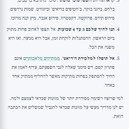
קראו תוויות וחפשו סוכר מוסתר
. סוכר מתחבא ברטבים,
בלחם, בדגני בוקר, ב'חטיפים בריאים' וביוגורט. שמות נרדפים:
סירופ תירס, פרוקטוז, דקסטרוז, סירופ אגבה, מיץ קנה מרוכז.
תנו לחיך שלכם 3 עד 4 שבועות
. אל תצפו לאהוב פחות מתוק
ביום הראשון. ההסתגלות לוקחת זמן, אבל היא מגיעה, ואז היא
משנה את הכל.
אל תיפלו למלכודת ה'דיאט'
.
ממתיקים מלאכותיים
אינם
פתרון קסם, ויש סימני שאלה לגבי השפעתם. עדיף לאמן את
החיך להסתפק בפחות מתיקות מאשר להחליף ממתיק אחד
באחר.
למי שרוצה רשימה מסודרת יותר של מזונות שכדאי לצמצם ולמה,
יש לנו
מדריך מעשי על מזונות שכדאי להגביל
שמשלים את הכתבה
הזאת.