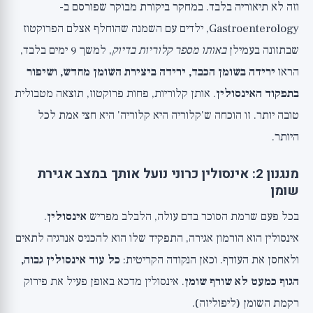
וזה לא תיאוריה בלבד. במחקר ביקורת מבוקר שפורסם ב-
Gastroenterology, ילדים עם השמנה שהוחלף אצלם הפרוקטוז
שבתזונה בעמילן
באותו מספר קלוריות בדיוק
, למשך 9 ימים בלבד,
הראו
ירידה בשומן הכבד, ירידה ביצירת השומן מחדש, ושיפור
בתפקוד האינסולין
. אותן קלוריות, פחות פרוקטוז, תוצאה מטבולית
טובה יותר. זו הוכחה ש'קלוריה היא קלוריה' היא חצי אמת לכל
היותר.
מנגנון 2: אינסולין כרוני נועל אותך במצב אגירת
שומן
בכל פעם שרמת הסוכר בדם עולה, הלבלב מפריש
אינסולין
.
אינסולין הוא הורמון אגירה, התפקיד שלו הוא להכניס אנרגיה לתאים
ולאחסן את העודף. וכאן הנקודה הקריטית:
כל עוד אינסולין גבוה,
הגוף כמעט לא שורף שומן
. אינסולין מדכא באופן פעיל את פירוק
רקמת השומן (ליפוליזה).