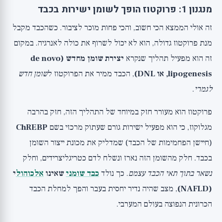
מנגנון 1: פרוקטוז הופך לשומן ישירות בכבד
זה אולי הממצא הכי חשוב, והכי פחות מוכר לציבור. כשהכבד מקבל
מנת פרוקטוז גדולה, הוא לא יכול לשרוף את כולה לאנרגיה. במקום
זה הוא מפעיל תהליך שנקרא
יצירת שומן מחדש (de novo
lipogenesis, או DNL)
, הכבד ממיר את הפרוקטוז ל
שומן חדש
לגמרי
.
פרוקטוז הוא מעורר חזק במיוחד של התהליך הזה, חזק בהרבה
מגלוקוז, כי הוא מפעיל ישירות גורם שעתוק מרכזי בשם
ChREBP
(חיישן הפחמימות של הכבד) שמדליק את מכונת ייצור השומן
בכבד. חלק מהשומן הזה נארז ונשלח לדם כטריגליצרידים, וחלק
נשאר בתוך תאי הכבד עצמם
. כך נולד
כבד שומני
שאינו
אלכוהול
י
(NAFLD)
, מצב שהיה נדיר יחסית בעבר והפך למחלת הכבד
הכרונית הנפוצה בעולם המערבי.