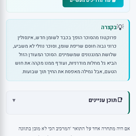
📘 עוד מדריכים מעשיים
💡
בקצרה
פרוקטוז מהסוכר הופך בכבד לשומן חדש, אינסולין
כרוני גבוה חוסם שריפת שומן, וסוכר נוזלי לא משביע,
שלושת המנגנונים שמשמינים. הסוכר המעודן הזול
הביא גל מחלות מודרניות, ועודף ממנו מקהה את חוש
הטעם, אבל גמילה מאפסת את החיך תוך שבועות.
📑
תוכן עניינים
▾
מה זה בכלל סוכר?
איך סוכר באמת משמין: שלושה מנגנונים, לא רק
אם היה מתחרה אחד על התואר 'המרכיב הכי לא מובן בתזונה
קלוריות