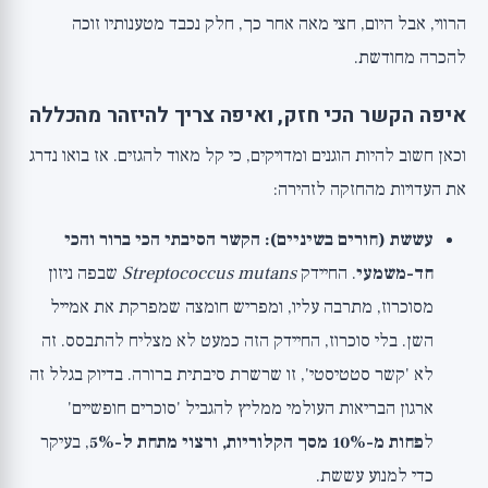
הרווי, אבל היום, חצי מאה אחר כך, חלק נכבד מטענותיו זוכה
להכרה מחודשת.
איפה הקשר הכי חזק, ואיפה צריך להיזהר מהכללה
וכאן חשוב להיות הוגנים ומדויקים, כי קל מאוד להגזים. אז בואו נדרג
את העדויות מהחזקה לזהירה:
עששת (חורים בשיניים): הקשר הסיבתי הכי ברור והכי
חד-משמעי
. החיידק
Streptococcus mutans
שבפה ניזון
מסוכרוז, מתרבה עליו, ומפריש חומצה שמפרקת את אמייל
השן. בלי סוכרוז, החיידק הזה כמעט לא מצליח להתבסס. זה
לא 'קשר סטטיסטי', זו שרשרת סיבתית ברורה. בדיוק בגלל זה
ארגון הבריאות העולמי ממליץ להגביל 'סוכרים חופשיים'
ל
פחות מ-10% מסך הקלוריות, ורצוי מתחת ל-5%
, בעיקר
כדי למנוע עששת.