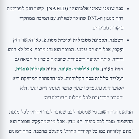
כבד שומני שאינו אלכוהולי (NAFLD)
, קשור חזק לפרוקטוז
דרך מנגנון ה-DNL שתואר למעלה, עם תמיכה ממחקרי
ביקורת מבוקרים.
השמנה, תסמונת מטבולית וסוכרת מסוג 2
, כאן הקשר חזק
ועקבי, אבל הוא
רב-גורמי
. הסוכר הוא נהג מרכזי, אבל לא הנהג
היחיד. אותה תקופה היסטורית שהביאה סוכר זול הביאה גם
קמח מעודן,
מזון אולטרה-מעובד
, פחות
פעילות גופנית
,
ועלייה כללית בסך הקלוריות
. לכן ההצהרה המדויקת היא:
הסוכר הוא נהג מרכזי בתוך מהפך תזונתי רחב יותר
, ולא
'הסוכר לבדו גרם לכל מחלות הציוויליזציה'.
הניואנס הזה חשוב. מי שמספר לכם שסוכר לבדו אחראי לכל מגפת
ההשמנה מוכר לכם סיפור, לא מדע. אבל מי שמתעקש שסוכר הוא
'סתם קלוריות כמו כל קלוריה אחרת' מתעלם מהכבד, מההורמונים