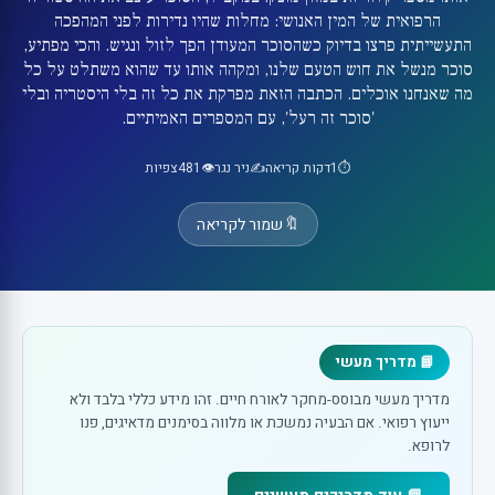
הרפואית של המין האנושי: מחלות שהיו נדירות לפני המהפכה
התעשייתית פרצו בדיוק כשהסוכר המעודן הפך לזול ונגיש. והכי מפתיע,
סוכר מנשל את חוש הטעם שלנו, ומקהה אותו עד שהוא משתלט על כל
מה שאנחנו אוכלים. הכתבה הזאת מפרקת את כל זה בלי היסטריה ובלי
'סוכר זה רעל', עם המספרים האמיתיים.
⏱️
1
דקות קריאה
✍️
ניר נגר
👁️
481
צפיות
🔖
שמור לקריאה
📘 מדריך מעשי
מדריך מעשי מבוסס-מחקר לאורח חיים. זהו מידע כללי בלבד ולא
ייעוץ רפואי. אם הבעיה נמשכת או מלווה בסימנים מדאיגים, פנו
לרופא.