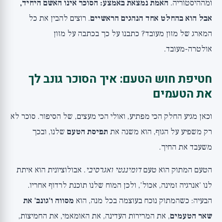
ומההיסטוריה.
האמת נמצאת באמצע: הסוכר אינו האשם היחיד,
אבל הוא בהחלט אחד הנהגים הראשיים
. רוצים להבין את כל
המארג של מזון מעובד? כתבנו על כך ב
כתבה על מזון
אולטרה-מעובד
.
חטיפת חוש הטעם: איך הסוכר גונב לך
את הטעמים
וכאן מגיע החלק הכי מפתיע, ואולי הכי מעצים, של הסיפור. סוכר לא
רק משפיע על הגוף, הוא משנה את
תפיסת הטעם
שלנו, ובכך
משעבד את החיך.
הטעם המתוק הוא טעם
דומיננטי ואגרסיבי
. אבולוציונית הוא איתת
לנו 'אנרגיה זמינה, אכול', ולכן המוח שלנו תוכנת לרדוף אחריו.
הבעיה: כשהמתוק נוכח בעוצמה בכל מנה, הוא
מסווה ו'גונב' את
שאר הטעמים
, את המרירות העדינה, את האומאמי, את החמיצות,