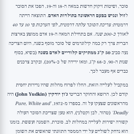
סוכר, ושיטות זיקוק חדשות במאה ה-18 וה-19, הפכו את הסוכר
ל
זול ונגיש בפעם הראשונה בתולדות האדם
. התוצאה הייתה
דרמטית:
צריכת הסוכר עלתה דרמטית, לפי הערכות פי 10 עד 40
לאורך כ-200 שנה
. אם בתחילת המאה ה-19 אדם ממוצע בארצות
הברית צרך רק כמה קילוגרמים של סוכר מוסף בשנה, היום הצריכה
נעה סביב
50 ק"ג ממתיקים קלוריים לאדם בשנה
(בשיא, בסוף
שנות ה-90, כ-68 ק"ג, ומאז ירידה של כ-20%), ובקרב צרכנים
כבדים אף מעבר לכך.
במקביל לעלייה הזאת, החלו לפרוח מחלות שהיו נדירות יחסית
קודם לכן. הרופא והחוקר הבריטי
ג'ון יודקין (John Yudkin)
היה
מהראשונים שצעקו על זה. בספרו מ-1972,
'Pure, White and
Deadly'
(טהור, לבן וקטלני), הוא טען שצריכת הסוכר העולה
קשורה ישירות לעלייה במחלות לב, סוכרת, השמנה ועששת. בזמנו
הוא נדחק לשוליים על ידי הממסד התזונתי שהאשים את השומן