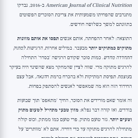
American Journal of Clinical Nutrition
ב-2016, נבדקו
מתנדבים שהפחיתו משמעותית את צריכת הסוכרים הפשוטים
בתזונתם למשך כשלושה חודשים.
התוצאה: לאחר ההפחתה, אותם אנשים
תפסו את אותם מזונות
מתוקים כמתוקים יותר
מבעבר. במילים אחרות,
הרגישות למתוק
התחדדה מחדש
. כמות סוכר שקודם הרגישה 'בסדר' התחילה
להרגיש מתוקה מדי. שווה לציין שהמחקר מצא שהשינוי היה בעיקר
ב
עוצמת
תפיסת המתיקות ולא בהכרח ברמת ה
הנאה
, אבל עצם
החידוד הזה הוא מה שמאפשר לאנשים להסתפק בפחות.
זה אומר שאם מורידים את הסוכר, החיך 'מתאפס' תוך שבועות
בודדים, ואז קורה דבר נפלא:
מזון טבעי מתחיל לטעום מתוק
וטעים יותר
. גזר טועם מתוק, פרי טועם כמו ממתק, וכוס קולה
מתחילה להרגיש מתוקה עד כדי דחייה. אתם לא 'מוותרים' על