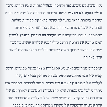
מזון מוצק, עם סיבים, נפח ולעיסה, מפעיל אותות שובע חזקים.
סוכר
נוזלי כמעט לא מפעיל אותם
. סקירות שיטתיות של מחקרי קוהורט
ומחקרי ביקורת הראו שהגוף
לא מפצה
כראוי על קלוריות נוזליות,
אנחנו לא אוכלים פחות בארוחה הבאה כדי לאזן את הקלוריות
מהמשקה. בנוסף, פרוקטוז
אינו מעורר את הורמון השובע לפטין
ואינו מדכא את הורמון הרעב גרלין
כמו שגלוקוז עושה. כך נוצר
מצב שבו אפשר לצרוך מאות קלוריות נוזליות מבלי שהמוח 'רושם'
אותן כארוחה.
המספרים ממחישים זאת: מטא-אנליזות מצאו שאצל מבוגרים,
הרגל
קבוע של מנה אחת נוספת של משקה ממותק בכל יום
קשור
לעלייה של כ-
0.12 עד 0.22 ק"ג בשנה
. חשוב להבהיר: המספר אינו
מתייחס לכל כוס בנפרד, אלא להצטברות הממוצעת לאורך זמן של
אותו הרגל יומי קבוע. זה נשמע מעט, אבל זו עלייה שמצטברת שנה
אחר שנה, וזו ההשפעה של משקה ממותק אחד נוסף ביום בלבד.