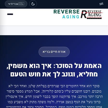
🧬
🇮🇱
עברית
REVERSE
AGING
אורח חיים בריא
האמת על הסוכר: איך הוא משמין,
מחליא, וגונב לך את חוש הטעם
סוכר הוא אחד החומרים הכי שגרתיים בצלחת שלנו, ואחד הכי לא
מובנים. רובנו חושבים עליו כ'סתם קלוריות', אבל המדע מספר סיפור
הרבה יותר מורכב: איך פרוקטוז הופך בכבד לשומן חדש, איך אינסולין
כרוני נועל את הגוף במצב אגירה, ולמה משקה מתוק לא משביע כמו
אותו מספר קלוריות במזון מוצק. במקביל, הסוכר עיצב את ההיסטוריה