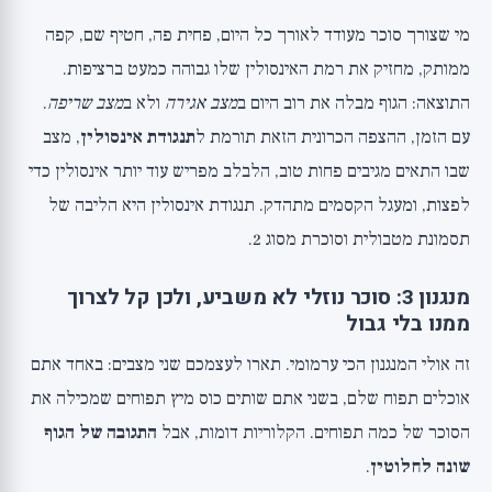
מי שצורך סוכר מעודד לאורך כל היום, פחית פה, חטיף שם, קפה
ממותק, מחזיק את רמת האינסולין שלו גבוהה כמעט ברציפות.
התוצאה: הגוף מבלה את רוב היום ב
מצב אגירה
ולא ב
מצב שריפה
.
עם הזמן, ההצפה הכרונית הזאת תורמת ל
תנגודת אינסולין
, מצב
שבו התאים מגיבים פחות טוב, הלבלב מפריש עוד יותר אינסולין כדי
לפצות, ומעגל הקסמים מתהדק. תנגודת אינסולין היא הליבה של
תסמונת מטבולית וסוכרת מסוג 2.
מנגנון 3: סוכר נוזלי לא משביע, ולכן קל לצרוך
ממנו בלי גבול
זה אולי המנגנון הכי ערמומי. תארו לעצמכם שני מצבים: באחד אתם
אוכלים תפוח שלם, בשני אתם שותים כוס מיץ תפוחים שמכילה את
הסוכר של כמה תפוחים. הקלוריות דומות, אבל
התגובה של הגוף
שונה לחלוטין
.