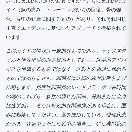
さらに実用的な助けが必要ですか？
さらに実用的なガ
イド
（膝の痛み、トレーニングからの回復、骨の強
化、背中の健康に関するもの）があり、それぞれ同じ
正直でエビデンスに基づいたアプローチで構築されて
います。
このガイドの情報は一般的なものであり、ライフスタ
イルと情報提供のみを目的としており、医学的アドバ
イスを構成するものではなく、医師との相談に代わる
ものではありません。関節炎は医師のみが診断および
治療します。炎症性関節炎のレッドフラッグ（長時間
の朝のこわばり、多数の腫れた関節、発熱または全身
性疲労感）、または持続的な関節痛がある場合は、医
師に相談してください。薬を服用している、慢性疾患
がある、妊娠中または授乳中の場合は、特に専門家の