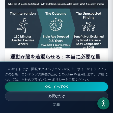
運動が脳を若返らせる：本当に必要な量
は？
このサイトでは、閲覧エクスペリエンスの向上、サイトのトラフィッ
クの分析、コンテンツの調整のために Cookie を使用します。 詳細に
続きを読む ←
ついては、当社のプライバシー ポリシーをご覧ください。
OK、すべてOK
必要なだけ
定義