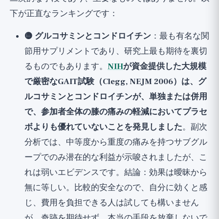
下が正直なランキングです：
🟡 グルコサミンとコンドロイチン
：最も有名な関
節用サプリメントであり、研究上最も期待を裏切
るものでもあります。
NIH
が資金提供した大規模
で厳密なGAIT試験（Clegg, NEJM 2006）は、グ
ルコサミンとコンドロイチンが、単独または併用
で、参加者全体の膝の痛みの軽減においてプラセ
ボよりも優れていないことを発見しました
。副次
分析では、中等度から重度の痛みを持つサブグル
ープでのみ潜在的な利益が示唆されましたが、こ
れは弱いエビデンスです。結論：効果は曖昧から
無に等しい。比較的安全なので、自分に効くと感
じ、費用を負担できる人は試しても構いません
が、奇跡を期待せず、本当の手段を放棄しないで