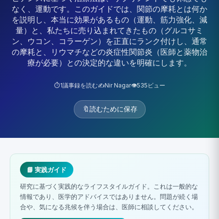
なく、運動です。このガイドでは、関節の摩耗とは何か
を説明し、本当に効果があるもの（運動、筋力強化、減
量）と、私たちに売り込まれてきたもの（グルコサミ
ン、ウコン、コラーゲン）を正直にランク付けし、通常
の摩耗と、リウマチなどの炎症性関節炎（医師と薬物治
療が必要）との決定的な違いを明確にします。
⏱️
1
議事録を読む
✍️
Nir Nagar
👁️
535
ビュー
🔖
読むために保存
📘 実践ガイド
研究に基づく実践的なライフスタイルガイド。これは一般的な
情報であり、医学的アドバイスではありません。問題が続く場
合や、気になる兆候を伴う場合は、医師に相談してください。