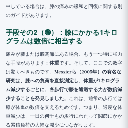
中している場合は、
膝の痛みの緩和と回復
に関する別
のガイドがあります。
手段その2（🟢）：膝にかかる1キロ
グラムは数倍に相当する
痛みが膝または股関節にある場合、もう一つ特に強力
な手段があります：
体重
です。そして、ここでの数字
は驚くべきものです。
Messierら（2005年）の有名な
研究は、膝への負荷を直接測定し、体重が1キログラ
ム減少するごとに、各歩行で膝を通過する力が数倍減
少することを発見しました
。これは、通常の歩行では
膝が体重の数倍を支えるためです。つまり、適度な体
重減少は、一日の何千もの歩行にわたって関節にかか
る累積負荷の大幅な減少につながります。