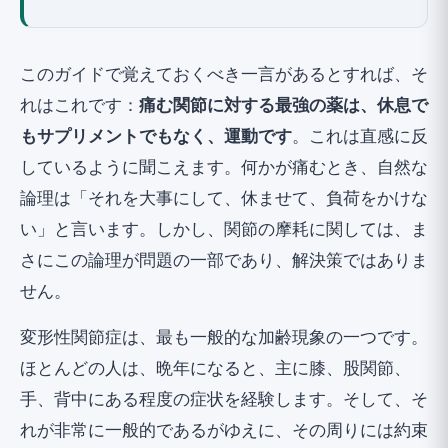
変形性関節症とは一体何か？
手段その1（🟢）：運動は関節の薬
このガイドで覚えておくべき一言があるとすれば、そ
痛む関節で正しく運動する方法
れはこれです：
痛む関節に対する最強の薬は、休息で
手段その2（🟢）：膝にかかる1キログラムは
もサプリメントでもなく、運動です
。これは直感に反
数倍に相当する
しているように聞こえます。何かが痛むとき、自然な
役立つその他のライフスタイル手段
論理は「それを大事にして、休ませて、負荷をかけな
い」と言います。しかし、関節の摩耗に関しては、ま
サプリメントについて正直に（🟡）：研究
が実際に言っていること
さにこの論理が問題の一部であり、解決策ではありま
せん。
単なる摩耗ではない場合：炎症性関節炎のレ
ッドフラッグ
変形性関節症は、最も一般的な加齢現象の一つです。
結論：関節の健康のためのチェックリスト
ほとんどの人は、晩年になると、主に膝、股関節、
手、背中にある程度の症状を経験します。そして、そ
れが非常に一般的であるがゆえに、その周りには約束