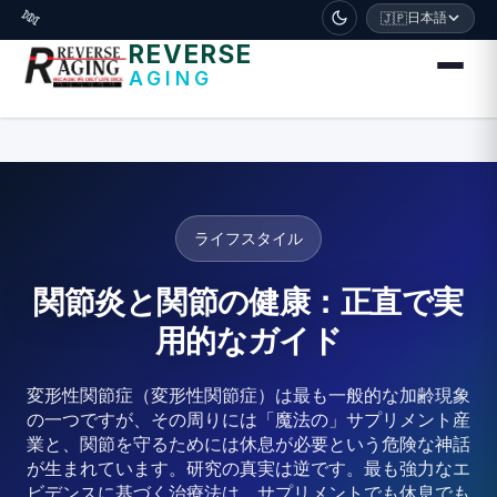
דלג לתוכן הראשי
日本語
🧬
🇯🇵
REVERSE
AGING
ライフスタイル
関節炎と関節の健康：正直で実
用的なガイド
変形性関節症（変形性関節症）は最も一般的な加齢現象
の一つですが、その周りには「魔法の」サプリメント産
業と、関節を守るためには休息が必要という危険な神話
が生まれています。研究の真実は逆です。最も強力なエ
ビデンスに基づく治療法は、サプリメントでも休息でも