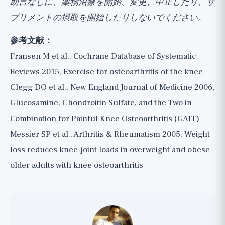
助言なしに、薬物治療を開始、変更、中止したり、サ
プリメントの摂取を開始したりしないでください。
参考文献：
Fransen M et al., Cochrane Database of Systematic
Reviews 2015, Exercise for osteoarthritis of the knee
Clegg DO et al., New England Journal of Medicine 2006,
Glucosamine, Chondroitin Sulfate, and the Two in
Combination for Painful Knee Osteoarthritis (GAIT)
Messier SP et al., Arthritis & Rheumatism 2005, Weight
loss reduces knee-joint loads in overweight and obese
older adults with knee osteoarthritis