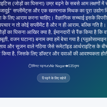
टिस (जोड़ों का घिसना) उम्र बढ़ने के सबसे आम लक्षणों में 
जादुई" सप्लीमेंट्स और एक खतरनाक मिथक का पूरा उद्योग व
क्षा के लिए आराम करना चाहिए। वैज्ञानिक सच्चाई इसके विपर
उपचार न तो कोई सप्लीमेंट है और न ही आराम, बल्कि गति है। 
ड़ों का घिसना आखिर क्या है, ईमानदारी से रैंक किया है कि वास
बूती, वजन घटाना) बनाम क्या हमें बेचा गया है (ग्लूकोसामाइन
ाव और सूजन वाले गठिया जैसे रूमेटॉइड आर्थराइटिस के बीच 
्ट किया है, जिसके लिए डॉक्टर और दवाओं की आवश्यकता होत
⏱️
1
मिनट पढ़ना
✍️
Nir Nagar
👁️
535
दृश्य
🔖
पढ़ने के लिए सहेजें