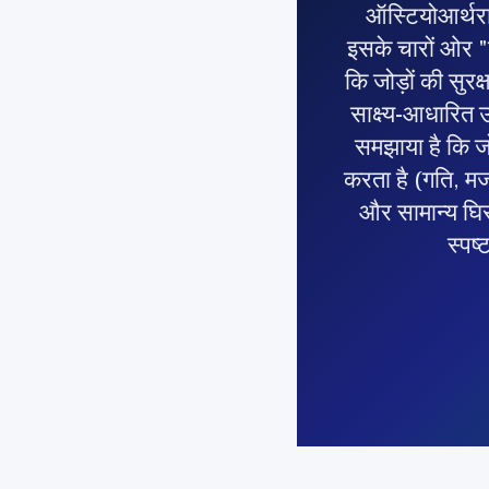
ऑस्टियोआर्थराइ
इसके चारों ओर "
कि जोड़ों की सुर
साक्ष्य-आधारित 
समझाया है कि जो
करता है (गति, मज
और सामान्य घिस
स्पष