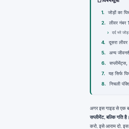
📑
विषयसूची
जोड़ों का घ
लीवर नंबर 1
दर्द भरे जोड
दूसरा लीवर 
अन्य जीवनश
सप्लीमेंट्स
यह सिर्फ घि
निचली पंक्त
अगर इस गाइड से एक बा
सप्लीमेंट, बल्कि गति है
।
करो, इसे आराम दो, इस 