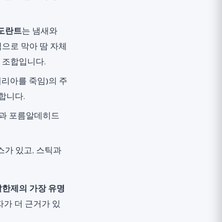
도란트
는 냄새와
으로 막아 땀 자체
 조합입니다.
리아를 죽임)의 주
합니다.
벤과 포름알데히드
가 있고, 스틱과
발한제의 가장 유명
자가 더 근거가 있