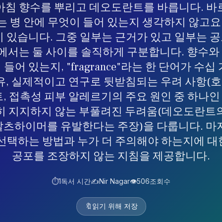
아침 향수를 뿌리고 데오도란트를 바릅니다. 바
는 병 안에 무엇이 들어 있는지 생각하지 않고요.
이 있습니다. 그중 일부는 근거가 있고 일부는 
드에서는 둘 사이를 솔직하게 구분합니다. 향수
들어 있는지, "fragrance"라는 한 단어가 수십
이유, 실제적이고 연구로 뒷받침되는 우려 사항(
, 접촉성 피부 알레르기의 주요 원인 중 하나인 
히 지지하지 않는 부풀려진 두려움(데오도란트
츠하이머를 유발한다는 주장)을 다룹니다. 마
선택하는 방법과 누가 더 주의해야 하는지에 
공포를 조장하지 않는 지침을 제공합니다.
⏱️
1
독서 시간
✍️
Nir Nagar
👁️
506
조회수
🔖
읽기 위해 저장