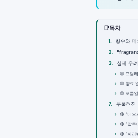
📑
목차
향수와 데
"fragr
실제 우려 
🟡 프탈레
🟡 향료
🟡 포름
부풀려진 
🔴 "데
🔴 "알
🔴 "파