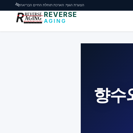
דלג לתוכן הראשי
🧬
הצערת הגוף: הארכת תוחלת החיים הבריאה
REVERSE
AGING
향수