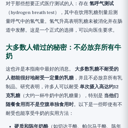
对于那些想要正式医疗测试的人：存在
氢呼气测试
（hydrogen breath test），其中在饮用乳糖剂量后测
量呼气中的氢气量。氢气升高表明乳糖未被消化并在肠
道中发酵。这是一个正式的选择，可以向医生要求。
大多数人错过的秘密：不必放弃所有牛
奶
这也许是本指南中最好的消息。
大多数乳糖不耐受的
人都能很好地耐受一定量的乳糖
，并且不必放弃所有乳
制品。研究表明，许多人可以耐受
单次摄入高达约12
克乳糖
（大约一杯牛奶中的乳糖量），特别是
当他们
随餐食用而不是空腹单独食用时
。以下是一些即使有不
耐受也能享受牛奶的实用方法：
硬质和陈年奶酪
（如切达干酪、帕尔马干酪、陈年