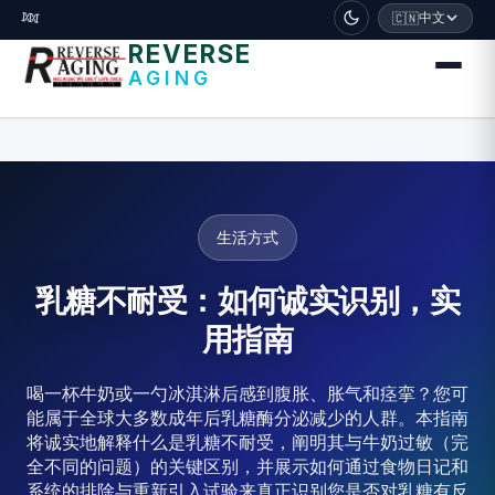
דלג לתוכן הראשי
🧬
中文
🇨🇳
REVERSE
AGING
生活方式
乳糖不耐受：如何诚实识别，实
用指南
喝一杯牛奶或一勺冰淇淋后感到腹胀、胀气和痉挛？您可
能属于全球大多数成年后乳糖酶分泌减少的人群。本指南
将诚实地解释什么是乳糖不耐受，阐明其与牛奶过敏（完
全不同的问题）的关键区别，并展示如何通过食物日记和
系统的排除与重新引入试验来真正识别您是否对乳糖有反