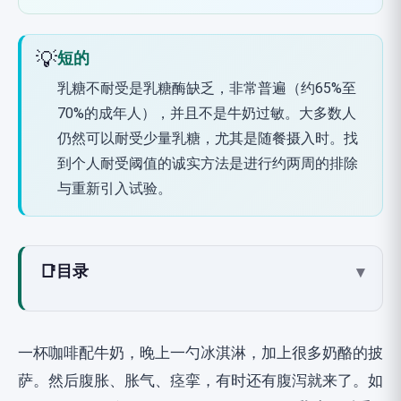
💡
短的
乳糖不耐受是乳糖酶缺乏，非常普遍（约65%至
70%的成年人），并且不是牛奶过敏。大多数人
仍然可以耐受少量乳糖，尤其是随餐摄入时。找
到个人耐受阈值的诚实方法是进行约两周的排除
与重新引入试验。
📑
目录
▾
什么是乳糖不耐受？乳糖酶缺乏
关键区别：不耐受不是牛奶过敏
一杯咖啡配牛奶，晚上一勺冰淇淋，加上很多奶酪的披
乳糖不耐受感觉如何？症状
萨。然后腹胀、胀气、痉挛，有时还有腹泻就来了。如