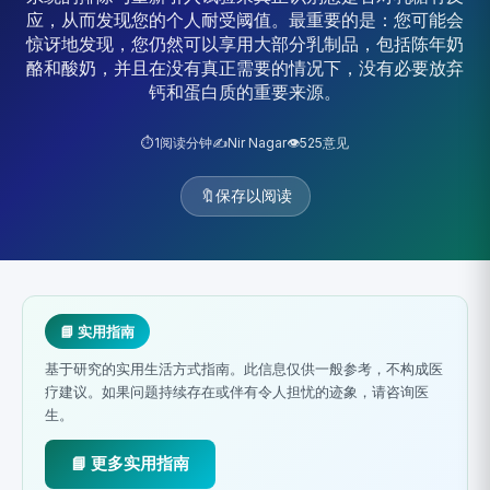
应，从而发现您的个人耐受阈值。最重要的是：您可能会
惊讶地发现，您仍然可以享用大部分乳制品，包括陈年奶
酪和酸奶，并且在没有真正需要的情况下，没有必要放弃
钙和蛋白质的重要来源。
⏱️
1
阅读分钟
✍️
Nir Nagar
👁️
525
意见
🔖
保存以阅读
📘 实用指南
基于研究的实用生活方式指南。此信息仅供一般参考，不构成医
疗建议。如果问题持续存在或伴有令人担忧的迹象，请咨询医
生。
📘 更多实用指南