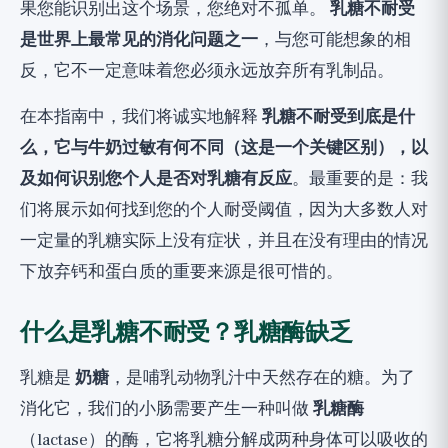
如何识别？食物日记和排除与重新引入试验
果您能识别出这个场景，您绝对不孤单。
乳糖不耐受
是世界上最常见的消化问题之一
，与您可能想象的相
步骤1：食物和症状日记
反，它不一定意味着您必须永远放弃所有乳制品。
步骤2：排除乳糖
步骤3：逐步重新引入以找到阈值，最重要的一步
在本指南中，我们将诚实地解释
乳糖不耐受到底是什
大多数人错过的秘密：不必放弃所有牛奶
么，它与牛奶过敏有何不同（这是一个关键区别），以
不要不必要地放弃：牛奶提供钙和蛋白质
及如何识别您个人是否对乳糖有反应
。最重要的是：我
们将展示如何找到您的个人耐受阈值，因为大多数人对
何时就医：重要的健康说明
一定量的乳糖实际上没有症状，并且在没有理由的情况
总结：对待乳糖不耐受的诚实方法
下放弃钙和蛋白质的重要来源是很可惜的。
什么是乳糖不耐受？乳糖酶缺乏
乳糖是
奶糖
，是哺乳动物乳汁中天然存在的糖。为了
消化它，我们的小肠需要产生一种叫做
乳糖酶
（lactase）的酶，它将乳糖分解成两种身体可以吸收的