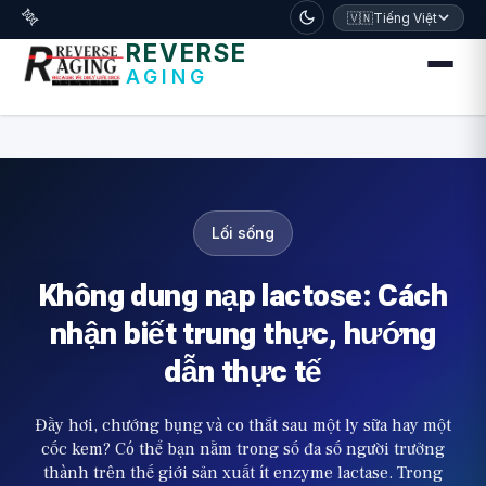
דלג לתוכן הראשי
🧬
🇻🇳
Tiếng Việt
REVERSE
AGING
Lối sống
Không dung nạp lactose: Cách
nhận biết trung thực, hướng
dẫn thực tế
Đầy hơi, chướng bụng và co thắt sau một ly sữa hay một
cốc kem? Có thể bạn nằm trong số đa số người trưởng
thành trên thế giới sản xuất ít enzyme lactase. Trong