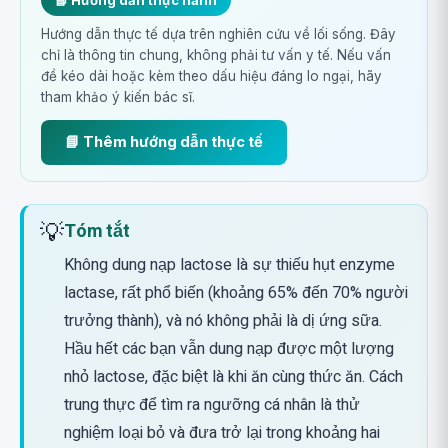
📘 Hướng dẫn thực hành
Hướng dẫn thực tế dựa trên nghiên cứu về lối sống. Đây
chỉ là thông tin chung, không phải tư vấn y tế. Nếu vấn
đề kéo dài hoặc kèm theo dấu hiệu đáng lo ngại, hãy
tham khảo ý kiến bác sĩ.
📘 Thêm hướng dẫn thực tế
💡
Tóm tắt
Không dung nạp lactose là sự thiếu hụt enzyme
lactase, rất phổ biến (khoảng 65% đến 70% người
trưởng thành), và nó không phải là dị ứng sữa.
Hầu hết các bạn vẫn dung nạp được một lượng
nhỏ lactose, đặc biệt là khi ăn cùng thức ăn. Cách
trung thực để tìm ra ngưỡng cá nhân là thử
nghiệm loại bỏ và đưa trở lại trong khoảng hai