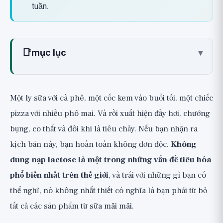
tuần.
📑
mục lục
▾
Không dung nạp lactose là gì? Thiếu hụt
enzyme lactase
Một ly sữa với cà phê, một cốc kem vào buổi tối, một chiếc
Sự khác biệt quan trọng: Không dung nạp
pizza với nhiều phô mai. Và rồi xuất hiện đầy hơi, chướng
không phải là dị ứng sữa
bụng, co thắt và đôi khi là tiêu chảy. Nếu bạn nhận ra
Cảm giác không dung nạp lactose như
kịch bản này, bạn hoàn toàn không đơn độc.
Không
thế nào? Các triệu chứng
dung nạp lactose là một trong những vấn đề tiêu hóa
Làm thế nào để nhận biết? Nhật ký thực
phổ biến nhất trên thế giới
, và trái với những gì bạn có
phẩm và thử nghiệm loại bỏ và đưa trở lại
thể nghĩ, nó không nhất thiết có nghĩa là bạn phải từ bỏ
Bước 1: Nhật ký thực phẩm và triệu chứng
tất cả các sản phẩm từ sữa mãi mãi.
Bước 2: Loại bỏ lactose