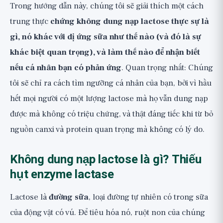
Trong hướng dẫn này, chúng tôi sẽ giải thích một cách
Bước 3: Đưa trở lại dần dần để tìm ngưỡng,
trung thực
bước quan trọng nhất
chứng không dung nạp lactose thực sự là
gì, nó khác với dị ứng sữa như thế nào (và đó là sự
Bí mật mà hầu hết mọi người bỏ lỡ:
Không nhất thiết phải từ bỏ tất cả sữa
khác biệt quan trọng), và làm thế nào để nhận biết
nếu cá nhân bạn có phản ứng
. Quan trọng nhất: Chúng
Đừng từ bỏ một cách không cần thiết:
tôi sẽ chỉ ra cách tìm ngưỡng cá nhân của bạn, bởi vì hầu
Sữa cung cấp canxi và protein
hết mọi người có một lượng lactose mà họ vẫn dung nạp
Khi nào nên gặp bác sĩ: Lưu ý sức khỏe
được mà không có triệu chứng, và thật đáng tiếc khi từ bỏ
quan trọng
nguồn canxi và protein quan trọng mà không có lý do.
Tổng kết: Cách tiếp cận trung thực với
chứng không dung nạp lactose
Không dung nạp lactose là gì? Thiếu
hụt enzyme lactase
Lactose là
đường sữa
, loại đường tự nhiên có trong sữa
của động vật có vú. Để tiêu hóa nó, ruột non của chúng