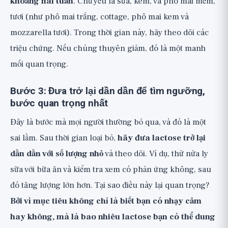
khoảng hai tuần
. Chủ yếu là sữa, kem, và phô mai mềm,
tươi (như phô mai trắng, cottage, phô mai kem và
mozzarella tươi). Trong thời gian này, hãy theo dõi các
triệu chứng. Nếu chúng thuyên giảm, đó là một manh
mối quan trọng.
Bước 3: Đưa trở lại dần dần để tìm ngưỡng,
bước quan trọng nhất
Đây là bước mà mọi người thường bỏ qua, và đó là một
sai lầm. Sau thời gian loại bỏ,
hãy đưa lactose trở lại
dần dần với số lượng nhỏ
và theo dõi. Ví dụ, thử nửa ly
sữa với bữa ăn và kiểm tra xem có phản ứng không, sau
đó tăng lượng lớn hơn. Tại sao điều này lại quan trọng?
Bởi vì mục tiêu không chỉ là biết bạn có nhạy cảm
hay không, mà là bao nhiêu lactose bạn có thể dung