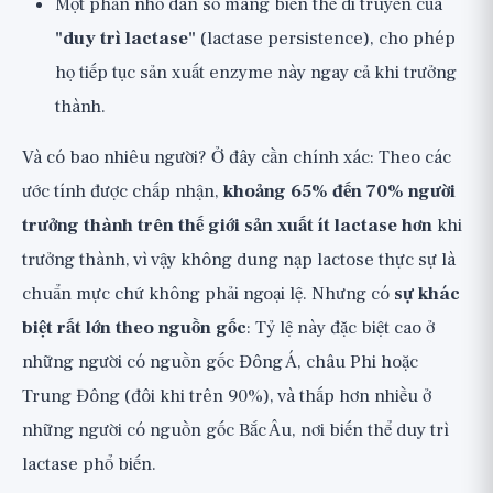
Một phần nhỏ dân số mang biến thể di truyền của
"duy trì lactase"
(lactase persistence), cho phép
họ tiếp tục sản xuất enzyme này ngay cả khi trưởng
thành.
Và có bao nhiêu người? Ở đây cần chính xác: Theo các
ước tính được chấp nhận,
khoảng 65% đến 70% người
trưởng thành trên thế giới sản xuất ít lactase hơn
khi
trưởng thành, vì vậy không dung nạp lactose thực sự là
chuẩn mực chứ không phải ngoại lệ. Nhưng có
sự khác
biệt rất lớn theo nguồn gốc
: Tỷ lệ này đặc biệt cao ở
những người có nguồn gốc Đông Á, châu Phi hoặc
Trung Đông (đôi khi trên 90%), và thấp hơn nhiều ở
những người có nguồn gốc Bắc Âu, nơi biến thể duy trì
lactase phổ biến.