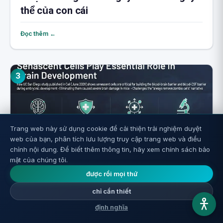
thể của con cái
Đọc thêm ←
3
Trang web này sử dụng cookie để cải thiện trải nghiệm duyệt
web của bạn, phân tích lưu lượng truy cập trang web và điều
chỉnh nội dung. Để biết thêm thông tin, hãy xem chính sách bảo
mật của chúng tôi.
được rồi mọi thứ
Tế bào zombie trong não: Tại sao không
chỉ cần thiết
thể đơn giản tiêu diệt tất cả
định nghĩa
Đọc thêm ←