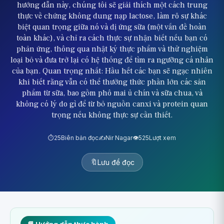
hướng dẫn này, chúng tôi sẽ giải thích một cách trung
thực về chứng không dung nạp lactose, làm rõ sự khác
biệt quan trọng giữa nó và dị ứng sữa (một vấn đề hoàn
toàn khác), và chỉ ra cách thực sự nhận biết nếu bạn có
phản ứng, thông qua nhật ký thực phẩm và thử nghiệm
loại bỏ và đưa trở lại có hệ thống để tìm ra ngưỡng cá nhân
của bạn. Quan trọng nhất: Hầu hết các bạn sẽ ngạc nhiên
khi biết rằng vẫn có thể thưởng thức phần lớn các sản
phẩm từ sữa, bao gồm phô mai ủ chín và sữa chua, và
không có lý do gì để từ bỏ nguồn canxi và protein quan
trọng nếu không thực sự cần thiết.
⏱️
25
Biên bản đọc
✍️
Nir Nagar
👁️
525
Lượt xem
🔖
Lưu để đọc