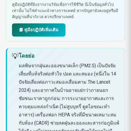
คู่มือปฏิบัติที่อิงจากงานวิจัยเพื่อการใช้ชีวิต นี่เป็นข้อมูลทั่วไป
เท่านั้น ไม่ใช่คำแนะนำทางการแพทย์ หากปัญหายังคงอยู่หรือมี
สัญญาณที่น่ากังวล ควรปรึกษาแพทย์
📘 คู่มือปฏิบัติเพิ่มเติม
💡
โดยย่อ
มลพิษจากฝุ่นละอองขนาดเล็ก (PM2.5) เป็นปัจจัย
เสี่ยงที่แท้จริงต่อหัวใจ ปอด และสมอง (หนึ่งใน 14
ปัจจัยเสี่ยงต่อภาวะสมองเสื่อมตาม The Lancet
2024) และอากาศในบ้านอาจแย่กว่าภายนอก
ชัยชนะราคาถูกก่อน: การระบายอากาศและการ
ควบคุมแหล่งกำเนิด (ไม่สูบบุหรี่ ดูดไอขณะทำ
อาหาร) เครื่องฟอก HEPA จริงที่มีขนาดเหมาะสม
กับห้อง (CADR) ช่วยลดฝุ่นละอองและสารก่อภูมิแพ้