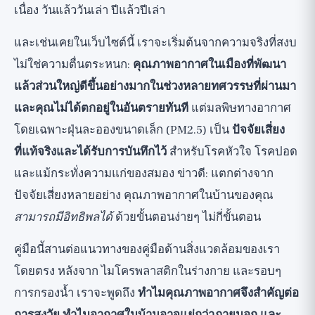
เนื่อง วันแล้ววันเล่า ปีแล้วปีเล่า
CADR: ตัวเลขเดียวที่สำคัญจริงๆ
และเช่นเคยในเว็บไซต์นี้ เราจะเริ่มต้นจากความจริงที่สงบ
สิ่งที่เครื่องฟอกอากาศไม่สามารถแก้ไขได้ (สำคัญ)
ไม่ใช่ความตื่นตระหนก:
คุณภาพอากาศในเมืองที่พัฒนา
วิธีเลือกและใช้งานเครื่องฟอกอากาศอย่างถูก
แล้วส่วนใหญ่ดีขึ้นอย่างมากในช่วงหลายทศวรรษที่ผ่านมา
ต้อง
และคุณไม่ได้ตกอยู่ในอันตรายทันที
แต่มลพิษทางอากาศ
กรณีพิเศษ อย่างตรงไปตรงมา: เมื่อใดที่เครื่อง
โดยเฉพาะฝุ่นละอองขนาดเล็ก (PM2.5) เป็น
ปัจจัยเสี่ยง
ฟอกมีความสำคัญจริงๆ
ที่แท้จริงและได้รับการบันทึกไว้
สำหรับโรคหัวใจ โรคปอด
บรรทัดล่างที่ตรงไปตรงมา
และแม้กระทั่งความแก่ของสมอง ข่าวดี: แตกต่างจาก
ปัจจัยเสี่ยงหลายอย่าง คุณภาพอากาศในบ้านของคุณ
สามารถมีอิทธิพลได้
ด้วยขั้นตอนง่ายๆ ไม่กี่ขั้นตอน
คู่มือนี้สานต่อแนวทางของคู่มือด้านสิ่งแวดล้อมของเรา
โดยตรง หลังจาก
ไมโครพลาสติกในร่างกาย
และรอบๆ
การกรองน้ำ เราจะพูดถึง
ทำไมคุณภาพอากาศจึงสำคัญต่อ