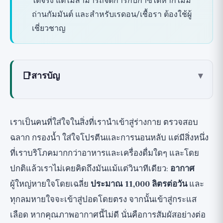
ได้จริง แต่ไม่สามารถจัดการกับก๊าซได้หากไม่มี
ถ่านกัมมันต์ และสำหรับเรดอน/เชื้อรา ต้องใช้ผู้
เชี่ยวชาญ
📑
สารบัญ
▾
ทำไมคุณภาพอากาศจึงสำคัญต่อการสูงวัย
อากาศในบ้านอาจแย่กว่าภายนอก
เราเป็นคนที่ใส่ใจในสิ่งที่เรานำเข้าสู่ร่างกาย ตรวจสอบ
วิธีรู้ และชัยชนะราคาถูกก่อน
ฉลาก กรองน้ำ ใส่ใจโปรตีนและการนอนหลับ แต่มีสิ่งหนึ่ง
เครื่องฟอกอากาศ อย่างตรงไปตรงมา: HEPA
ที่เราบริโภคมากกว่าอาหารและเครื่องดื่มใดๆ และโดย
ทำอะไรได้จริง
ปกติแล้วเราไม่เคยคิดถึงมันแม้แต่วินาทีเดียว:
อากาศ
🟢 แผ่นกรอง HEPA จริง: มีประสิทธิภาพสูงสุด
ผู้ใหญ่หายใจโดยเฉลี่ย
ประมาณ 11,000 ลิตรต่อวัน
และ
สำหรับอนุภาค
ทุกลมหายใจจะเข้าสู่ปอดโดยตรง จากนั้นเข้าสู่กระแส
ถ่านกัมมันต์: สำหรับก๊าซและกลิ่น ไม่ใช่สำหรับ
เลือด หากคุณภาพอากาศนี้ไม่ดี นั่นคือการสัมผัสอย่างต่อ
อนุภาค