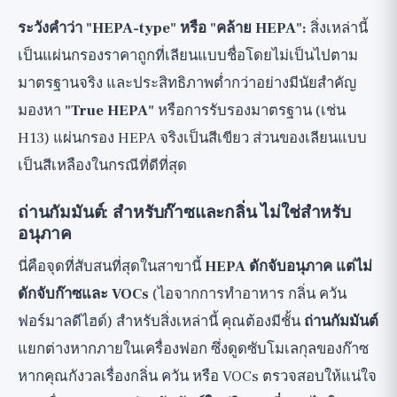
ระวังคำว่า "HEPA-type" หรือ "คล้าย HEPA":
สิ่งเหล่านี้
เป็นแผ่นกรองราคาถูกที่เลียนแบบชื่อโดยไม่เป็นไปตาม
มาตรฐานจริง และประสิทธิภาพต่ำกว่าอย่างมีนัยสำคัญ
มองหา
"True HEPA"
หรือการรับรองมาตรฐาน (เช่น
H13) แผ่นกรอง HEPA จริงเป็นสีเขียว ส่วนของเลียนแบบ
เป็นสีเหลืองในกรณีที่ดีที่สุด
ถ่านกัมมันต์: สำหรับก๊าซและกลิ่น ไม่ใช่สำหรับ
อนุภาค
นี่คือจุดที่สับสนที่สุดในสาขานี้
HEPA ดักจับอนุภาค แต่ไม่
ดักจับก๊าซและ VOCs
(ไอจากการทำอาหาร กลิ่น ควัน
ฟอร์มาลดีไฮด์) สำหรับสิ่งเหล่านี้ คุณต้องมีชั้น
ถ่านกัมมันต์
แยกต่างหากภายในเครื่องฟอก ซึ่งดูดซับโมเลกุลของก๊าซ
หากคุณกังวลเรื่องกลิ่น ควัน หรือ VOCs ตรวจสอบให้แน่ใจ