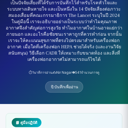
เป็นปัจจัยเสี่ยงที่ได้รับการบันทึกไว้สำหรับโรคหัวใจและ
ระบบทางเดินหายใจ และเป็นหนึ่งใน 14 ปัจจัยเสี่ยงต่อภาวะ
สมองเสื่อมที่คณะกรรมาธิการ The Lancet ระบุในปี 2024
ในคู่มือนี้ เราจะอธิบายอย่างเป็นระบบว่าทำไมคุณภาพ
อากาศจึงสำคัญต่อการสูงวัย ทำไมอากาศในบ้านอาจแย่กว่า
ภายนอก และอะไรคือชัยชนะราคาถูกที่ควรทำก่อน จากนั้น
เราจะให้คะแนนสุขภาพที่ตรงไปตรงมาสำหรับเครื่องฟอก
อากาศ: เมื่อใดที่เครื่องฟอก HEPA ช่วยได้จริง (และงานวิจัย
สนับสนุน) วิธีเลือก CADR ให้เหมาะกับขนาดห้อง และสิ่งที่
เครื่องฟอกอากาศไม่สามารถแก้ไขได้
⏱️
1
นาทีการอ่าน
✍️
Nir Nagar
👁️
541
จำนวนการดู
🔖
บันทึกเพื่ออ่าน
📘 คู่มือปฏิบัติ