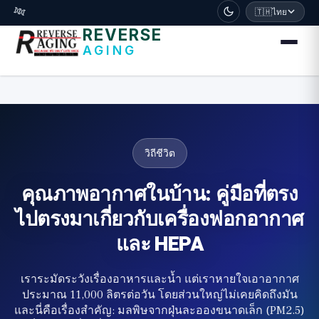
דלג לתוכן הראשי
🧬
🇹🇭
ไทย
REVERSE
AGING
วิถีชีวิต
คุณภาพอากาศในบ้าน: คู่มือที่ตรง
ไปตรงมาเกี่ยวกับเครื่องฟอกอากาศ
และ HEPA
เราระมัดระวังเรื่องอาหารและน้ำ แต่เราหายใจเอาอากาศ
ประมาณ 11,000 ลิตรต่อวัน โดยส่วนใหญ่ไม่เคยคิดถึงมัน
และนี่คือเรื่องสำคัญ: มลพิษจากฝุ่นละอองขนาดเล็ก (PM2.5)