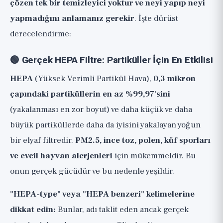
çözen tek bir temizleyici yoktur ve neyi yapıp neyi
yapmadığını anlamanız gerekir
. İşte dürüst
derecelendirme:
🟢 Gerçek HEPA Filtre: Partiküller İçin En Etkilisi
HEPA
(Yüksek Verimli Partikül Hava),
0,3 mikron
çapındaki partiküllerin en az %99,97'sini
(yakalanması en zor boyut) ve daha küçük ve daha
büyük partiküllerde daha da iyisini yakalayan yoğun
bir elyaf filtredir.
PM2.5, ince toz, polen, küf sporları
ve evcil hayvan alerjenleri
için mükemmeldir. Bu
onun gerçek gücüdür ve bu nedenle yeşildir.
"HEPA-type" veya "HEPA benzeri" kelimelerine
dikkat edin:
Bunlar, adı taklit eden ancak gerçek