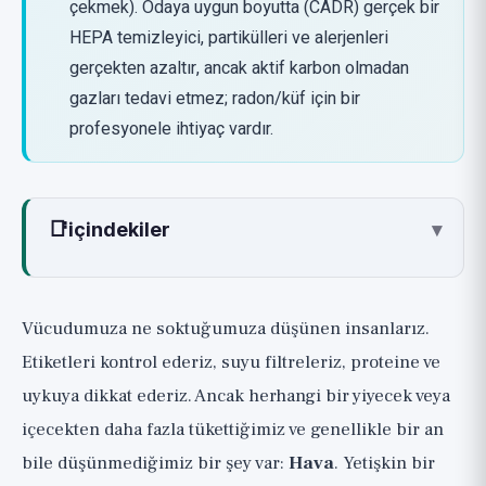
çekmek). Odaya uygun boyutta (CADR) gerçek bir
HEPA temizleyici, partikülleri ve alerjenleri
gerçekten azaltır, ancak aktif karbon olmadan
gazları tedavi etmez; radon/küf için bir
profesyonele ihtiyaç vardır.
📑
içindekiler
▾
Hava Kalitesi Yaşlanma İçin Neden
Önemlidir
Vücudumuza ne soktuğumuza düşünen insanlarız.
Evdeki Hava Dışarıdakinden Daha Kötü
Etiketleri kontrol ederiz, suyu filtreleriz, proteine ve
Olabilir
uykuya dikkat ederiz. Ancak herhangi bir yiyecek veya
Nasıl Bilebiliriz ve Önce Ucuz Kazanımlar
içecekten daha fazla tükettiğimiz ve genellikle bir an
Hava Temizleyiciler, Dürüstçe: HEPA
bile düşünmediğimiz bir şey var:
Hava
. Yetişkin bir
Gerçekte Ne Yapar