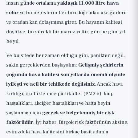
insan günde ortalama
yaklaşık 11.000 litre hava
🟢 Gerçek HEPA Filtre: Partiküller İçin En Etkilisi
solur
ve bu nefeslerin her biri doğrudan akciğerlere
Aktif Karbon: Gazlar ve Kokular İçin, Partiküller
ve oradan kan dolaşımına girer. Bu havanın kalitesi
İçin Değil
düşükse, bu sürekli bir maruziyettir, gün be gün, yıl
CADR: Gerçekten Önemli Olan Tek Sayı
be yıl.
Bir Hava Temizleyicinin Çözmediği Şeyler
(Önemli)
Ve bu sitede her zaman olduğu gibi, panikten değil,
Doğru Hava Temizleyici Nasıl Seçilir ve
sakin gerçeklerden başlayalım:
Gelişmiş şehirlerin
Kullanılır
çoğunda hava kalitesi son yıllarda önemli ölçüde
iyileşti ve acil bir tehlikede değilsiniz
. Ancak hava
Özel Durumlar, Dürüstçe: Temizleyici Ne
Zaman Gerçekten Kritiktir
kirliliği, özellikle ince partiküller (PM2.5), kalp
hastalıkları, akciğer hastalıkları ve hatta beyin
Dürüst Alt Satır
yaşlanması için
gerçek ve belgelenmiş bir risk
faktörüdür
. İyi haber: Birçok risk faktörünün aksine,
evinizdeki hava kalitesini birkaç basit adımla