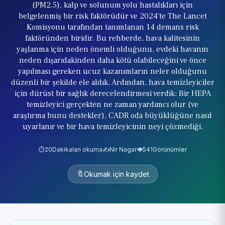
(PM2.5), kalp ve solunum yolu hastalıkları için
belgelenmiş bir risk faktörüdür ve 2024'te The Lancet
Komisyonu tarafından tanımlanan 14 demans risk
faktöründen biridir. Bu rehberde, hava kalitesinin
yaşlanma için neden önemli olduğunu, evdeki havanın
neden dışarıdakinden daha kötü olabileceğini ve önce
yapılması gereken ucuz kazanımların neler olduğunu
düzenli bir şekilde ele aldık. Ardından, hava temizleyiciler
için dürüst bir sağlık derecelendirmesi verdik: Bir HEPA
temizleyici gerçekten ne zaman yardımcı olur (ve
araştırma bunu destekler), CADR oda büyüklüğüne nasıl
uyarlanır ve bir hava temizleyicinin neyi çözmediği.
⏱️
20
Dakikaları okuma
✍️
Nir Nagar
👁️
541
Görünümler
🔖
Okumak için kaydet