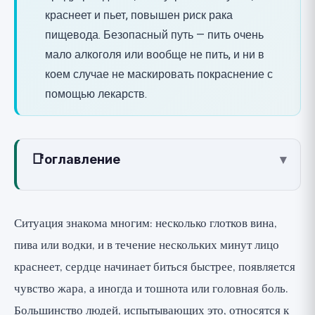
краснеет и пьет, повышен риск рака
пищевода. Безопасный путь — пить очень
мало алкоголя или вообще не пить, и ни в
коем случае не маскировать покраснение с
помощью лекарств.
📑
оглавление
▾
Что такое реакция покраснения на
алкоголь?
Ситуация знакома многим: несколько глотков вина,
Механизм: фермент ALDH2 и
пива или водки, и в течение нескольких минут лицо
токсичный ацетальдегид
краснеет, сердце начинает биться быстрее, появляется
Как распознать это явление?
чувство жара, а иногда и тошнота или головная боль.
Почему это важно: связь с раком
Большинство людей, испытывающих это, относятся к