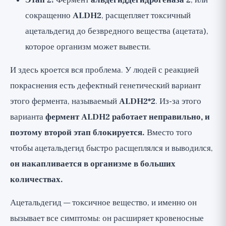
Этап 2:
Фермент
альдегиддегидрогеназа 2
, или
сокращенно
ALDH2
, расщепляет токсичный
ацетальдегид до безвредного вещества (ацетата),
которое организм может вывести.
И здесь кроется вся проблема. У людей с реакцией
покраснения есть дефектный генетический вариант
этого фермента, называемый
ALDH2*2
. Из-за этого
варианта
фермент ALDH2 работает неправильно, и
поэтому второй этап блокируется.
Вместо того
чтобы ацетальдегид быстро расщеплялся и выводился,
он накапливается в организме в больших
количествах.
Ацетальдегид — токсичное вещество, и именно он
вызывает все симптомы: он расширяет кровеносные