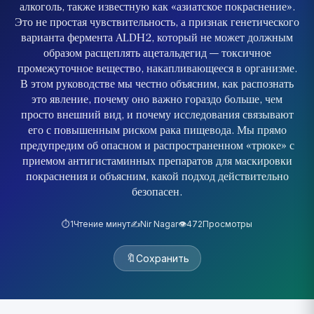
алкоголь, также известную как «азиатское покраснение».
Это не простая чувствительность, а признак генетического
варианта фермента ALDH2, который не может должным
образом расщеплять ацетальдегид — токсичное
промежуточное вещество, накапливающееся в организме.
В этом руководстве мы честно объясним, как распознать
это явление, почему оно важно гораздо больше, чем
просто внешний вид, и почему исследования связывают
его с повышенным риском рака пищевода. Мы прямо
предупредим об опасном и распространенном «трюке» с
приемом антигистаминных препаратов для маскировки
покраснения и объясним, какой подход действительно
безопасен.
⏱️
1
Чтение минут
✍️
Nir Nagar
👁️
472
Просмотры
🔖
Сохранить