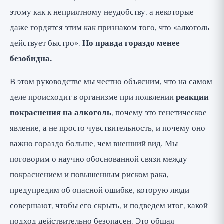
пищевода
этому как к неприятному неудобству, а некоторые
Предупреждение: не маскируйте
даже гордятся этим как признаком того, что «алкоголь
покраснение лекарствами
действует быстро».
Но правда гораздо менее
Что же делать: безопасный подход
безобидна.
Когда обратиться к врачу: важное
В этом руководстве мы честно объясним, что на самом
замечание о здоровье
деле происходит в организме при появлении
реакции
Резюме: прислушайтесь к
покраснения на алкоголь
, почему это генетическое
предупредительному сигналу
явление, а не просто чувствительность, и почему оно
важно гораздо больше, чем внешний вид. Мы
поговорим о научно обоснованной связи между
покраснением и повышенным риском рака,
предупредим об опасной ошибке, которую люди
совершают, чтобы его скрыть, и подведем итог, какой
подход действительно безопасен. Это общая