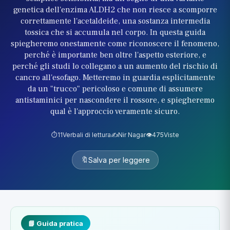
genetica dell'enzima ALDH2 che non riesce a scomporre
correttamente l'acetaldeide, una sostanza intermedia
tossica che si accumula nel corpo. In questa guida
spiegheremo onestamente come riconoscere il fenomeno,
perché è importante ben oltre l'aspetto esteriore, e
perché gli studi lo collegano a un aumento del rischio di
cancro all'esofago. Metteremo in guardia esplicitamente
da un "trucco" pericoloso e comune di assumere
antistaminici per nascondere il rossore, e spiegheremo
qual è l'approccio veramente sicuro.
⏱️
11
Verbali di lettura
✍️
Nir Nagar
👁️
475
Viste
🔖
Salva per leggere
📘 Guida pratica