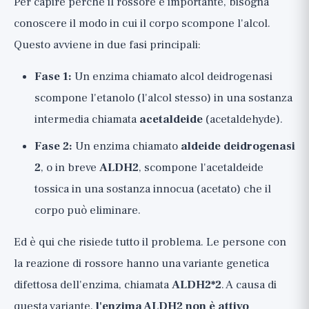
Per capire perché il rossore è importante, bisogna
conoscere il modo in cui il corpo scompone l'alcol.
Questo avviene in due fasi principali:
Fase 1:
Un enzima chiamato alcol deidrogenasi
scompone l'etanolo (l'alcol stesso) in una sostanza
intermedia chiamata
acetaldeide
(acetaldehyde).
Fase 2:
Un enzima chiamato
aldeide deidrogenasi
2
, o in breve
ALDH2
, scompone l'acetaldeide
tossica in una sostanza innocua (acetato) che il
corpo può eliminare.
Ed è qui che risiede tutto il problema. Le persone con
la reazione di rossore hanno una variante genetica
difettosa dell'enzima, chiamata
ALDH2*2
. A causa di
questa variante,
l'enzima ALDH2 non è attivo