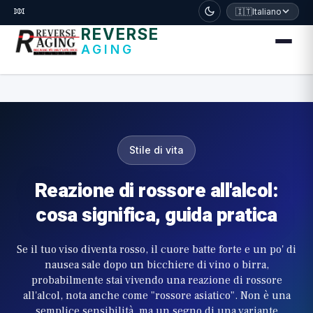
דלג לתוכן הראשי
🧬
🇮🇹
Italiano
REVERSE
AGING
Stile di vita
Reazione di rossore all'alcol:
cosa significa, guida pratica
Se il tuo viso diventa rosso, il cuore batte forte e un po' di
nausea sale dopo un bicchiere di vino o birra,
probabilmente stai vivendo una reazione di rossore
all'alcol, nota anche come "rossore asiatico". Non è una
semplice sensibilità, ma un segno di una variante