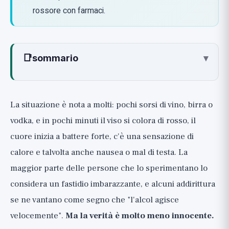
rossore con farmaci.
📑
sommario
▾
Cos'è la reazione di rossore all'alcol?
Il meccanismo: l'enzima ALDH2 e
La situazione è nota a molti: pochi sorsi di vino, birra o
l'acetaldeide tossica
vodka, e in pochi minuti il viso si colora di rosso, il
Come riconoscere il fenomeno?
cuore inizia a battere forte, c'è una sensazione di
Perché è importante: il legame con il
calore e talvolta anche nausea o mal di testa. La
cancro all'esofago
maggior parte delle persone che lo sperimentano lo
Avvertimento: non nascondere il rossore
considera un fastidio imbarazzante, e alcuni addirittura
con i farmaci
se ne vantano come segno che "l'alcol agisce
Cosa fare invece: l'approccio sicuro
velocemente".
Ma la verità è molto meno innocente.