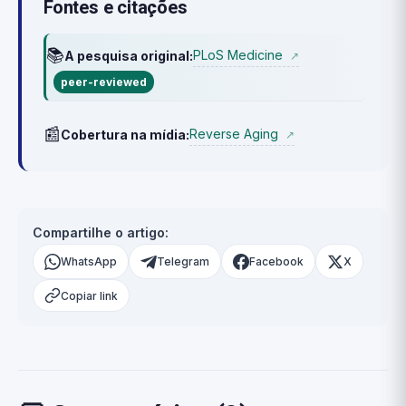
Fontes e citações
📚
PLoS Medicine
A pesquisa original:
↗
peer-reviewed
📰
Reverse Aging
Cobertura na mídia:
↗
Compartilhe o artigo:
WhatsApp
Telegram
Facebook
X
Copiar link