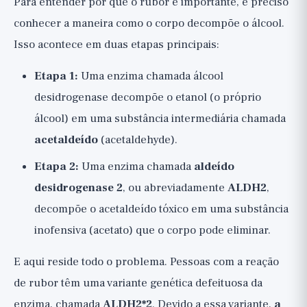
Para entender por que o rubor é importante, é preciso
conhecer a maneira como o corpo decompõe o álcool.
Isso acontece em duas etapas principais:
Etapa 1:
Uma enzima chamada álcool
desidrogenase decompõe o etanol (o próprio
álcool) em uma substância intermediária chamada
acetaldeído
(acetaldehyde).
Etapa 2:
Uma enzima chamada
aldeído
desidrogenase 2
, ou abreviadamente
ALDH2
,
decompõe o acetaldeído tóxico em uma substância
inofensiva (acetato) que o corpo pode eliminar.
E aqui reside todo o problema. Pessoas com a reação
de rubor têm uma variante genética defeituosa da
enzima, chamada
ALDH2*2
. Devido a essa variante,
a