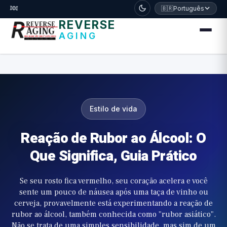
דלג לתוכן הראשי
🧬
🇧🇷
Português
REVERSE
AGING
Estilo de vida
Reação de Rubor ao Álcool: O
Que Significa, Guia Prático
Se seu rosto fica vermelho, seu coração acelera e você
sente um pouco de náusea após uma taça de vinho ou
cerveja, provavelmente está experimentando a reação de
rubor ao álcool, também conhecida como "rubor asiático".
Não se trata de uma simples sensibilidade, mas sim de um