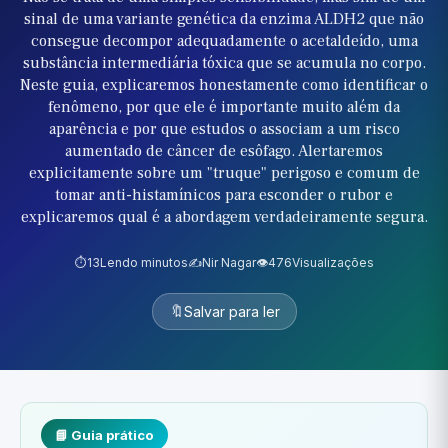
sinal de uma variante genética da enzima ALDH2 que não
consegue decompor adequadamente o acetaldeído, uma
substância intermediária tóxica que se acumula no corpo.
Neste guia, explicaremos honestamente como identificar o
fenômeno, por que ele é importante muito além da
aparência e por que estudos o associam a um risco
aumentado de câncer de esôfago. Alertaremos
explicitamente sobre um "truque" perigoso e comum de
tomar anti-histamínicos para esconder o rubor e
explicaremos qual é a abordagem verdadeiramente segura.
⏱️
13
Lendo minutos
✍️
Nir Nagar
👁️
476
Visualizações
🔖
Salvar para ler
📘 Guia prático