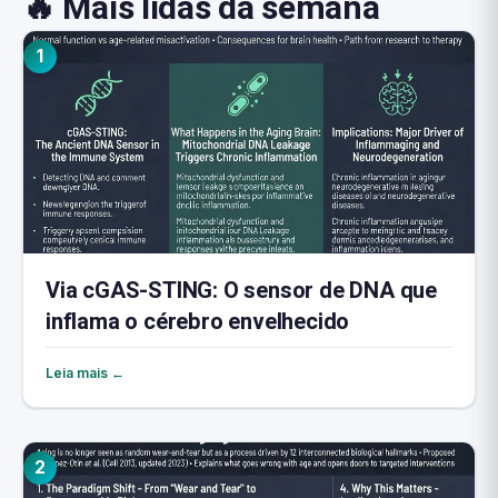
🔥 Mais lidas da semana
1
Via cGAS-STING: O sensor de DNA que
inflama o cérebro envelhecido
Leia mais ←
2