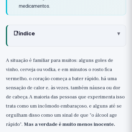
medicamentos.
📑
índice
▾
O que é a reação de rubor ao álcool?
O mecanismo: a enzima ALDH2 e o
A situação é familiar para muitos: alguns goles de
acetaldeído tóxico
vinho, cerveja ou vodka, e em minutos o rosto fica
Como identificar o fenômeno?
vermelho, o coração começa a bater rápido, há uma
Por que isso é importante: a relação com
sensação de calor e, às vezes, também náusea ou dor
o câncer de esôfago
de cabeça. A maioria das pessoas que experimenta isso
Aviso: Não esconda o rubor com
trata como um incômodo embaraçoso, e alguns até se
medicamentos
orgulham disso como um sinal de que "o álcool age
O que fazer: a abordagem segura
rápido".
Mas a verdade é muito menos inocente.