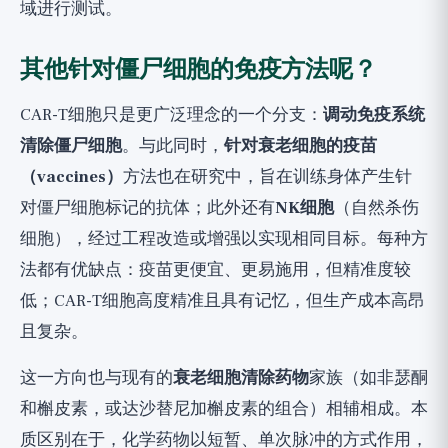
域进行测试。
其他针对僵尸细胞的免疫方法呢？
CAR-T细胞只是更广泛理念的一个分支：
调动免疫系统
清除僵尸细胞
。与此同时，
针对衰老细胞的疫苗
（vaccines）
方法也在研究中，旨在训练身体产生针
对僵尸细胞标记的抗体；此外还有
NK细胞
（自然杀伤
细胞），经过工程改造或增强以实现相同目标。每种方
法都有优缺点：疫苗更便宜、更易施用，但精准度较
低；CAR-T细胞高度精准且具有记忆，但生产成本高昂
且复杂。
这一方向也与现有的
衰老细胞清除药物
家族（如非瑟酮
和槲皮素，或达沙替尼加槲皮素的组合）相辅相成。本
质区别在于，化学药物以短暂、单次脉冲的方式作用，