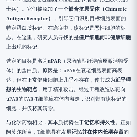
士兵）。它们被添加了一个
嵌合抗原受体（Chimeric
Antigen Receptor）
，引导它们识别目标细胞表面的
特定蛋白质标记。在癌症中，该标记是恶性细胞的标
志。在这里，研究人员寻找的是
僵尸细胞而非健康细胞
上出现的标记。
选定的目标是名为
uPAR
（尿激酶型纤溶酶原激活物受
体）的蛋白质。原因是：uPAR在衰老细胞表面高表
达，但在正常健康细胞上几乎不存在，使其成为
近乎理
想的生物靶点
，用于精准攻击。经过工程改造以靶向
uPAR的CAR-T细胞应在体内游走，识别带有该标记的
细胞，并仅将其清除。
与化学药物相比，其本质优势在于
记忆和持久性
。正如
阿莫尔所言，T细胞具有发展
记忆并在体内长期存留
的