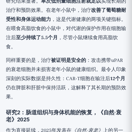
研究结果显著。
单次低剂量细胞注射就足以
实现长期的
治疗和预防效果。在老年小鼠中，治疗
改善了葡萄糖耐
受性和身体运动能力
，这是代谢健康的两项关键指标。
在喂食高脂饮食的小鼠中，对代谢的保护作用在细胞输
注后
至少持续了5.5个月
，尽管小鼠继续食用高脂饮
食。
同样重要的是，治疗
被证明是安全的
：攻击携带uPAR
的衰老细胞并未损害老年小鼠的健康组织。最令人印象
深刻的实际数据是持久性：CAR-T细胞在输注后
12个月
仍在脾脏和肝脏中保持活跃，这解释了其长期的预防效
果。
研究2：肠道组织与身体机能的恢复，《自然·衰
老》2025
作为直接延续，2025年发表在
《自然·衰老》
上的另一