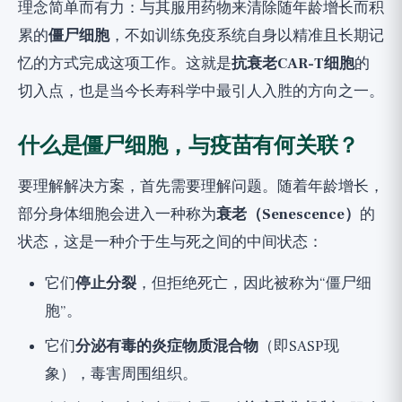
理念简单而有力：与其服用药物来清除随年龄增长而积
更广阔的视角
累的
僵尸细胞
，不如训练免疫系统自身以精准且长期记
忆的方式完成这项工作。这就是
抗衰老CAR-T细胞
的
切入点，也是当今长寿科学中最引人入胜的方向之一。
什么是僵尸细胞，与疫苗有何关联？
要理解解决方案，首先需要理解问题。随着年龄增长，
部分身体细胞会进入一种称为
衰老（Senescence）
的
状态，这是一种介于生与死之间的中间状态：
它们
停止分裂
，但拒绝死亡，因此被称为“僵尸细
胞”。
它们
分泌有毒的炎症物质混合物
（即SASP现
象），毒害周围组织。