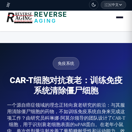
דלג לתוכן הראשי
🧬
中文
🇨🇳
REVERSE
AGING
免疫系统
CAR-T细胞对抗衰老：训练免疫
系统清除僵尸细胞
一个源自癌症领域的理念正转向衰老研究的前沿：与其服
用清除僵尸细胞的药物，不如训练免疫系统自身来完成这
项工作？由研究员科琳娜·阿莫尔领导的团队设计了CAR-T
细胞，用于识别衰老细胞表面的uPAR蛋白。在老年小鼠
中，单次低剂量注射改善了葡萄糖耐受性和运动能力，效