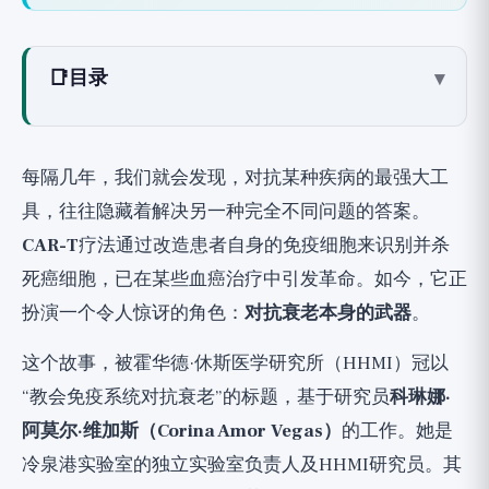
📑
目录
▾
什么是僵尸细胞，与疫苗有何关联？
与CAR-T细胞的关联：为什么是它们？
每隔几年，我们就会发现，对抗某种疾病的最强大工
当前证据
具，往往隐藏着解决另一种完全不同问题的答案。
研究1：衰老细胞清除CAR-T细胞与新陈代谢，
CAR-T
疗法通过改造患者自身的免疫细胞来识别并杀
《自然·衰老》2024
死癌细胞，已在某些血癌治疗中引发革命。如今，它正
研究2：肠道组织与身体机能的恢复，《自然·衰
扮演一个令人惊讶的角色：
对抗衰老本身的武器
。
老》2025
这个故事，被霍华德·休斯医学研究所（HHMI）冠以
研究3：原始可行性证明，《自然》2020
“教会免疫系统对抗衰老”的标题，基于研究员
科琳娜·
其他针对僵尸细胞的免疫方法呢？
阿莫尔·维加斯（Corina Amor Vegas）
的工作。她是
我们该兴奋，还是该等待？
冷泉港实验室的独立实验室负责人及HHMI研究员。其
那么，我们能从这项研究中得到什么？