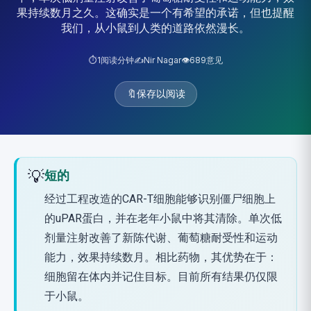
果持续数月之久。这确实是一个有希望的承诺，但也提醒
我们，从小鼠到人类的道路依然漫长。
⏱️
1
阅读分钟
✍️
Nir Nagar
👁️
689
意见
🔖
保存以阅读
💡
短的
经过工程改造的CAR-T细胞能够识别僵尸细胞上
的uPAR蛋白，并在老年小鼠中将其清除。单次低
剂量注射改善了新陈代谢、葡萄糖耐受性和运动
能力，效果持续数月。相比药物，其优势在于：
细胞留在体内并记住目标。目前所有结果仍仅限
于小鼠。