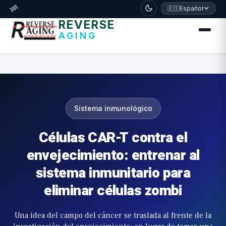
דלג לתוכן הראשי
🧬
🇪🇸
Español
REVERSE
AGING
Sistema inmunológico
Células CAR-T contra el
envejecimiento: entrenar al
sistema inmunitario para
eliminar células zombi
Una idea del campo del cáncer se traslada al frente de la