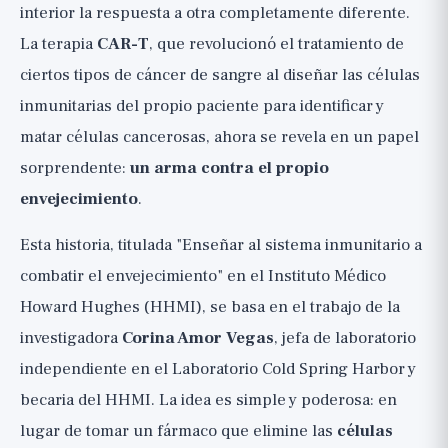
interior la respuesta a otra completamente diferente.
Las evidencias actuales
La terapia
CAR-T
, que revolucionó el tratamiento de
Estudio 1: Células CAR-T senolíticas y
ciertos tipos de cáncer de sangre al diseñar las células
metabolismo, Nature Aging 2024
inmunitarias del propio paciente para identificar y
Estudio 2: Restauración del tejido intestinal y la
matar células cancerosas, ahora se revela en un papel
capacidad física, Nature Aging 2025
sorprendente:
un arma contra el propio
Estudio 3: La prueba de concepto original,
envejecimiento
.
Nature 2020
¿Qué hay de otros enfoques inmunitarios
Esta historia, titulada "Enseñar al sistema inmunitario a
contra las células zombi?
combatir el envejecimiento" en el Instituto Médico
¿Deberíamos emocionarnos o esperar?
Howard Hughes (HHMI), se basa en el trabajo de la
¿Qué podemos aprender de la
investigadora
Corina Amor Vegas
, jefa de laboratorio
investigación?
independiente en el Laboratorio Cold Spring Harbor y
La perspectiva amplia
becaria del HHMI. La idea es simple y poderosa: en
lugar de tomar un fármaco que elimine las
células