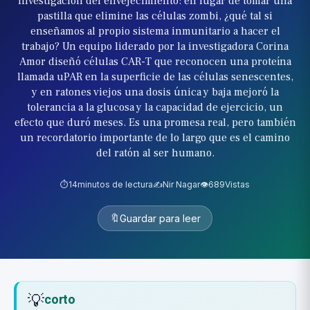
investigación del envejecimiento: en lugar de tomar una
pastilla que elimine las células zombi, ¿qué tal si
enseñamos al propio sistema inmunitario a hacer el
trabajo? Un equipo liderado por la investigadora Corina
Amor diseñó células CAR-T que reconocen una proteína
llamada uPAR en la superficie de las células senescentes,
y en ratones viejos una dosis única y baja mejoró la
tolerancia a la glucosa y la capacidad de ejercicio, un
efecto que duró meses. Es una promesa real, pero también
un recordatorio importante de lo largo que es el camino
del ratón al ser humano.
⏱️
14
minutos de lectura
✍️
Nir Nagar
👁️
689
Vistas
🔖
Guardar para leer
💡
corto