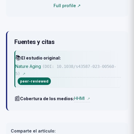
Full profile ↗
Fuentes y citas
📚
El estudio original:
Nature Aging
(DOI: 10.1038/s43587-023-00560-
5)
↗
peer-reviewed
📰
HHMI
Cobertura de los medios:
↗
Comparte el artículo: