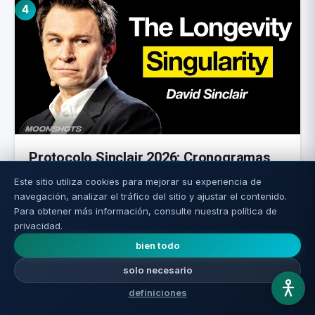
4
Protocolo Sinclair 2026: Cronogramas
para la reversión del envejecimiento
Este sitio utiliza cookies para mejorar su experiencia de
navegación, analizar el tráfico del sitio y ajustar el contenido.
Leer más ←
Para obtener más información, consulte nuestra política de
privacidad.
bien todo
solo necesario
¿Disfrutaron del sitio? Cuéntenle a sus amigos
definiciones
🙌 ¿No lo disfrutaron? Cuéntenos y