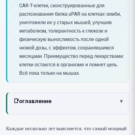
CAR-T-клетки, сконструированные для
распознавания белка uPAR на клетках-зомби,
уничтожили их у старых мышей, улучшив
метаболизм, толерантность к глюкозе и
физическую выносливость после одной
низкой дозы, с эффектом, сохранявшимся
месяцами. Преимущество перед лекарствами:
клетки остаются в организме и помнят цель.
Всё пока только на мышах.
📑
оглавление
▾
Что такое клетки-зомби и какое
отношение к ним имеет вакцина?
Каждые несколько лет выясняется, что самый мощный
Связь с CAR-T-клетками: почему