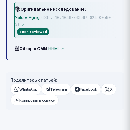
📚
Оригинальное исследование:
Nature Aging
(DOI: 10.1038/s43587-023-00560-
5)
↗
peer-reviewed
📰
HHMI
Обзор в СМИ:
↗
Поделитесь статьей:
WhatsApp
Telegram
Facebook
X
Копировать ссылку