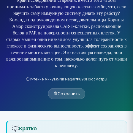
край исследований старения: вместо того чтобы
принимать таблетку, очищающую клетки-зомби, что, если
научить саму иммунную систему делать эту работу?
Команда под руководством исследовательницы Корины
Амор сконструировала CAR-T-клетки, распознающие
белок uPAR на поверхности сенесцентных клеток. У
старых мышей одна низкая доза улучшила толерантность к
глюкозе и физическую выносливость, эффект сохранялся в
течение многих месяцев. Это настоящая надежда, но и
важное напоминание о том, насколько долог путь от мыши
к человеку.
⏱️
1
Чтение минут
✍️
Nir Nagar
👁️
690
Просмотры
🔖
Сохранить
💡
Кратко