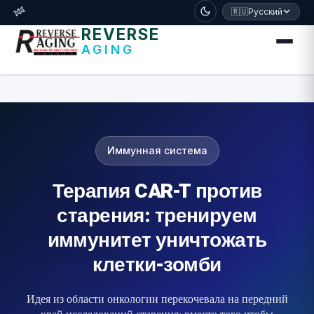
דלג לתוכן הראשי
🧬
🇷🇺
Русский
REVERSE
AGING
Иммунная система
Терапия CAR-T против
старения: тренируем
иммунитет уничтожать
клетки-зомби
Идея из области онкологии перекочевала на передний