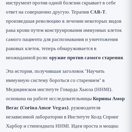
инструмент против одной болезни скрывает в себе
именно они?
ответ на совершенно другую. Терапия
CAR-T
,
Текущие доказательства
произведшая революцию в лечении некоторых видов
Исследование 1: Сенолитические CAR-T-
рака крови путем конструирования иммунных клеток
клетки и метаболизм, Nature Aging 2024
самого пациента для распознавания и уничтожения
Исследование 2: Восстановление ткани
раковых клеток, теперь обнаруживается в
кишечника и физической формы, Nature Aging
неожиданной роли:
оружие против самого старения
.
2025
Исследование 3: Оригинальное
Эта история, получившая заголовок "Научить
доказательство осуществимости, Nature
иммунную систему бороться со старением" в
2020
Медицинском институте Говарда Хьюза (HHMI),
А как насчет других иммунных
основана на работе исследовательницы
Корины Амор
подходов против клеток-зомби?
Вегас (Corina Amor Vegas)
, руководителя
Должны ли мы волноваться или
независимой лаборатории в Институте Колд Спринг
ждать?
Харбор и стипендиата HHMI. Идея проста и мощна:
Что же можно вынести из этого